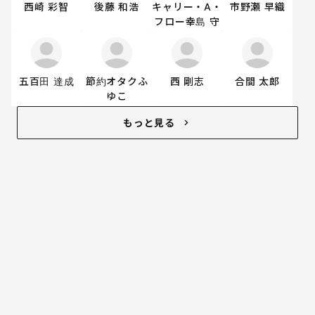
西崎 彩智
後藤 和浩
キャリー・A・
市野瀬 早織
フロー幸島 守
五百田 達成
節約オタクふ
西 剛志
合間 太郎
ゆこ
もっと見る