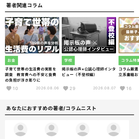
著者関連コラム
お金
学校
コラム特
子育て世帯の生活費の実態を
掲示板の声×公認心理師インタ
コラム厳選
調査 教育費への不安と食費
ビュー（不登校編）
立系書籍お
の負担が浮き彫りに
10
29
16
2026.08.06
2026.08.07
あなたにおすすめの著者/コラムニスト