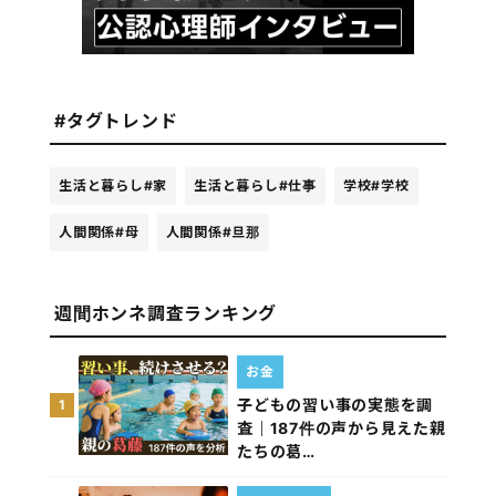
#タグトレンド
生活と暮らし
#家
生活と暮らし
#仕事
学校
#学校
人間関係
#母
人間関係
#旦那
週間ホンネ調査ランキング
お金
子どもの習い事の実態を調
1
査｜187件の声から見えた親
たちの葛…