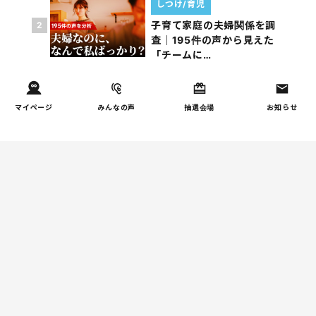
しつけ/育児
子育て家庭の夫婦関係を調
2
査｜195件の声から見えた
「チームに…
家事
子育て家庭の家事負担の実
3
マイページ
みんなの声
抽選会場
お知らせ
態を調査（第1回）
家事
子育て家庭の家事負担の実
4
態を調査（第2回）
週間コラムランキング
健康/病気