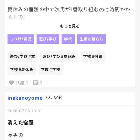
夏休みの宿題の中で次男が1番取り組むのに時間かか
るもの。
それは、読書感想文。
もっと見る
これが本当に苦手分野らしく、まず本を読み進める
ことが無理な様子。
しつけ/育児
遊び/学び
学校
生活と暮らし
読書感想文だから、読者しないと事が進まないの
遊び/学び
#本
遊び/学び
#夏休み
学校
#宿題
だ。笑
学校
#夏休み
学校
#学校
集中できないし、物語が頭に入ってこないみたい。
共感
1
2
てかそもそも、夏休み開始前に学校で借りてくる本
inakanoyome
さん
30代
のセンスが皆無すぎて読書感想文かけるような本で
はないのだ。
2026.07.26 13:31
はぁぁぁ。
消えた宿題
4年生になってもこんなかんじかぁぁぁ
長男の