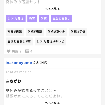
夏休みの宿題セット
が一式無くなりなりました😇😇
もっと見る
何が起きてこうなるかな。
明日放デイで再捜索です。
しつけ/育児
教育
学校
生活と暮らし
もうすでに探してもらったけど、
家に無い、車に無い。
教育
#宿題
学校
#宿題
学校
#夏休み
学校
#学校
ゴミ箱もない←
生活と暮らし
#家
しつけ/育児
#テレビ
学校で使う教材も入ってたのに････
共感
2
4
だからリュックにまとめて持つように
言ってるんだよう。
inakanoyome
さん
30代
無かったら、学校に電話して、
改めて教材は買い直しよなぁ････
2026.07.17 07:06
はぁ。
これがまた、親しか焦ってないんだ。
あさがお
旦那と私が隅々まで探している間、
夏休みが始まるってことは～
２分ほど部屋ぱ～っと見まわして歩いて、
朝顔が家に来るってことだよね。
ナイ‼‼‼
今年は本気で自分で水やり
で、テレビ見てる息子よ。
もっと見る