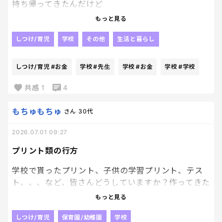
持ち帰ってきたんだけど
2枚書いてきてて、
もっと見る
1枚は お金持ちになりたい
欲！！！急にすごい欲!！笑
しつけ/育児
学校
その他
生活と暮らし
でももう1枚は
しつけ/育児
#お金
学校
#先生
学校
#お金
学校
#学校
妹と早くお出かけたくさんできますように
感動！！
共感
1
4
２枚の温度差についていけない！笑
人の少ないところから、
もちゅもちゅ
さん
30代
ゆっくり外出していこうね～🥹❤
2026.07.01 09:27
なんやかんやと、ほんと優しい子。
プリント類の行方
学校の先生から連絡帳に
学校で貰ったプリント、子供の学習プリント、テス
妹さんが入院してから落ち着きがなかったけど
ト、、、など、皆さんどうしていますか？作ってきた
退院日が決まって
作品とかも(幼稚園の時のもの含め)
もっと見る
帰ってきたらたくさん遊ぶんだって
元気になりましたって書いてあって
学校で貰った連絡関係のプリントはpdfにしてアプリ
しつけ/育児
保育園/幼稚園
学校