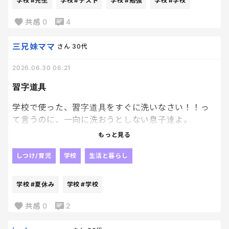
学校
#先生
学校
#テスト
学校
#勉強
学校
#学校
アホすぎる😇
共感
0
4
そんな中、再テストの為に一晩勉強してたけど、そ
三兄妹ママ
さん
30代
したら100点とって帰ってきた。笑
2026.06.30 06:21
いやいや。
習字道具
一晩の勉強で100点取れるなら最初からやっとけや
😮‍💨😮‍💨
学校で使った、習字道具をすぐに洗いなさい！！っ
て言うのに、一向に洗おうとしない息子達よ。
もっと見る
結局は洗わなきゃダメなんだから後回しにばかりし
ておかないでさっさと洗いなさいよ！！って、何度言
しつけ/育児
学校
生活と暮らし
ったか😇😇
学校
#夏休み
学校
#学校
絵の具も同様に。
共感
0
2
もうすぐ夏休み。