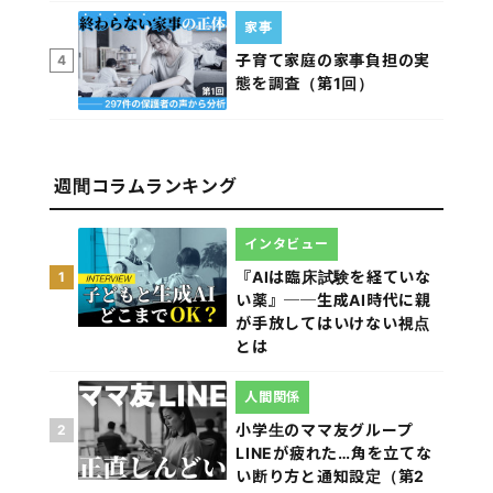
家事
子育て家庭の家事負担の実
4
態を調査（第1回）
週間コラムランキング
インタビュー
『AIは臨床試験を経ていな
1
い薬』──生成AI時代に親
が手放してはいけない視点
とは
人間関係
小学生のママ友グループ
2
LINEが疲れた…角を立てな
い断り方と通知設定（第2