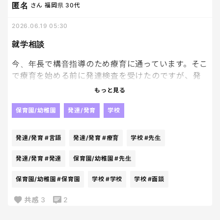
匿名
さん
福岡県
30代
兄弟2人いたら、2人分しなきゃならない😇
2026.06.19 05:30
これが私にとってはかなり負担で、、、
就学相談
そんな暇はないのです🥹🥹🥹🥹
今、年長で構音指導のため療育に通っています。そこ
で療育を始める前に発達検査を受けたのですが、発
達検査に1時間、言語のチェックに45分、待ち時間、
もっと見る
先生との面談？合わせて3時間半かかって最後は先生
のお話をほぼ聞けず、特別支援学級は考えています
保育園/幼稚園
発達/発育
学校
か？と言われました。のびのび園ではない保育園に
通っていますが、先生に聞くと集団行動もできていて
発達/発育
#言語
発達/発育
#療育
学校
#先生
目立った様子は全くなく、支援級ですか？と驚かれ
ました。親の前では調子にのる性格ですが、保育園
発達/発育
#発達
保育園/幼稚園
#先生
ではしっかり先生の話を聞けているようです。夏の就
保育園/幼稚園
#保育園
学校
#学校
学校
#面談
学相談が近づいてきたので来年度の小学校入学に向
けて悩んでいます。
共感
3
2