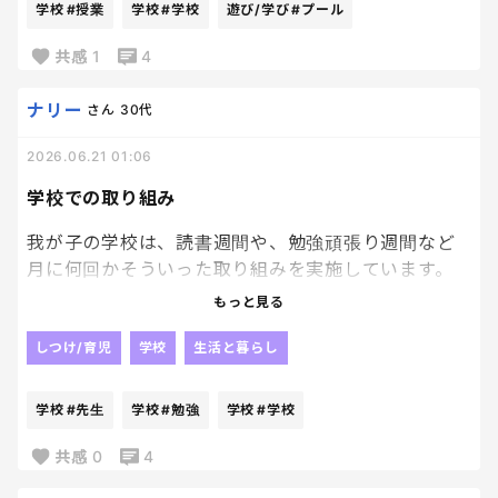
学校
#授業
学校
#学校
遊び/学び
#プール
共感
1
4
ナリー
さん
30代
2026.06.21 01:06
学校での取り組み
我が子の学校は、読書週間や、勉強頑張り週間など
月に何回かそういった取り組みを実施しています。
もっと見る
これ、子供と先生が勝手にやってくれるならいいん
だけど
しつけ/育児
学校
生活と暮らし
必ず保護者もまきこまれる取り組みで、、、
学校
#先生
学校
#勉強
学校
#学校
保護者が一言コメントする！
や、保護者も一緒に読書をして感想を書く！
共感
0
4
など。笑