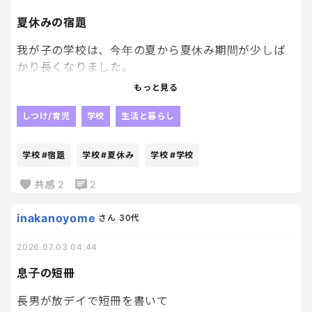
娘の情緒が不安定なのは元々だけど、先生に甘えてる
んだろうな。
夏休みの宿題
言うこと聞かないとか、秩序を乱すとか、マナーを
我が子の学校は、今年の夏から夏休み期間が少しば
守らない時は、きつめに叱っていいです、言わなきゃ
かり長くなりました。
気づかないです、と伝えました。
もっと見る
親からしたら勘弁してくれ案件、、、
家でも、学校でのお約束として、娘と話し合いまし
しつけ/育児
学校
生活と暮らし
た。
その分宿題も多くなるとなると、本当に白目。
学校
#宿題
学校
#夏休み
学校
#学校
明日から少しでも変わってくれたらなー…
自分たちでやってくれたらいいけど、そうはいかない
のが現実、、
共感
2
2
自由研究なんて、ほぼほぼ親の宿題、、
inakanoyome
さん
30代
今から夏休みが憂鬱すぎる🥲
2026.07.03 04:44
息子の短冊
長男が放デイで短冊を書いて