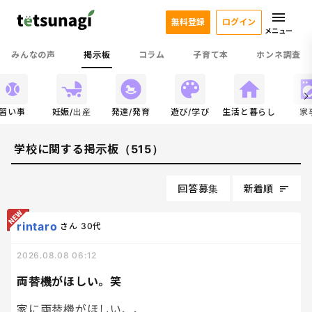
無料登録
ログイン
メニュー
みんなの声
掲示板
コラム
子育て本
ホンネ調査
習い事
妊娠/出産
発達/発育
遊び/学び
生活と暮らし
家
学校に関する掲示板（515）
回答募集
新着順
rintaro
さん
30代
2026.08.08 06:12
両替機がほしい。笑
家に両替機がほしい、、