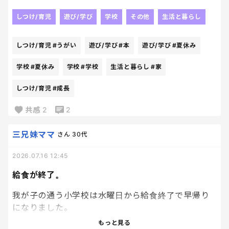
やってもらおう。
あんた、大物になりなさいよ。
学校で育てながら
しつけ/育児
遊び/学び
学校
その他
生活と暮らし
笑
何個咲いた！とか、
毎朝確認したり愛着は持っているようだから
しつけ/育児
#うがい
遊び/学び
#本
遊び/学び
#夏休み
期待はしているけど～🌸
綺麗に縦に成長してもらえるように
学校
#夏休み
学校
#学校
生活と暮らし
#家
場所と調整はちゃんとやってあげなきゃね～
しつけ/育児
#成長
朝顔で
コツって言うかこれやったほうがいいよ！
共感
2
2
みたいな何かあれば
ぜひぜひお待ちしております。✨✨
三兄妹ママ
さん
30代
2026.07.16 12:45
給食が終了。
我が子の通う小学校は水曜日から給食終了で早帰り
になりました。
ついにやってきた、、、。
もっと見る