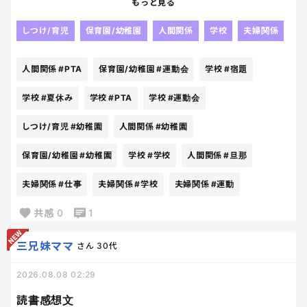
もっと見る
な。
羨ましい。
しつけ/育児
保育園/幼稚園
人間関係
学校
夫婦関係
外で自分のペースで仕事してればいいだけなんだか
らいいな。
人間関係
#PTA
保育園/幼稚園
#運動会
学校
#宿題
学校や幼稚園のPTAも完成ないし、何も気にせず、運
学校
#夏休み
学校
#PTA
学校
#運動会
動会などの行事の時だけ妻に言われた通り動くだけ。
しつけ/育児
#幼稚園
人間関係
#幼稚園
いいな。
本当にいいな。
保育園/幼稚園
#幼稚園
学校
#学校
人間関係
#旦那
楽な人生だなぁ。
夫婦関係
#仕事
夫婦関係
#学校
夫婦関係
#運動
共感
0
1
三兄妹ママ
さん
30代
2026.08.08 02:29
読書感想文