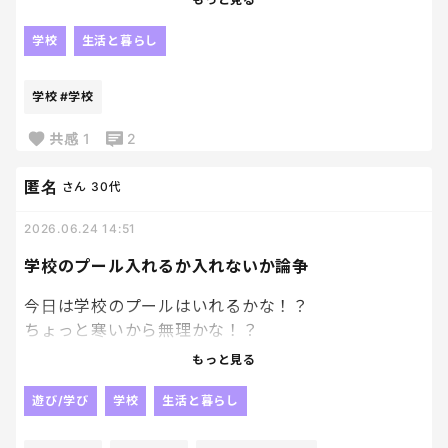
けの宿題なのに、なぜか異様に時間かかる現象。集
とりあえずカウンターに置いたまま忘れて、数日後
中力切れて、消しゴムのカスで遊び始めたり、鉛筆く
に「あれ出した？」って聞かれて焦るパターン。
学校
生活と暮らし
るくる回し始めたり。
見てる側の方が先に「早く終わらせて」って気持ち
ママ友に「それうちもやった」って言われるとちょっ
学校
#学校
になってくる、、、
と安心するけど、解決はしない。笑
共感
1
2
宿題見終わった後、なんか自分が一仕事終えたみた
いなそんな気持ちです、、
匿名
さん
30代
2026.06.24 14:51
学校のプール入れるか入れないか論争
今日は学校のプールはいれるかな！？
ちょっと寒いから無理かな！？
っていう会話を、毎日してる今日この頃。
もっと見る
プールの授業が始まると、絶対この会話を毎日して
遊び/学び
学校
生活と暮らし
る気がする。笑