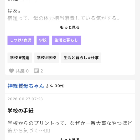
はあ。
宿題って、母の体力相当消費している気がする。
「宿題やったの?」って聞いて、「やった」って返事
もっと見る
来るから安心してたら、後で見たら全然終わってな
いっていうあのパターン、何回繰り返されるんだろ
しつけ/育児
学校
生活と暮らし
う。
学校
#宿題
学校
#学校
生活と暮らし
#仕事
結局横について見てないと進まないんだよね。
共感
0
2
で、横について見てても地味にしんどいのが、解き方
教えようとしても「やり方違う」とか「学校でこう
神経質母ちゃん
さん
30代
教わった」とか言われて、変に意地になっちゃうの
2026.06.27 07:23
ね。笑
学校の手紙
いや別に合ってればいいじゃんって思うんだけど、な
んか妙に譲れない時あるんだよね、子供って。
学校からのプリントって、なぜか一番大事なやつほど
後から気づく〜😮‍💨
あと漢字の書き取りとか、同じ字をひたすら書くだ
もっと見る