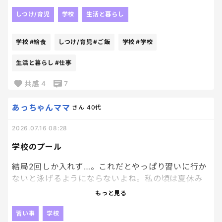
仕事行く前に、子供達のお昼の準備までして出てい
く。
しつけ/育児
学校
生活と暮らし
帰ってきたら、食べたいお皿を洗うことから始ま
る。
学校
#給食
しつけ/育児
#ご飯
学校
#学校
毎日のお昼ご飯を考えるって相当疲れる。
生活と暮らし
#仕事
特に私は料理好きじゃないからね、、
共感
4
7
早く2学期はじまらないかなぁ🥹
あっちゃんママ
さん
40代
2026.07.16 08:28
学校のプール
結局2回しか入れず…。これだとやっぱり習いに行か
ないと泳げるようにならないよね。私の頃は夏休み
も学校でプール教室あったけど今はないし。習いの
もっと見る
プール、混んでるし早く辞めたいけど、平泳ぎができ
るまでは続けようと思った。
習い事
学校