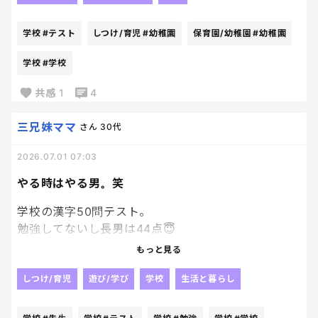
泣きそうになったけど、
で管理しています。(原本も一応保管しています) ど
その通りべったりで遊んで
んどん溜まって、紙だらけで、、、。笑
学校
#テスト
しつけ/育児
#幼稚園
保育園/幼稚園
#幼稚園
ほんと楽しそうな光景に
母はニヤケが止まらないよ🥹🥹
皆さんの意見聞きたいです！
学校
#学校
こんな優しい子に
共感
1
4
毎朝がみがみ怒ってる私は何なんだろう🫠
急に反省。笑
三兄妹ママ
さん
30代
2026.07.01 07:03
やる時はやる男。笑
学校の漢字50問テスト。
勉強してないし長男は44点😇
もっと見る
自ら校長先生に、俺44点だった！！となぜか公言し
た彼。
しつけ/育児
遊び/学び
学校
生活と暮らし
校長先生に、え？？50点満点中？？とか言われて😇
😇😇