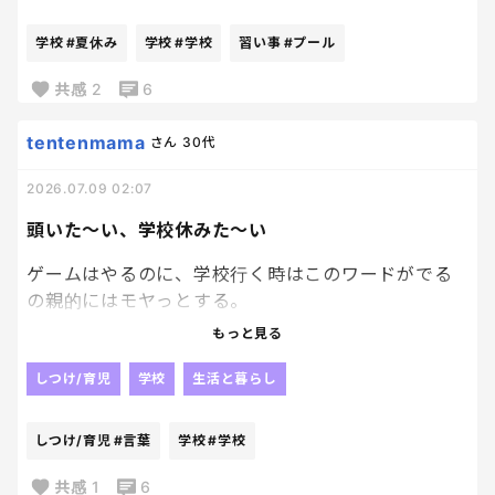
学校
#夏休み
学校
#学校
習い事
#プール
共感
2
6
tentenmama
さん
30代
2026.07.09 02:07
頭いた〜い、学校休みた〜い
ゲームはやるのに、学校行く時はこのワードがでる
の親的にはモヤっとする。
もっと見る
頭痛いなら、ゲームやらんよ？？
横になって体休めといてね？？
しつけ/育児
学校
生活と暮らし
って、真面目に答えると、ゲームはできる！って全く
理解しがたい言葉を言ってくるのよ。
しつけ/育児
#言葉
学校
#学校
そんなんで、学校休ませるわけにはいかんのよーーー
共感
1
6