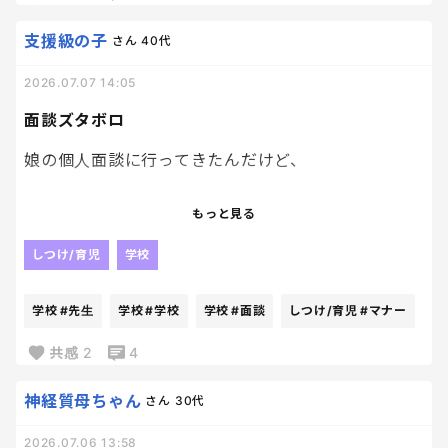
ーー😤😤
支援級の子
さん
40代
2026.07.07 14:05
面談ズタボロ
娘の個人面談に行ってきたんだけど、
まー予想よりひどかったよね。
もっと見る
椅子にちゃんと座らないだの、床に転がっている時
しつけ/育児
学校
があるだの、
学校
#先生
学校
#学校
学校
#面談
しつけ/育児
#マナー
そ、そんなにひどいんですか！？って言ってしまった
くらい。
共感
2
4
ついでに、何やってんだあいつ…って先生の前でつぶ
やいてしまったくらい。
神経質母ちゃん
さん
30代
2026.07.06 13:58