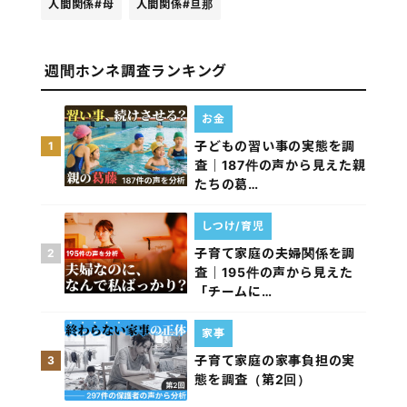
人間関係
#母
人間関係
#旦那
週間ホンネ調査ランキング
お金
子どもの習い事の実態を調
1
査｜187件の声から見えた親
たちの葛…
しつけ/育児
子育て家庭の夫婦関係を調
2
査｜195件の声から見えた
「チームに…
家事
子育て家庭の家事負担の実
3
態を調査（第2回）