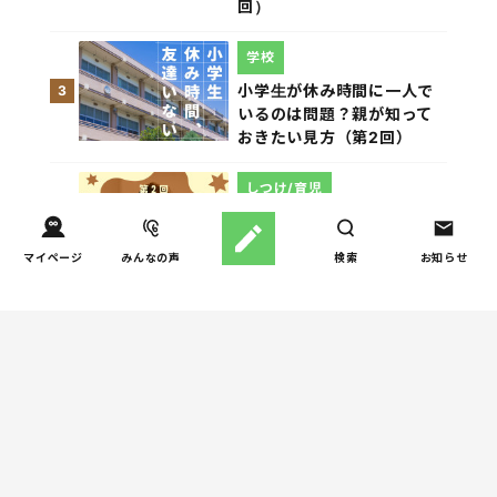
回）
学校
小学生が休み時間に一人で
3
いるのは問題？親が知って
おきたい見方（第2回）
しつけ/育児
赤ちゃんの後追いがつらい
4
ときに知っておきたいこと
マイページ
みんなの声
検索
お知らせ
（第2回）
しつけ/育児
親の過干渉がストレス！過
5
干渉が子どもに与える影響
とその対処方法とは？
週間子育て本ランキング