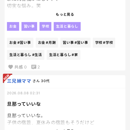
切実な悩み。笑
まじで、キャッシュレス生活しすぎて細かい現金が
もっと見る
手元にない、、
いまだに学校の集金は現金だし習い事も現金。
お金
習い事
学校
生活と暮らし
集金も、月謝もキャッシュレスにしてくれよぉ。笑
お金
#習い事
お金
#月謝
習い事
#習い事
学校
#学校
生活と暮らし
#生活
生活と暮らし
#家
共感
0
2
三兄妹ママ
さん
30代
2026.08.08 02:31
旦那っていいな
旦那っていいな。
子供の宿題、夏休みの宿題もそうだけど
これを見守らないでいいなんてとっても気が楽でいい