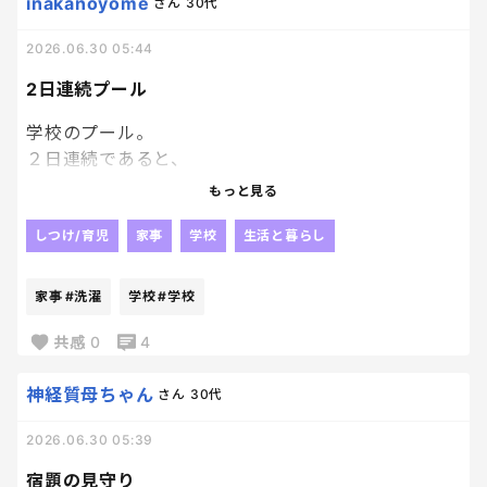
続々と学校用品持ち帰ってくるからさっさとかたづ
inakanoyome
さん
30代
けてくれ！！！
2026.06.30 05:44
2日連続プール
学校のプール。
２日連続であると、
洗濯めんどぉ～････ってなる。
もっと見る
マリオのタオル買ったけど
しつけ/育児
家事
学校
生活と暮らし
幹太くんいれたら
ビックリするくらい色つきの毛が
家事
#洗濯
学校
#学校
モッフモフ出てきちゃって、
褪せそうだから幹太くんNGタオル。
共感
0
4
だから朝まわすんじゃ間に合わないもんねぇ～。
えー二枚あった方がいい説ー？🫠
神経質母ちゃん
さん
30代
2026.06.30 05:39
宿題の見守り