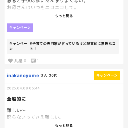
怒ると子供の脳にあんまりよくない。
お母さんはいつもニコニコして。
って言うけど、イライラばっかしてるかも。
もっと見る
生理の時なんて特に。
イライラしても意味ないし、良くないし、後で自己
キャンペーン
嫌悪なるって分かってるけど余裕ないんだろうな〜。
子供に早くしてー！なんてしょっちゅう言ってるし。
キャンペー
#子育ての専門家が言っているけど現実的に無理なコ
もっと大らかな母になりたい。
ン
ト！
共感
0
1
inakanoyome
さん
30代
キャンペーン
2025.04.08 05:44
全般的に
難しい〜
怒らないってさえ難しい。
何でもかんでも提案式にしてらんないし
もっと見る