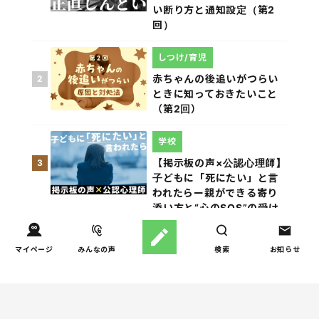
い断り方と通知設定（第2
回）
しつけ/育児
赤ちゃんの後追いがつらい
2
ときに知っておきたいこと
（第2回）
学校
【掲示板の声×公認心理師】
3
子どもに「死にたい」と言
われたらー親ができる寄り
添い方と“心のSOS”の受け
止め方（第1回）
マイページ
みんなの声
検索
お知らせ
しつけ/育児
新生児が泣きやまない…その
4
原因と対処法を総ざらい！
（第1回）