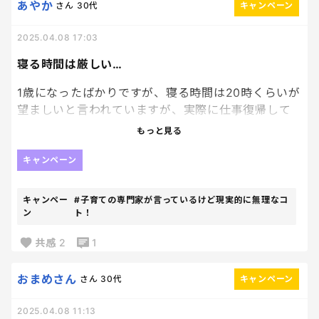
あやか
さん
30代
キャンペーン
2025.04.08 17:03
寝る時間は厳しい…
1歳になったばかりですが、寝る時間は20時くらいが
望ましいと言われていますが、実際に仕事復帰して
生活を送っていたら20時就寝は厳しいです…。職場
もっと見る
の保育園利用ですが、そもそも職場が遠いので連れ
て帰るのに時間がかかる。。
キャンペーン
キャンペー
#子育ての専門家が言っているけど現実的に無理なコ
ン
ト！
共感
2
1
おまめさん
さん
30代
キャンペーン
2025.04.08 11:13