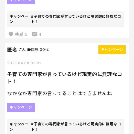
「夫は奥さんのホストになれ」「奥さんを喜ばせる
のが夫の役目」といった内容をおっしゃっている著
名な教育者がいて、夫にも一度その方の講演に参加
キャンペー
#子育ての専門家が言っているけど現実的に無理なコ
してもらったのですが、全く刺さっておらず、むしろ
ン
ト！
「あの教育者が言っていることはただの理想で現実
共感
5
4
的には無理」と吐き捨てる始末です。
匿名
世の中には夫婦で子どもたちの未来を一緒に決めて
さん
静岡県
30代
キャンペーン
いくご家庭も多いと思う。心の底からうらやましい
2025.04.08 02:02
です。
子育ての専門家が言っているけど現実的に無理なコ
ト！
なかなか専門家の言ってることはできませんね
キャンペーン
キャンペー
#子育ての専門家が言っているけど現実的に無理なコ
ン
ト！