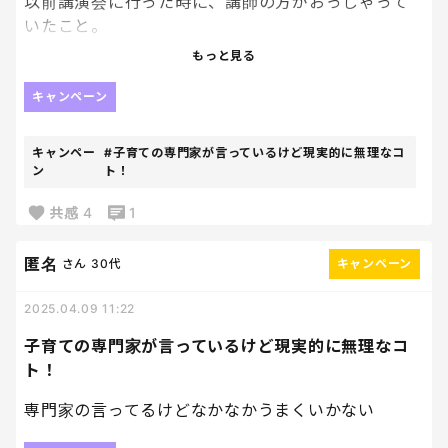
以前講演会に行った時に、講師の方がおっしゃって
いたこと。
もっと見る
子どもができないことには目をつぶる。
生まれつきの資質もあるから、できなくてもうるさ
キャンペーン
く言わない。
キャンペー
#子育ての専門家が言っているけど現実的に無理なコ
これ、結構難しい😓
ン
ト！
やっぱりできるようになってほしいし、気になってし
共感
4
1
まう。。
匿名
さん
30代
キャンペーン
2025.04.09 11:22
子育ての専門家が言っているけど現実的に無理なコ
ト！
専門家の言ってるけどなかなかうまくいかない