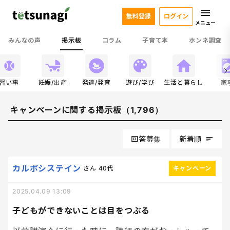
無料登録
ログイン
メニュー
みんなの声
掲示板
コラム
子育て本
ホンネ調査
習い事
妊娠/出産
発達/発育
遊び/学び
生活と暮らし
家
キャンペーンに関する掲示板（1,796）
回答募集
新着順
カルボシステイン
さん
40代
キャンペーン
2025.04.09 13:09
子どもができないことは目をつぶる