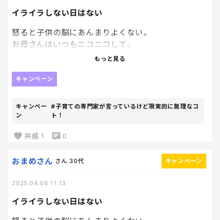
イライラしない日はない
怒ると子供の脳にあんまりよくない。
お母さんはいつもニコニコして。
って言うけど、イライラばっかしてるかも。
もっと見る
生理の時なんて特に。
イライラしても意味ないし、良くないし、後で自己
キャンペーン
嫌悪なるって分かってるけど余裕ないんだろうな〜。
子供に早くしてー！なんてしょっちゅう言ってるし。
キャンペー
#子育ての専門家が言っているけど現実的に無理なコ
もっと大らかな母になりたい。
ン
ト！
共感
1
0
おまめさん
さん
30代
キャンペーン
2025.04.08 11:13
イライラしない日はない