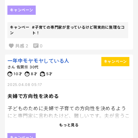
ゲーム仕立てにしてたら一日終わっちゃう…🥹
キャンペーン
キャンペー
#子育ての専門家が言っているけど現実的に無理なコ
ン
ト！
共感
2
0
一年中モヤモヤしている人
キャンペーン
さん
佐賀県
30代
10才
8才
5才
2025.04.08 05:17
夫婦で方向性を決める
子どものために夫婦で子育ての方向性を決めるよう
にと専門家に言われたけど、難しいです。夫が言うこ
とが絶対・・・といった空気がいつもあって、私が反
もっと見る
論してもただ喧嘩になるだけです。
キャンペーン