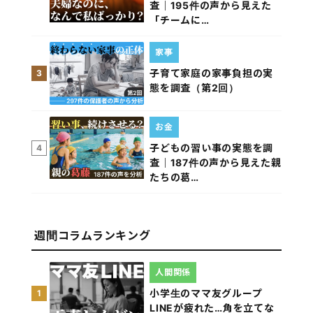
査｜195件の声から見えた
「チームに…
家事
子育て家庭の家事負担の実
3
態を調査（第2回）
お金
子どもの習い事の実態を調
4
査｜187件の声から見えた親
たちの葛…
週間コラムランキング
人間関係
小学生のママ友グループ
1
LINEが疲れた…角を立てな