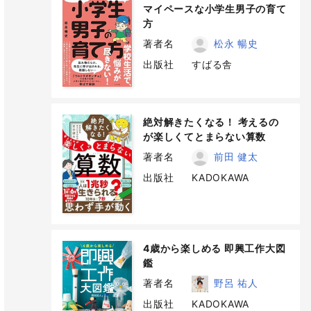
マイペースな小学生男子の育て
方
著者名
松永 暢史
出版社
すばる舎
絶対解きたくなる！ 考えるの
が楽しくてとまらない算数
著者名
前田 健太
出版社
KADOKAWA
4歳から楽しめる 即興工作大図
鑑
著者名
野呂 祐人
出版社
KADOKAWA