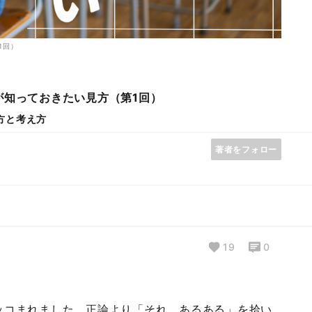
1回）
が知っておきたい見方（第1回）
方と考え方
著者をフォロー
19
0
ッコまれました。正論より「それ、あるある」を拾い