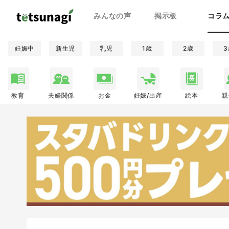
みんなの声
掲示板
コラ
妊娠中
新生児
乳児
1歳
2歳
3
教育
夫婦関係
お金
妊娠/出産
絵本
親