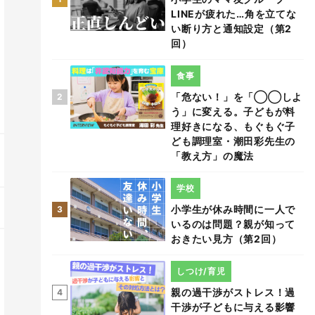
LINEが疲れた…角を立てな
い断り方と通知設定（第2
回）
食事
「危ない！」を「◯◯しよ
2
う」に変える。子どもが料
理好きになる、もぐもぐ子
ども調理室・潮田彩先生の
「教え方」の魔法
学校
小学生が休み時間に一人で
3
いるのは問題？親が知って
おきたい見方（第2回）
しつけ/育児
親の過干渉がストレス！過
4
干渉が子どもに与える影響