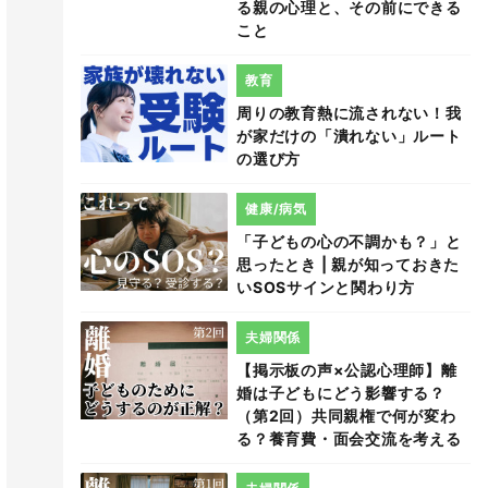
る親の心理と、その前にできる
こと
教育
周りの教育熱に流されない！我
が家だけの「潰れない」ルート
の選び方
健康/病気
「子どもの心の不調かも？」と
思ったとき | 親が知っておきた
いSOSサインと関わり方
夫婦関係
【掲示板の声×公認心理師】離
婚は子どもにどう影響する？
（第2回）共同親権で何が変わ
る？養育費・面会交流を考える