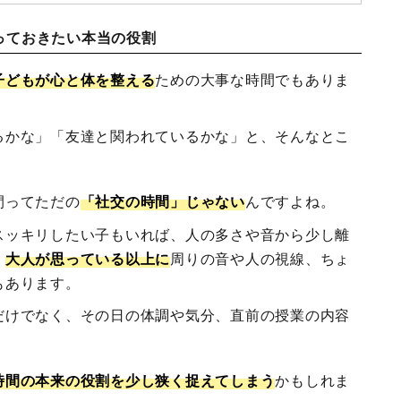
っておきたい本当の役割
子どもが心と体を整える
ための大事な時間でもありま
るかな」「友達と関われているかな」と、そんなとこ
間ってただの
「社交の時間」じゃない
んですよね。
スッキリしたい子もいれば、人の多さや音から少し離
、
大人が思っている以上に
周りの音や人の視線、ちょ
もあります。
だけでなく、その日の体調や気分、直前の授業の内容
時間の本来の役割を少し狭く捉えてしまう
かもしれま