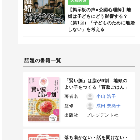
夫婦関係
【掲示板の声×公認心理師】離
婚は子どもにどう影響する？
（第1回）「子どものために離婚
しない」を考える
話題の書籍一覧
「賢い脳」は脂が9割 地頭の
よい子をつくる「育脳ごはん」
著者名
小山 浩子
監修
成田 奈緒子
出版社
プレジデント社
落ち着かない・話を聞けない・