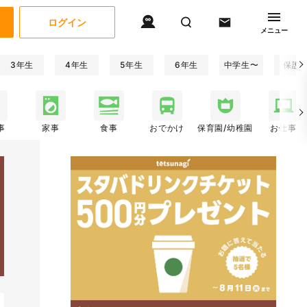
ログイン
メニュー
3年生
4年生
5年生
6年生
中学生〜
保護
事
家事
食事
おでかけ
保育園/幼稚園
お仕事