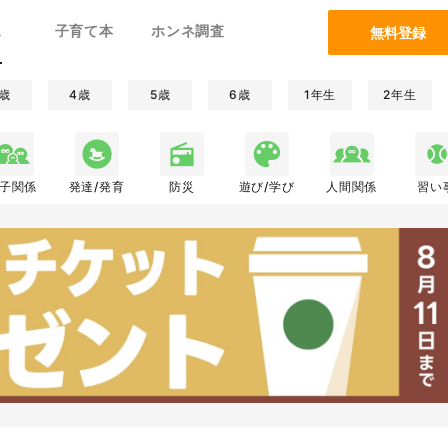
ム
子育て本
ホンネ調査
無料登録
歳
4歳
5歳
6歳
1年生
2年生
子関係
発達/発育
防災
遊び/学び
人間関係
習い