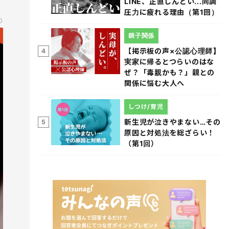
LINE、正直しんどい...同調
圧力に疲れる理由（第1回）
0
親子関係
【掲示板の声×公認心理師】
4
実家に帰るとつらいのはな
ぜ？「毒親かも？」親との
関係に悩む大人へ
しつけ/育児
新生児が泣きやまない…その
5
原因と対処法を総ざらい！
（第1回）