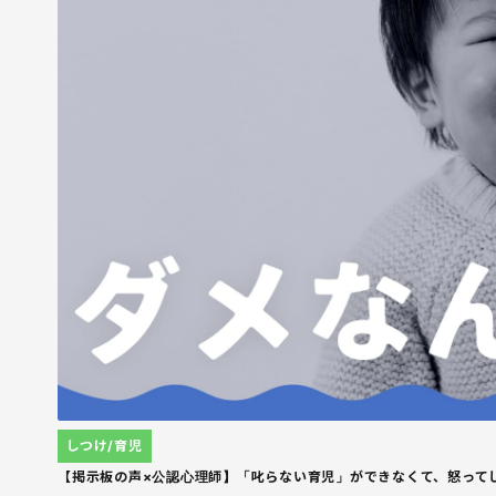
しつけ/育児
【掲示板の声×公認心理師】「叱らない育児」ができなくて、怒って