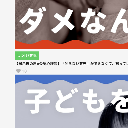
しつけ/育児
【掲示板の声×公認心理師】「叱らない育児」ができなくて、怒って
18