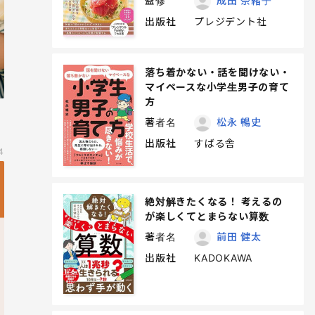
監修
成田 奈緒子
出版社
プレジデント社
落ち着かない・話を聞けない・
マイペースな小学生男子の育て
方
著者名
松永 暢史
出版社
すばる舎
4
絶対解きたくなる！ 考えるの
が楽しくてとまらない算数
著者名
前田 健太
出版社
KADOKAWA