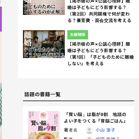
【掲示板の声×公認心理師】離
7
婚は子どもにどう影響する？
（第2回）共同親権で何が変わ
る？養育費・面会交流を考える
夫婦関係
【掲示板の声×公認心理師】離
婚は子どもにどう影響する？
（第1回）「子どものために離婚
しない」を考える
話題の書籍一覧
「賢い脳」は脂が9割 地頭の
よい子をつくる「育脳ごはん」
著者名
小山 浩子