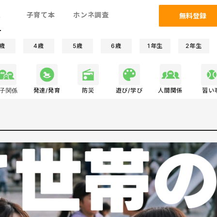
ム
子育て本
ホンネ調査
無料登録
歳
4歳
5歳
6歳
1年生
2年生
子関係
発達/発育
防災
遊び/学び
人間関係
習い