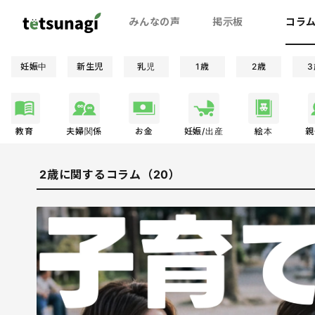
みんなの声
掲示板
コラ
妊娠中
新生児
乳児
1歳
2歳
3
教育
夫婦関係
お金
妊娠/出産
絵本
親
2歳に関するコラム（20）