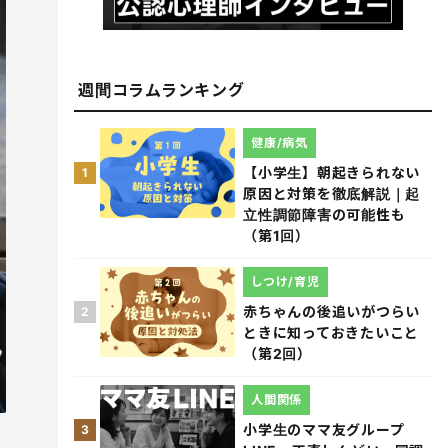
週間コラムランキング
健康/病気
【小学生】朝起きられない
1
原因と対策を徹底解説｜起
立性調節障害の可能性も
（第1回）
しつけ/育児
赤ちゃんの後追いがつらい
2
ときに知っておきたいこと
（第2回）
人間関係
小学生のママ友グループ
3