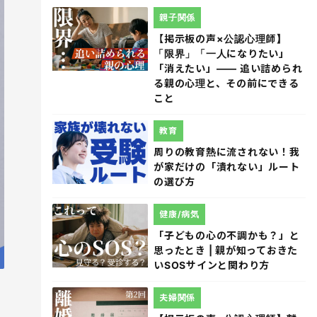
親子関係
【掲示板の声×公認心理師】
「限界」「一人になりたい」
「消えたい」―― 追い詰められ
る親の心理と、その前にできる
こと
教育
周りの教育熱に流されない！我
が家だけの「潰れない」ルート
の選び方
健康/病気
「子どもの心の不調かも？」と
思ったとき | 親が知っておきた
いSOSサインと関わり方
夫婦関係