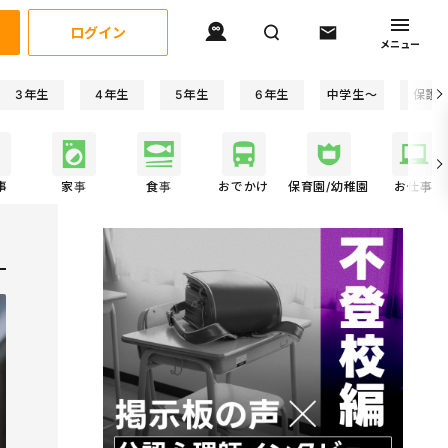
ログイン
メニュー
3年生
4年生
5年生
6年生
中学生〜
保護
事
家事
食事
おでかけ
保育園/幼稚園
お仕事