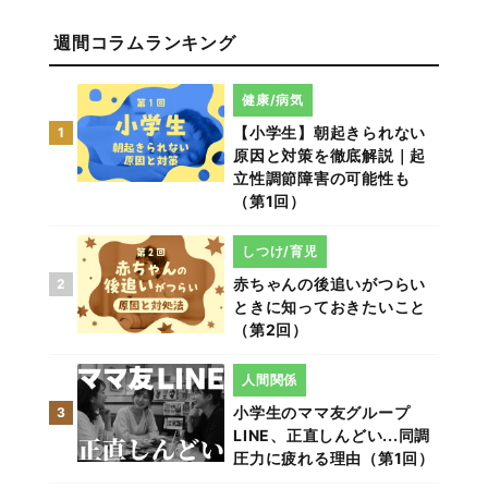
週間コラムランキング
健康/病気
【小学生】朝起きられない
1
原因と対策を徹底解説｜起
立性調節障害の可能性も
（第1回）
しつけ/育児
赤ちゃんの後追いがつらい
2
ときに知っておきたいこと
（第2回）
人間関係
小学生のママ友グループ
3
LINE、正直しんどい...同調
圧力に疲れる理由（第1回）