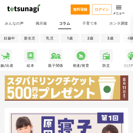
無料登録
ログイン
メニュー
みんなの声
掲示板
コラム
子育て本
ホンネ調査
妊娠中
新生児
乳児
1歳
2歳
3歳
4
妊娠/出産
絵本
親子関係
発達/発育
防災
遊び