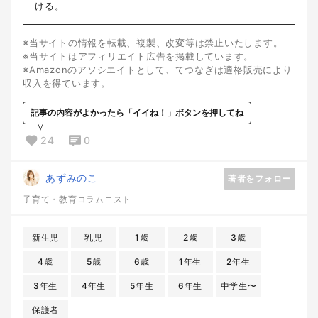
ける。
※当サイトの情報を転載、複製、改変等は禁止いたします。
※当サイトはアフィリエイト広告を掲載しています。
※Amazonのアソシエイトとして、てつなぎは適格販売により
収入を得ています。
記事の内容がよかったら「イイね！」ボタンを押してね
24
0
あずみのこ
著者をフォロー
子育て・教育コラムニスト
新生児
乳児
1歳
2歳
3歳
4歳
5歳
6歳
1年生
2年生
3年生
4年生
5年生
6年生
中学生〜
保護者