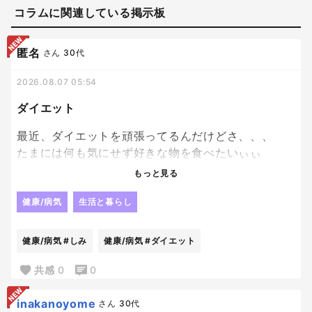
コラムに関連している掲示板
匿名
さん
30代
2026.08.07 05:54
ダイエット
最近、ダイエットを頑張ってるんだけどさ、、、
たまには何も気にせず好きな物を食べたいぃぃ
ぃ！！ってなる。笑
もっと見る
ダイエットしようと思っても、
健康/病気
生活と暮らし
美味しい物を見ると誘惑に負けちゃいそうになって
辛いぜ〜
健康/病気
#しみ
健康/病気
#ダイエット
無理して我慢するより、楽しみながら続ける方が自
共感
0
0
分には合ってる気がするんだけどな〜
inakanoyome
さん
30代