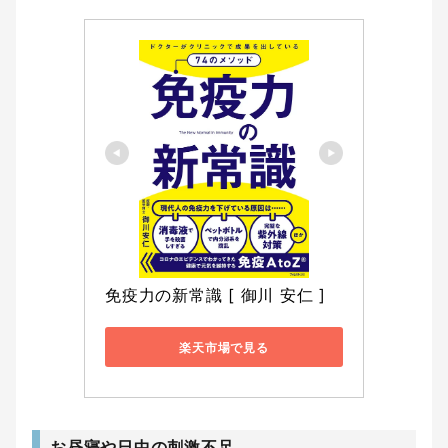
免疫力の新常識 [ 御川 安仁 ]
楽天市場で見る
お昼寝や日中の刺激不足