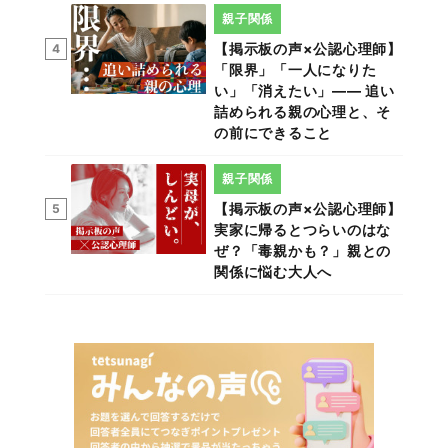
親子関係
【掲示板の声×公認心理師】
4
「限界」「一人になりた
い」「消えたい」―― 追い
詰められる親の心理と、そ
の前にできること
親子関係
【掲示板の声×公認心理師】
5
実家に帰るとつらいのはな
ぜ？「毒親かも？」親との
関係に悩む大人へ