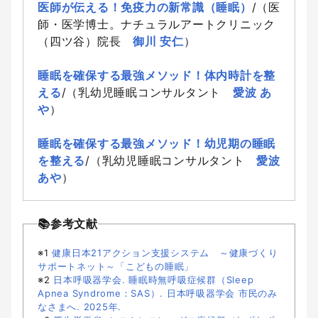
医師が伝える！免疫力の新常識（睡眠）
/（医
師・医学博士。ナチュラルアートクリニック
（四ツ谷）院長
御川 安仁
）
睡眠を確保する最強メソッド！体内時計を整
える
/（乳幼児睡眠コンサルタント
愛波 あ
や
）
睡眠を確保する最強メソッド！幼児期の睡眠
を整える
/（乳幼児睡眠コンサルタント
愛波
あや
）
📚参考文献
※1
健康日本21アクション支援システム ～健康づくり
サポートネット～「こどもの睡眠」
※2
日本呼吸器学会. 睡眠時無呼吸症候群（Sleep
Apnea Syndrome：SAS）. 日本呼吸器学会 市民のみ
なさまへ. 2025年.