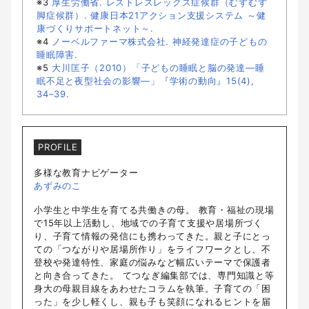
※3
厚生労働省. レストレスレッグス症候群（むずむず
脚症候群）. 健康日本21アクション支援システム ～健
康づくりサポートネット～.
※4
ノーベルファーマ株式会社. 神経発達症の子どもの
睡眠障害.
※5
大川匡子（2010）「子どもの睡眠と脳の発達—睡
眠不足と夜型社会の影響—」『学術の動向』15(4),
34–39.
PROFILE
多様な教育ナビゲーター
あずみのこ
小学生と中学生を育てる共働きの母。 教育・福祉の現場
で15年以上活動し、地域での子育て支援や居場所づく
り、子育て情報の発信にも携わってきた。親と子にとっ
ての「つながりや居場所作り」をライフワークとし、不
登校や発達特性、家庭の悩みなど幅広いテーマで保護者
と向き合ってきた。 てつなぎ編集部では、専門知識と等
身大の母親目線をあわせたコラムを執筆。子育ての「困
った」を少し軽くし、親も子も笑顔になれるヒントを届