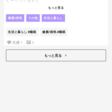
ヒーリング流すと
お子さんの
もっと見る
寝かしつけが早いというのを
見てから、
健康/病気
その他
生活と暮らし
スマホで
不眠向けの
生活と暮らし
#睡眠
健康/病気
#睡眠
ヒーリングミュージック
ってのを検索して
共感
1
3
流してみてるんだけど、
私が無きゃ寝られなくなった。笑
もっと見る
寝れない寝れない
っていう日は必ずこれ。
睡眠剤は身体に合わずやめて
結局これを毎日つけたら
良いんじゃないかと
最近毎日流してるんだけど
いつもより早く落ちてる。
効果あり！！！
すごー✨✨✨