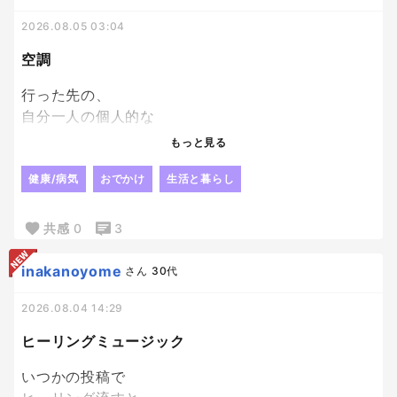
2026.08.05 03:04
空調
行った先の、
自分一人の個人的な
暑い寒いでどーにもできない
もっと見る
この空調、つらいー。
ずっと鳥肌でやんす。
健康/病気
おでかけ
生活と暮らし
お好きな飲み物どうぞ
だけど、
共感
0
3
ホットドリンクなし。
お湯でもいい。
inakanoyome
さん
30代
ホットをくれ。笑
ギラギラ太陽出てる
2026.08.04 14:29
外に行きたいくらいだ。
ヒーリングミュージック
スタッフさん
チラチラ長袖だもんね。
いつかの投稿で
だったら設定上げようよ………。