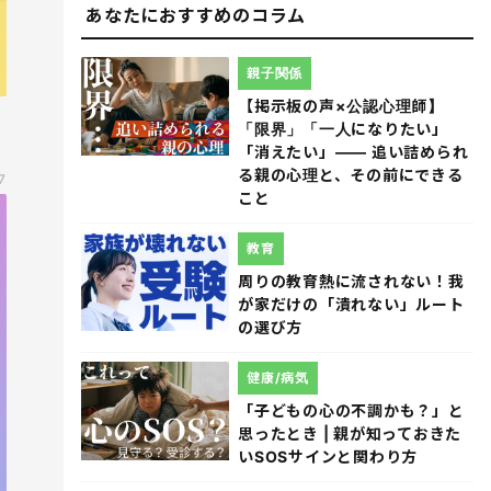
あなたにおすすめのコラム
親子関係
【掲示板の声×公認心理師】
「限界」「一人になりたい」
「消えたい」―― 追い詰められ
る親の心理と、その前にできる
7
こと
教育
周りの教育熱に流されない！我
が家だけの「潰れない」ルート
の選び方
健康/病気
「子どもの心の不調かも？」と
思ったとき | 親が知っておきた
いSOSサインと関わり方