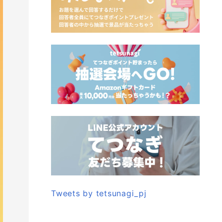
Tweets by tetsunagi_pj