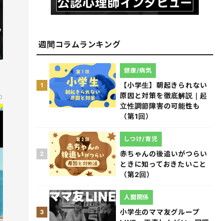
週間コラムランキング
健康/病気
【小学生】朝起きられない
1
原因と対策を徹底解説｜起
0
立性調節障害の可能性も
（第1回）
しつけ/育児
赤ちゃんの後追いがつらい
2
ときに知っておきたいこと
（第2回）
人間関係
小学生のママ友グループ
3