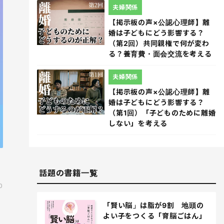
夫婦関係
【掲示板の声×公認心理師】離
婚は子どもにどう影響する？
（第2回）共同親権で何が変わ
る？養育費・面会交流を考える
夫婦関係
【掲示板の声×公認心理師】離
婚は子どもにどう影響する？
（第1回）「子どものために離婚
しない」を考える
話題の書籍一覧
0
「賢い脳」は脂が9割 地頭の
よい子をつくる「育脳ごはん」