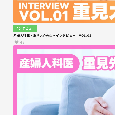
インタビュー
産婦人科医・重見大介先生へインタビュー VOL.02
43