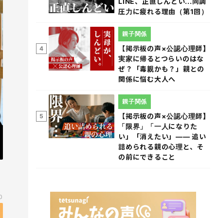
LINE、正直しんどい...同調
圧力に疲れる理由（第1回）
親子関係
【掲示板の声×公認心理師】
4
実家に帰るとつらいのはな
ぜ？「毒親かも？」親との
関係に悩む大人へ
親子関係
【掲示板の声×公認心理師】
5
「限界」「一人になりた
い」「消えたい」―― 追い
詰められる親の心理と、そ
の前にできること
0