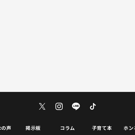
なの声
掲示板
コラム
子育て本
ホン