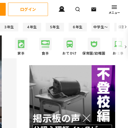
ログイン
メニュー
3年生
4年生
5年生
6年生
中学生〜
保護
事
家事
食事
おでかけ
保育園/幼稚園
お仕事