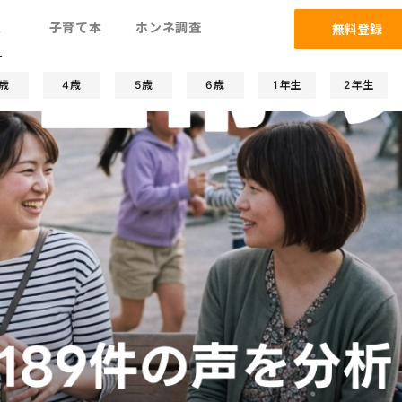
ム
子育て本
ホンネ調査
無料登録
歳
4歳
5歳
6歳
1年生
2年生
子関係
発達/発育
防災
遊び/学び
人間関係
習い