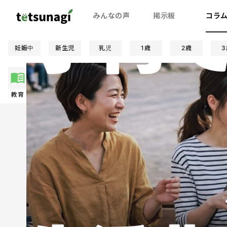
みんなの声
掲示板
コラ
妊娠中
新生児
乳児
1歳
2歳
3
教育
夫婦関係
お金
妊娠/出産
絵本
親