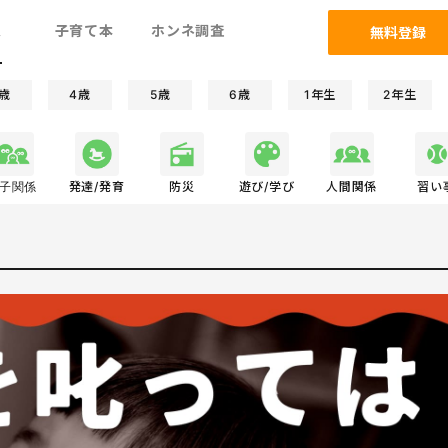
ム
子育て本
ホンネ調査
無料登録
歳
4歳
5歳
6歳
1年生
2年生
子関係
発達/発育
防災
遊び/学び
人間関係
習い