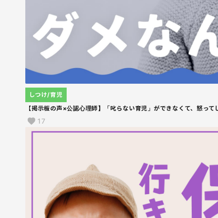
しつけ/育児
【掲示板の声×公認心理師】「叱らない育児」ができなくて、怒って
17