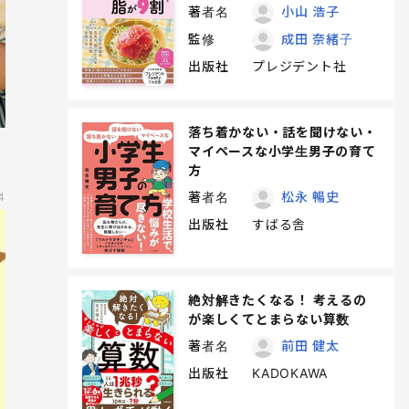
著者名
小山 浩子
監修
成田 奈緒子
出版社
プレジデント社
落ち着かない・話を聞けない・
マイペースな小学生男子の育て
方
著者名
松永 暢史
4
出版社
すばる舎
絶対解きたくなる！ 考えるの
が楽しくてとまらない算数
著者名
前田 健太
出版社
KADOKAWA