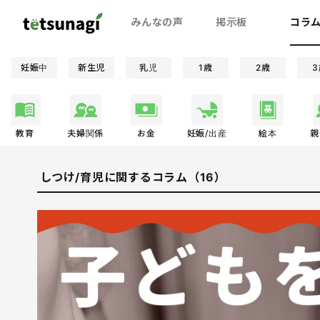
みんなの声
掲示板
コラ
妊娠中
新生児
乳児
1歳
2歳
3
教育
夫婦関係
お金
妊娠/出産
絵本
親
しつけ/育児に関するコラム（16）