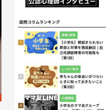
週間コラムランキング
健康/病気
【小学生】朝起きられない
1
原因と対策を徹底解説｜起
立性調節障害の可能性も
（第1回）
しつけ/育児
赤ちゃんの後追いがつらい
2
ときに知っておきたいこと
（第2回）
人間関係
小学生のママ友グループ
3