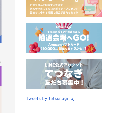
7
Tweets by tetsunagi_pj