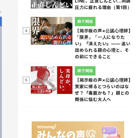
LINE、正直しんどい...同調
圧力に疲れる理由（第1回）
7
親子関係
【掲示板の声×公認心理師】
4
「限界」「一人になりた
い」「消えたい」―― 追い
詰められる親の心理と、そ
の前にできること
親子関係
【掲示板の声×公認心理師】
5
実家に帰るとつらいのはな
ぜ？「毒親かも？」親との
関係に悩む大人へ