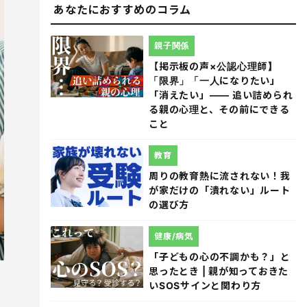
あなたにおすすめのコラム
親子関係
【掲示板の声×公認心理師】
「限界」「一人になりたい」
「消えたい」―― 追い詰められ
る親の心理と、その前にできる
こと
教育
周りの教育熱に流されない！我
が家だけの「潰れない」ルート
の選び方
健康/病気
「子どもの心の不調かも？」と
思ったとき | 親が知っておきた
いSOSサインと関わり方