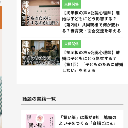
4
夫婦関係
【掲示板の声×公認心理師】離
婚は子どもにどう影響する？
（第2回）共同親権で何が変わ
る？養育費・面会交流を考える
夫婦関係
【掲示板の声×公認心理師】離
婚は子どもにどう影響する？
（第1回）「子どものために離婚
しない」を考える
話題の書籍一覧
「賢い脳」は脂が9割 地頭の
よい子をつくる「育脳ごはん」