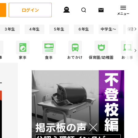
ログイン
メニュー
3年生
4年生
5年生
6年生
中学生〜
保護
事
家事
食事
おでかけ
保育園/幼稚園
お仕事