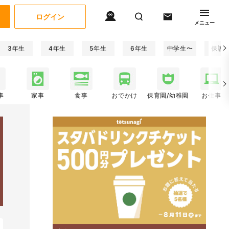
ログイン
メニュー
3年生
4年生
5年生
6年生
中学生〜
保護
事
家事
食事
おでかけ
保育園/幼稚園
お仕事