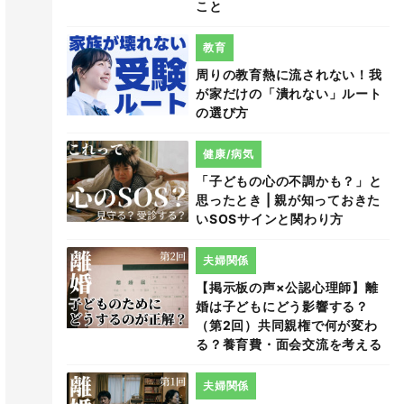
こと
教育
周りの教育熱に流されない！我
が家だけの「潰れない」ルート
の選び方
健康/病気
「子どもの心の不調かも？」と
思ったとき | 親が知っておきた
いSOSサインと関わり方
夫婦関係
【掲示板の声×公認心理師】離
婚は子どもにどう影響する？
（第2回）共同親権で何が変わ
る？養育費・面会交流を考える
夫婦関係