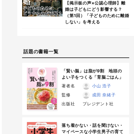
【掲示板の声×公認心理師】離
婚は子どもにどう影響する？
（第1回）「子どものために離婚
しない」を考える
話題の書籍一覧
「賢い脳」は脂が9割 地頭の
よい子をつくる「育脳ごはん」
著者名
小山 浩子
監修
成田 奈緒子
出版社
プレジデント社
落ち着かない・話を聞けない・
マイペースな小学生男子の育て