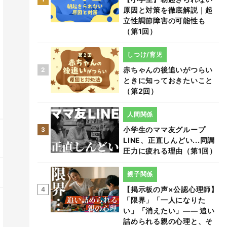
原因と対策を徹底解説｜起
立性調節障害の可能性も
（第1回）
しつけ/育児
赤ちゃんの後追いがつらい
2
ときに知っておきたいこと
（第2回）
人間関係
小学生のママ友グループ
3
LINE、正直しんどい...同調
圧力に疲れる理由（第1回）
親子関係
【掲示板の声×公認心理師】
4
「限界」「一人になりた
い」「消えたい」―― 追い
詰められる親の心理と、そ