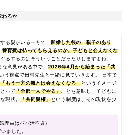
変わるか
をする親がいる一方で、
離婚した後の「親子のあり
。
養育費は払ってもらえるのか。子どもと会えなくな
るぐるするのはそういうことだったりしますよね。
まな意見がある中で、
2026年4月から始まった「共
いう視点で田村先生と一緒に見ていきます。 日本で
、
「もう一方の親とは会えなくなる」
というイメージ
にとって
「全部一人でやる」
ことを意味し、子どもに
ちな現状。
「共同親権」
という制度は、その現状を少
離婚理由はパパ活不貞）
行いました。