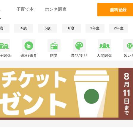
ム
子育て本
ホンネ調査
無料登録
歳
4歳
5歳
6歳
1年生
2年生
子関係
発達/発育
防災
遊び/学び
人間関係
習い