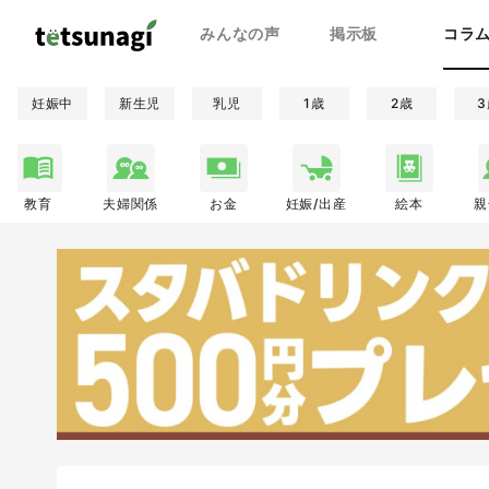
みんなの声
掲示板
コラ
妊娠中
新生児
乳児
1歳
2歳
3
教育
夫婦関係
お金
妊娠/出産
絵本
親