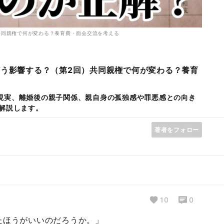
共同親権で何が変わる？養育費・面会交流を考える
どう影響する？（第2回）共同親権で何が変わる？養育
現実、離婚後の親子関係、親自身の孤独感や罪悪感との向き
解説します。
著者をフォロー
10
0
たほうがいいのだろうか。」