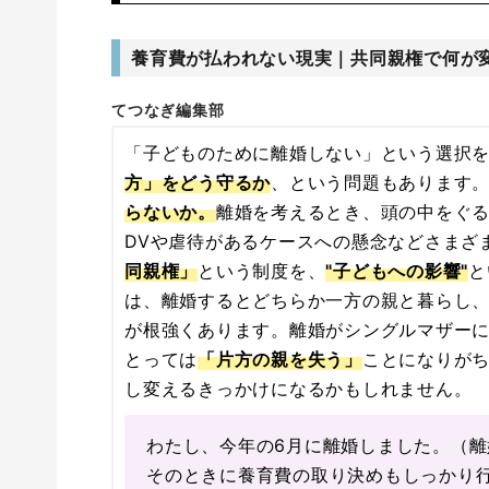
養育費が払われない現実｜共同親権で何が
てつなぎ編集部
「子どものために離婚しない」という選択
方」をどう守るか
、という問題もあります
らないか。
離婚を考えるとき、頭の中をぐ
DVや虐待があるケースへの懸念などさまざ
同親権」
という制度を、
"子どもへの影響"
と
は、離婚するとどちらか一方の親と暮らし
が根強くあります。離婚がシングルマザー
とっては
「片方の親を失う」
ことになりが
し変えるきっかけになるかもしれません。
わたし、今年の6月に離婚しました。（
そのときに養育費の取り決めもしっかり