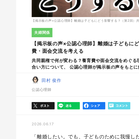
【掲示板の声×公認心理師】離婚は子どもにどう影響する？（第2回）
夫婦関係
【掲示板の声×公認心理師】離婚は子どもに
費・面会交流を考える
共同親権で何が変わる？養育費や面会交流をめぐる
合い方について、 公認心理師が掲示板の声をもとに
田村 俊作
公認心理師
2026.06.17
「離婚したい。でも、子どものために我慢し