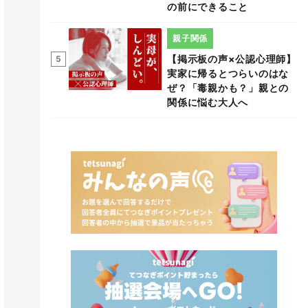
の前にできること
親子関係
【掲示板の声×公認心理師】
5
実家に帰るとつらいのはな
ぜ？「毒親かも？」親との
関係に悩む大人へ