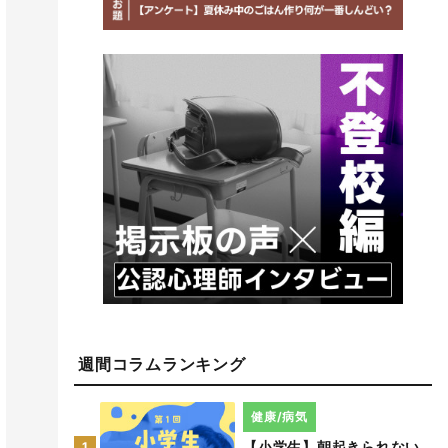
週間コラムランキング
健康/病気
【小学生】朝起きられない
1