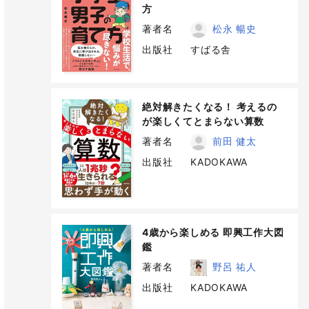
方
著者名
松永 暢史
出版社
すばる舎
絶対解きたくなる！ 考えるの
が楽しくてとまらない算数
著者名
前田 健太
出版社
KADOKAWA
4歳から楽しめる 即興工作大図
鑑
著者名
野呂 祐人
出版社
KADOKAWA