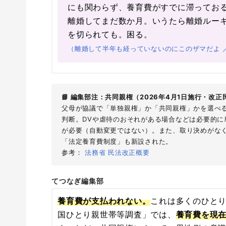
にも関わらず、養育費がすでに滞ってお
離婚してまだ数か月。いうたら離婚ルー
を切られても。困る。
（離婚して半年も経っていないのにこのザマだよ ／ 
📘 編集部注：共同親権（2026年4月1日施行・改正
父母が協議で「単独親権」か「共同親権」かを選べ
判断。DVや虐待のおそれがある場合などは必要的
が必要（自動変更ではない）。また、取り決めがなく
「法定養育費制度」も新設された。
参考：
法務省 民法改正概要
てつなぎ編集部
養育費が支払われない。
これは多くのひとり
国ひとり親世帯等調査」では、
養育費を現在