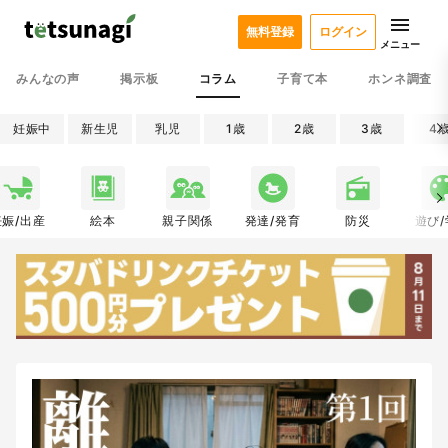
無料登録
ログイン
メニュー
みんなの声
掲示板
コラム
子育て本
ホンネ調査
妊娠中
新生児
乳児
1歳
2歳
3歳
4
妊娠/出産
絵本
親子関係
発達/発育
防災
遊び