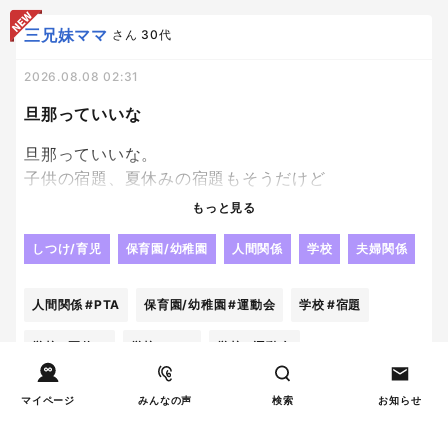
旦那の髪の毛よ。
頼むから、生えてきてくれ、、、、笑
三兄妹ママ
さん
30代
2026.08.08 02:31
旦那っていいな
旦那っていいな。
子供の宿題、夏休みの宿題もそうだけど
これを見守らないでいいなんてとっても気が楽でい
もっと見る
いな。
羨ましい。
しつけ/育児
保育園/幼稚園
人間関係
学校
夫婦関係
外で自分のペースで仕事してればいいだけなんだか
らいいな。
人間関係
#PTA
保育園/幼稚園
#運動会
学校
#宿題
学校や幼稚園のPTAも完成ないし、何も気にせず、
学校
#夏休み
学校
#PTA
学校
#運動会
運動会などの行事の時だけ妻に言われた通り動くだ
しつけ/育児
#幼稚園
人間関係
#幼稚園
け。
マイページ
みんなの声
検索
お知らせ
いいな。
保育園/幼稚園
#幼稚園
学校
#学校
人間関係
#旦那
本当にいいな。