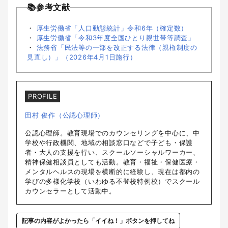
📚参考文献
・
厚生労働省「人口動態統計」令和6年（確定数）
・
厚生労働省「令和3年度全国ひとり親世帯等調査」
・
法務省「民法等の一部を改正する法律（親権制度の
見直し）」（2026年4月1日施行）
PROFILE
田村 俊作（公認心理師）
公認心理師。教育現場でのカウンセリングを中心に、中
学校や行政機関、地域の相談窓口などで子ども・保護
者・大人の支援を行い、スクールソーシャルワーカー、
精神保健相談員としても活動。教育・福祉・保健医療・
メンタルヘルスの現場を横断的に経験し、現在は都内の
学びの多様化学校（いわゆる不登校特例校）でスクール
カウンセラーとして活動中。
記事の内容がよかったら「イイね！」ボタンを押してね