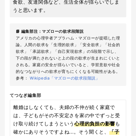
食欲、友達関係など、生活全体が揺らいでしま
うと思います。
📘 編集部注：マズローの欲求段階説
アメリカの心理学者アブラハム・マズローが提唱した理
論。人間の欲求を「生理的欲求」「安全欲求」「社会的
欲求」「承認欲求」「自己実現欲求」の5段階で示し、
下の段が満たされないと上の段の欲求が生まれにくいと
される。家庭の安全が揺らいでいると、学習意欲や社会
的なつながりへの欲求が育ちにくくなる可能性がある。
参考：
Wikipedia「マズローの欲求段階説」
てつなぎ編集部
離婚はしなくても、夫婦の不仲が続く家庭で
は、子どもがその不安定さを家の中でずっと受
け取り続けてしまうという
心理的負担の影響
も
確かにありそうですよね...。そう聞くと、
「子