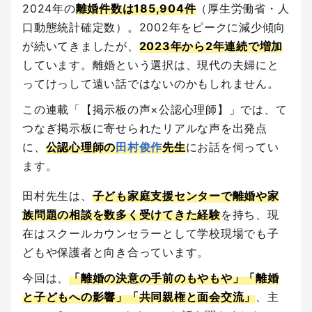
2024年の
離婚件数は185,904件
（厚生労働省・人
口動態統計確定数）。2002年をピークに減少傾向
が続いてきましたが、
2023年から2年連続で増加
しています。離婚という選択は、現代の夫婦にと
ってけっして遠い話ではないのかもしれません。
この連載「【掲示板の声×公認心理師】」では、て
つなぎ掲示板に寄せられたリアルな声を出発点
に、
公認心理師の
田村俊作
先生
にお話を伺ってい
ます。
田村先生は、
子ども家庭支援センターで離婚や家
族問題の相談を数多く受けてきた経験
を持ち、現
在はスクールカウンセラーとして学校現場でも子
どもや保護者と向き合っています。
今回は、
「離婚の決意の手前のもやもや」「離婚
と子どもへの影響」「共同親権と面会交流」
、主