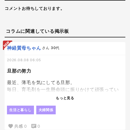
コメントお待ちしております。
コラムに関連している掲示板
神経質母ちゃん
さん
30代
2026.08.08 06:05
旦那の努力
最近、薄毛を気にしてる旦那。
毎日、育毛剤を一生懸命頭に振りかけて頑張ってい
る。笑
もっと見る
鏡とにらめっこで、じっくり髪の毛と向き合ってい
生活と暮らし
夫婦関係
る。笑
共感
0
0