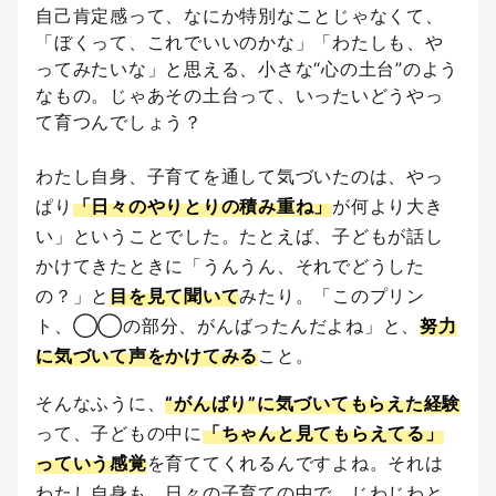
自己肯定感って、なにか特別なことじゃなくて、
「ぼくって、これでいいのかな」「わたしも、や
ってみたいな」と思える、小さな“心の土台”のよう
なもの。じゃあその土台って、いったいどうやっ
て育つんでしょう？
わたし自身、子育てを通して気づいたのは、やっ
ぱり
「日々のやりとりの積み重ね」
が何より大き
い」ということでした。たとえば、子どもが話し
かけてきたときに「うんうん、それでどうした
の？」と
目を見て聞いて
みたり。「このプリン
ト、◯◯の部分、がんばったんだよね」と、
努力
に気づいて声をかけてみる
こと。
そんなふうに、
“がんばり”に気づいてもらえた経験
って、子どもの中に
「ちゃんと見てもらえてる」
っていう感覚
を育ててくれるんですよね。それは
わたし自身も、日々の子育ての中で、じわじわと