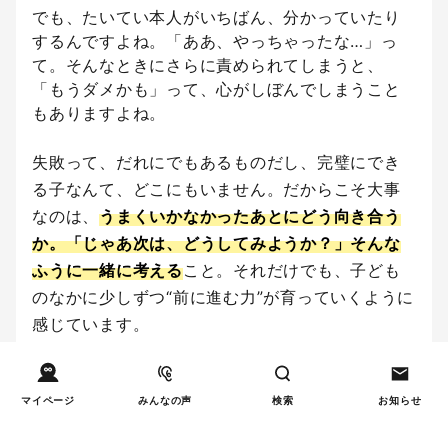
でも、たいてい本人がいちばん、分かっていたり
するんですよね。「ああ、やっちゃったな…」っ
て。そんなときにさらに責められてしまうと、
「もうダメかも」って、心がしぼんでしまうこと
もありますよね。
失敗って、だれにでもあるものだし、完璧にでき
る子なんて、どこにもいません。だからこそ大事
なのは、
うまくいかなかったあとにどう向き合う
か。「じゃあ次は、どうしてみようか？」そんな
ふうに一緒に考える
こと。それだけでも、子ども
のなかに少しずつ“前に進む力”が育っていくように
感じています。
そして、そういうやりとりの積み重ねが、
「自分
って、大丈夫かもしれない」そんなふうに思える
マイページ
みんなの声
検索
お知らせ
心の土台——つまり、自己肯定感を育てていく
の
かな、と思っています。