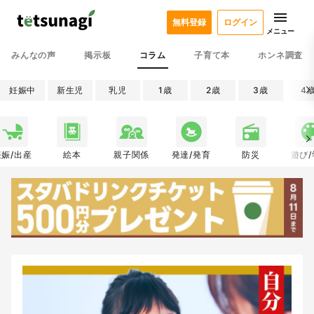
無料登録
ログイン
メニュー
みんなの声
掲示板
コラム
子育て本
ホンネ調査
妊娠中
新生児
乳児
1歳
2歳
3歳
4
妊娠/出産
絵本
親子関係
発達/発育
防災
遊び