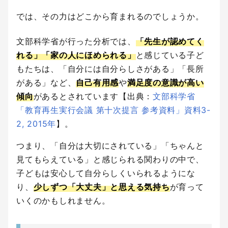
では、その力はどこから育まれるのでしょうか。
文部科学省が行った分析では、
「先生が認めてく
れる」「家の人にほめられる」
と感じている子ど
もたちは、「自分には自分らしさがある」「長所
がある」など、
自己有用感
や
満足度の意識が高い
傾向
があるとされています【出典：
文部科学省
「教育再生実行会議 第十次提言 参考資料」資料3-
2, 2015年
】。
つまり、「自分は大切にされている」「ちゃんと
見てもらえている」と感じられる関わりの中で、
子どもは安心して自分らしくいられるようにな
り、
少しずつ「大丈夫」と思える気持ち
が育って
いくのかもしれません。