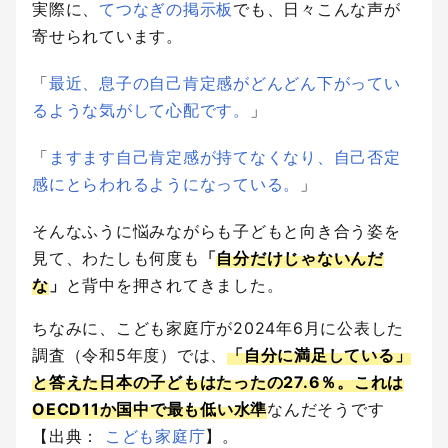
実際に、
てつなぎの掲示板
でも、日々こんな声が
寄せられています。
「
最近、息子の自己肯定感がどんどん下がってい
るような気がして心配です。
」
「
ますます自己肯定感が持てなくなり、自己否定
感にとらわれるようになっている。
」
そんなふうに悩みながらも子どもと向き合う姿を
見て、わたしも何度も
「
自分だけじゃないんだ
な
」
と背中を押されてきました。
ちなみに、こども家庭庁が2024年6月に公表した
調査（令和5年度）では、
「自分に満足している」
と答えた日本の子どもはたったの27.6％。これは
OECD11か国中で最も低い水準
なんだそうです
【出典：
こども家庭庁
】。