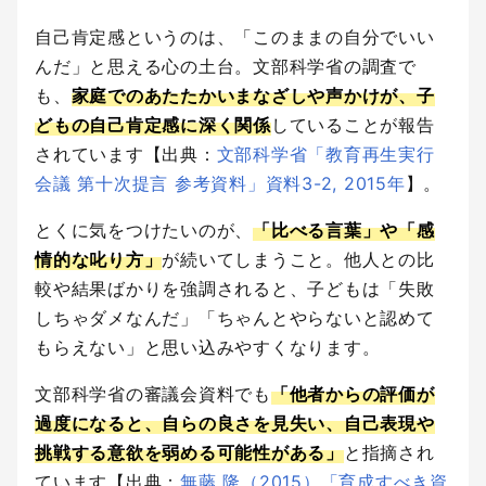
自己肯定感というのは、「このままの自分でいい
んだ」と思える心の土台。文部科学省の調査で
も、
家庭でのあたたかいまなざしや声かけが、子
どもの自己肯定感に深く関係
していることが報告
されています【出典：
文部科学省「教育再生実行
会議 第十次提言 参考資料」資料3-2, 2015年
】。
とくに気をつけたいのが、
「比べる言葉」や「感
情的な叱り方」
が続いてしまうこと。他人との比
較や結果ばかりを強調されると、子どもは「失敗
しちゃダメなんだ」「ちゃんとやらないと認めて
もらえない」と思い込みやすくなります。
文部科学省の審議会資料でも
「他者からの評価が
過度になると、自らの良さを見失い、自己表現や
挑戦する意欲を弱める可能性がある」
と指摘され
ています【出典：
無藤 隆（2015）「育成すべき資