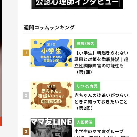
週間コラムランキング
健康/病気
【小学生】朝起きられない
1
原因と対策を徹底解説｜起
立性調節障害の可能性も
（第1回）
しつけ/育児
赤ちゃんの後追いがつらい
2
ときに知っておきたいこと
（第2回）
人間関係
小学生のママ友グループ
3