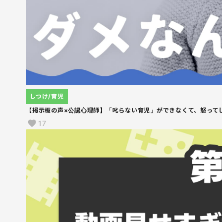
しつけ/育児
【掲示板の声×公認心理師】「叱らない育児」ができなくて、怒って
17