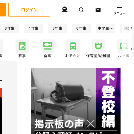
ログイン
メニュー
3年生
4年生
5年生
6年生
中学生〜
保護
事
家事
食事
おでかけ
保育園/幼稚園
お仕事