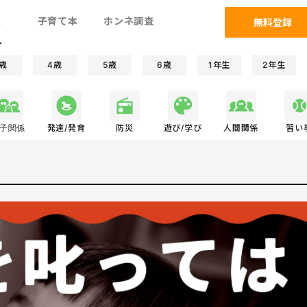
ム
子育て本
ホンネ調査
無料登録
歳
4歳
5歳
6歳
1年生
2年生
子関係
発達/発育
防災
遊び/学び
人間関係
習い