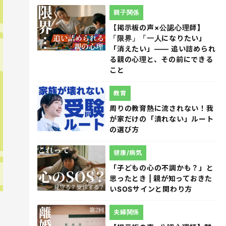
親子関係
【掲示板の声×公認心理師】
「限界」「一人になりたい」
「消えたい」―― 追い詰められ
る親の心理と、その前にできる
こと
教育
周りの教育熱に流されない！我
が家だけの「潰れない」ルート
の選び方
健康/病気
「子どもの心の不調かも？」と
思ったとき | 親が知っておきた
いSOSサインと関わり方
夫婦関係