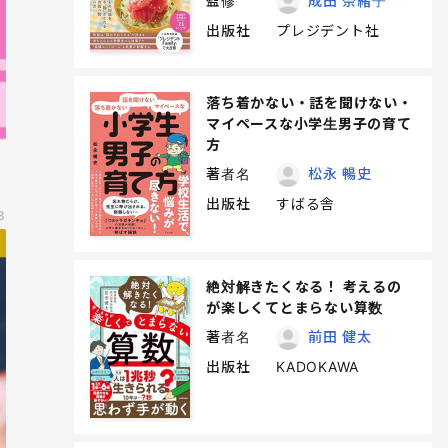
監修
成田 奈緒子
出版社
プレジデント社
落ち着かない・話を聞けない・
マイペースな小学生男子の育て
方
著者名
松永 暢史
出版社
すばる舎
8
絶対解きたくなる！ 考えるの
が楽しくてとまらない算数
著者名
前田 健太
出版社
KADOKAWA