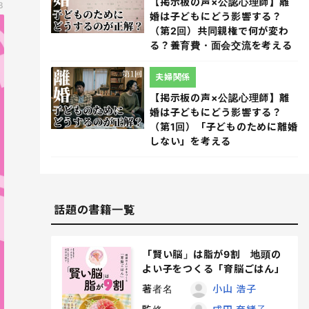
【掲示板の声×公認心理師】離
8
婚は子どもにどう影響する？
（第2回）共同親権で何が変わ
る？養育費・面会交流を考える
夫婦関係
【掲示板の声×公認心理師】離
婚は子どもにどう影響する？
（第1回）「子どものために離婚
しない」を考える
話題の書籍一覧
「賢い脳」は脂が9割 地頭の
よい子をつくる「育脳ごはん」
著者名
小山 浩子