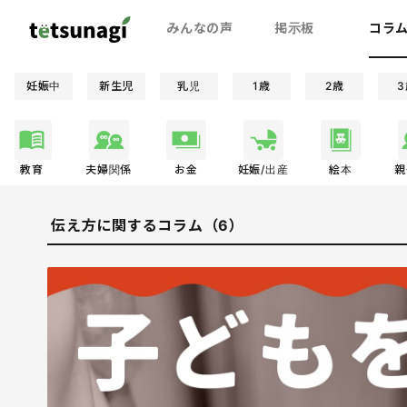
みんなの声
掲示板
コラ
妊娠中
新生児
乳児
1歳
2歳
3
教育
夫婦関係
お金
妊娠/出産
絵本
親
伝え方に関するコラム（6）