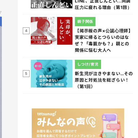
LINE、正直しんどい...同調
圧力に疲れる理由（第1回）
7
親子関係
【掲示板の声×公認心理師】
4
実家に帰るとつらいのはな
ぜ？「毒親かも？」親との
関係に悩む大人へ
しつけ/育児
新生児が泣きやまない…その
5
原因と対処法を総ざらい！
（第1回）