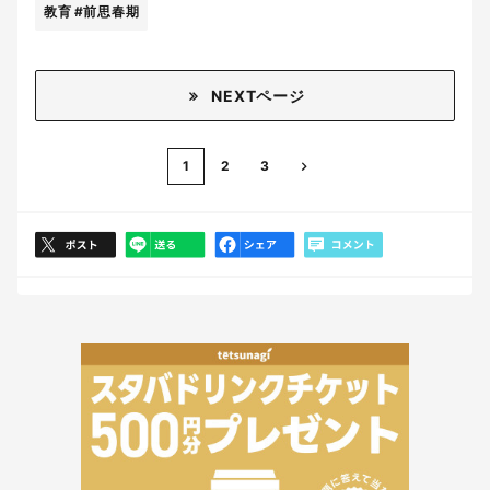
教育
#前思春期
NEXTページ
1
2
3