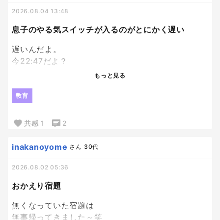
ていうか普通の本！
2026.08.04 13:48
それなりに種類もあるなかで選べて、
Ｗ抽選付のものだったんだけど、
息子のやる気スイッチが入るのがとにかく遅い
あまりにちゃんとした本届いたから、
もうそっちの抽選外れても満足。笑
遅いんだよ。
今22:47だよ？
エンジンかかり始めたのが22時過ぎってなんなん。
もっと見る
模試の解き直ししてるのはえらいよ！
教育
私が何回も日頃から言って、やっとやってくれた
か！って嬉しいよ！？
共感
1
2
でもね、時間見て？
inakanoyome
さん
30代
パワプロやってる場合ちゃうかったよね？
2026.08.02 05:36
私のゴールデンタイムが削られていくーー泣
おかえり宿題
無くなっていた宿題は
無事帰ってきました～笑