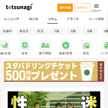
無料登録
ログイン
メニュー
みんなの声
掲示板
コラム
子育て本
ホンネ調査
妊娠中
新生児
乳児
1歳
2歳
3歳
4
妊娠/出産
絵本
親子関係
発達/発育
防災
遊び