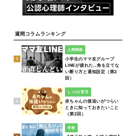
週間コラムランキング
人間関係
小学生のママ友グループ
1
LINEが疲れた…角を立てな
い断り方と通知設定（第2
回）
しつけ/育児
赤ちゃんの後追いがつらい
2
ときに知っておきたいこと
（第2回）
学校