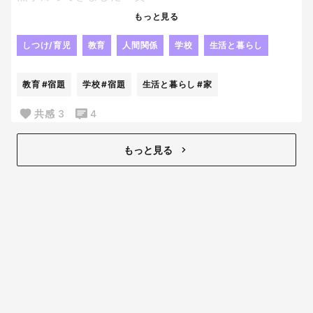
やっぱり人の「見た」とか
もっと見る
そういうのって当てにならないよね😂
じゃないかなぁ～って思っていた通り、
しつけ/育児
教育
人間関係
学校
生活と暮らし
他の子が持ち帰っていて、
2日後に
教育
#宿題
学校
#宿題
生活と暮らし
#家
なんか入ってた。って持ってきたらしい。
毎日荷物開けないパターンね！？笑
共感
3
4
戻ってきたことが何よりだから
良いんだけどね！！
もっと見る
我が家ってましたようーーーー。笑
なんでも再確認は大事！！