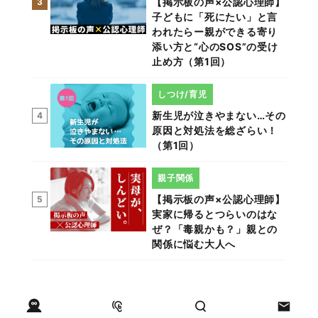
【掲示板の声×公認心理師】
3
子どもに「死にたい」と言
われたらー親ができる寄り
添い方と“心のSOS”の受け
止め方（第1回）
しつけ/育児
新生児が泣きやまない…その
4
原因と対処法を総ざらい！
（第1回）
親子関係
【掲示板の声×公認心理師】
5
実家に帰るとつらいのはな
ぜ？「毒親かも？」親との
関係に悩む大人へ