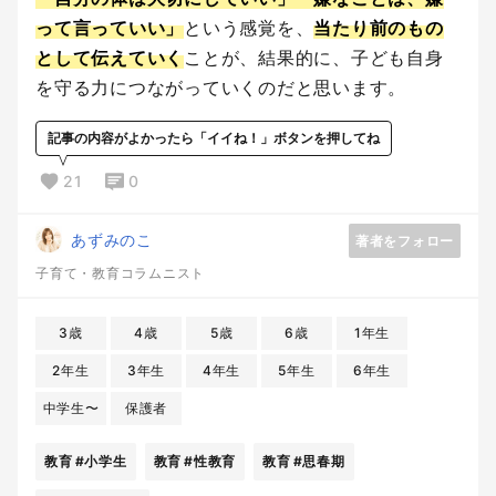
って言っていい」
という感覚を、
当たり前のもの
として伝えていく
ことが、結果的に、子ども自身
を守る力につながっていくのだと思います。
記事の内容がよかったら「イイね！」ボタンを押してね
21
0
あずみのこ
著者をフォロー
子育て・教育コラムニスト
3歳
4歳
5歳
6歳
1年生
2年生
3年生
4年生
5年生
6年生
中学生〜
保護者
教育
#小学生
教育
#性教育
教育
#思春期