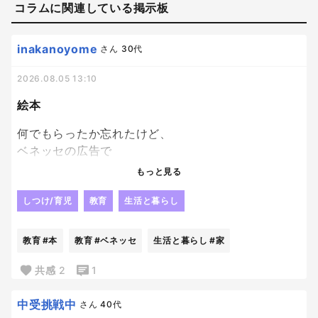
コラムに関連している掲示板
inakanoyome
さん
30代
2026.08.05 13:10
絵本
何でもらったか忘れたけど、
ベネッセの広告で
絵本を応募者家族
もっと見る
子供一人につき１冊プレゼントっていうのがあっ
て、
しつけ/育児
教育
生活と暮らし
どうせぺらっぺらの本が届くんだろうな、
とも思いつつ、
教育
#本
教育
#ベネッセ
生活と暮らし
#家
絵本大好き人間の長男にと、
兄妹分の計３冊申し込んでおいたんだけど、
共感
2
1
ちょっと想定外にちゃんとした本届いてびっくり。
笑
中受挑戦中
さん
40代