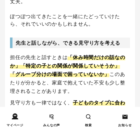
丈夫。
ぽつぽつ出てきたことを一緒にたどっていけた
ら、それでいいのかもしれません。
先生と話しながら、できる見守り方を考える
担任の先生と話すときは
「休み時間だけの話なの
か」「特定の子との関係が関係していそうか」
「グループ分けの場面で困っていないか」
このあ
たりが分かると、家庭で抱えていた不安も少し整
理されることがあります。
見守り方も一律ではなく、
子どものタイプに合わ
せて考えてもらえることが多い
です。
席替えや、さりげない声かけの工夫。
マイページ
みんなの声
検索
お知らせ
図書室など、落ち着いて過ごせる場所の使い方。