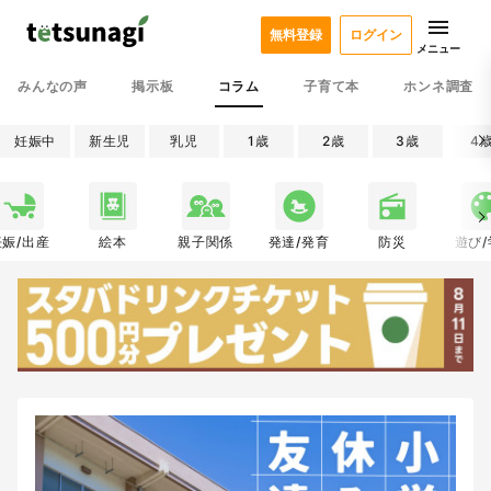
無料登録
ログイン
メニュー
みんなの声
掲示板
コラム
子育て本
ホンネ調査
妊娠中
新生児
乳児
1歳
2歳
3歳
4
妊娠/出産
絵本
親子関係
発達/発育
防災
遊び