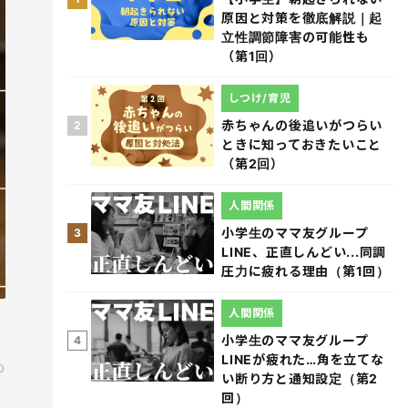
原因と対策を徹底解説｜起
立性調節障害の可能性も
（第1回）
しつけ/育児
赤ちゃんの後追いがつらい
2
ときに知っておきたいこと
（第2回）
人間関係
小学生のママ友グループ
3
LINE、正直しんどい...同調
圧力に疲れる理由（第1回）
人間関係
小学生のママ友グループ
4
LINEが疲れた…角を立てな
0
い断り方と通知設定（第2
回）