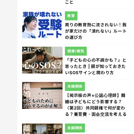
こと
教育
周りの教育熱に流されない！我
が家だけの「潰れない」ルート
の選び方
健康/病気
「子どもの心の不調かも？」と
思ったとき | 親が知っておきた
いSOSサインと関わり方
夫婦関係
【掲示板の声×公認心理師】離
婚は子どもにどう影響する？
（第2回）共同親権で何が変わ
る？養育費・面会交流を考える
夫婦関係