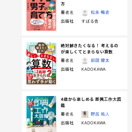
方
著者名
松永 暢史
出版社
すばる舎
絶対解きたくなる！ 考えるの
が楽しくてとまらない算数
著者名
前田 健太
出版社
KADOKAWA
4歳から楽しめる 即興工作大図
鑑
著者名
野呂 祐人
出版社
KADOKAWA