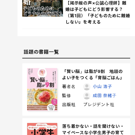
【掲示板の声×公認心理師】離
婚は子どもにどう影響する？
（第1回）「子どものために離婚
しない」を考える
話題の書籍一覧
「賢い脳」は脂が9割 地頭の
よい子をつくる「育脳ごはん」
著者名
小山 浩子
監修
成田 奈緒子
出版社
プレジデント社
落ち着かない・話を聞けない・
マイペースな小学生男子の育て