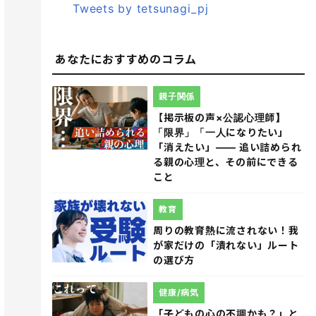
Tweets by tetsunagi_pj
あなたにおすすめのコラム
親子関係
【掲示板の声×公認心理師】
「限界」「一人になりたい」
「消えたい」―― 追い詰められ
る親の心理と、その前にできる
こと
教育
周りの教育熱に流されない！我
が家だけの「潰れない」ルート
の選び方
健康/病気
「子どもの心の不調かも？」と