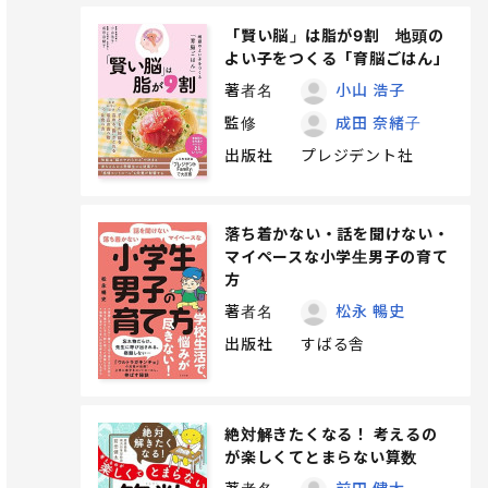
「賢い脳」は脂が9割 地頭の
よい子をつくる「育脳ごはん」
著者名
小山 浩子
監修
成田 奈緒子
出版社
プレジデント社
落ち着かない・話を聞けない・
マイペースな小学生男子の育て
方
著者名
松永 暢史
出版社
すばる舎
絶対解きたくなる！ 考えるの
が楽しくてとまらない算数