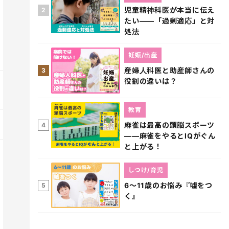
児童精神科医が本当に伝え
2
たい――「過剰適応」と対
処法
妊娠/出産
産婦人科医と助産師さんの
3
役割の違いは？
教育
麻雀は最高の頭脳スポーツ
4
――麻雀をやるとIQがぐん
と上がる！
しつけ/育児
6～11歳のお悩み『嘘をつ
5
く』