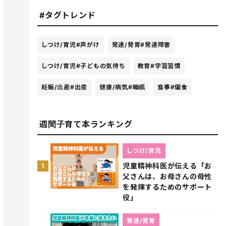
#タグトレンド
しつけ/育児
#声がけ
発達/発育
#発達障害
しつけ/育児
#子どもの気持ち
教育
#学習習慣
妊娠/出産
#出産
健康/病気
#睡眠
食事
#偏食
週間子育て本ランキング
しつけ/育児
児童精神科医が伝える「お
1
父さんは、お母さんの母性
を発揮するためのサポート
役」
発達/発育