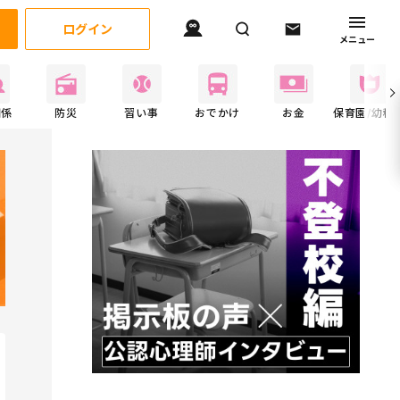
ログイン
メニュー
関係
防災
習い事
おでかけ
お金
保育園/幼稚