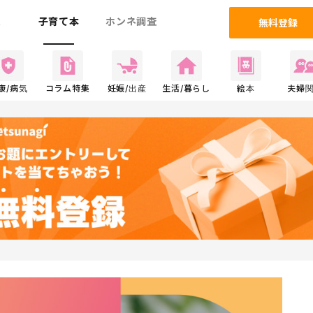
ム
子育て本
ホンネ調査
無料登録
康/病気
コラム特集
妊娠/出産
生活/暮らし
絵本
夫婦