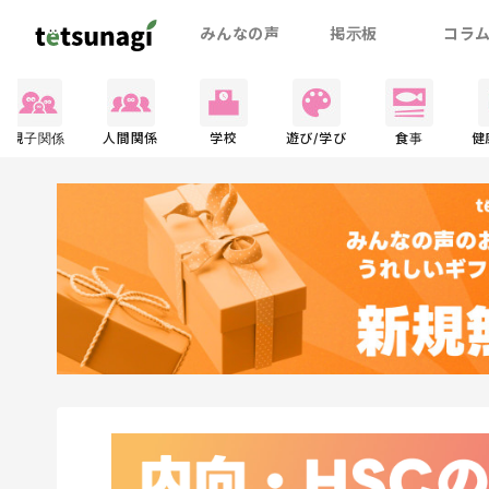
みんなの声
掲示板
コラ
親子関係
人間関係
学校
遊び/学び
食事
健