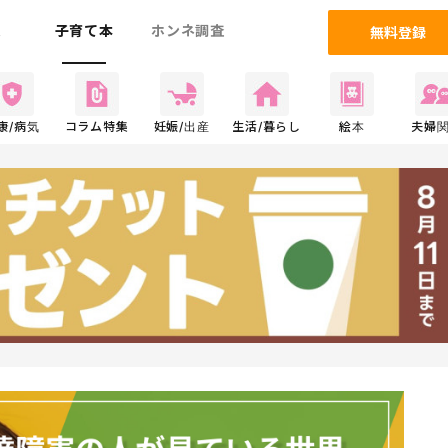
ム
子育て本
ホンネ調査
無料登録
康/病気
コラム特集
妊娠/出産
生活/暮らし
絵本
夫婦