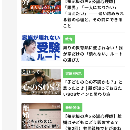
【掲示板の声×公認心理師】
「限界」「一人になりたい」
「消えたい」―― 追い詰められ
る親の心理と、その前にできる
こと
教育
周りの教育熱に流されない！我
が家だけの「潰れない」ルート
の選び方
健康/病気
「子どもの心の不調かも？」と
思ったとき | 親が知っておきた
いSOSサインと関わり方
夫婦関係
【掲示板の声×公認心理師】離
婚は子どもにどう影響する？
（第2回）共同親権で何が変わ