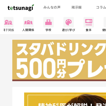
みんなの声
掲示板
コラ
親子関係
人間関係
学校
遊び/学び
食事
健