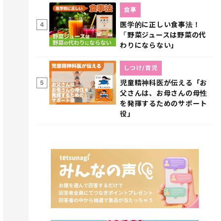
食事
医学的に正しい食事法！
4
「野菜ジュースは野菜の代
わりにならない」
しつけ/育児
児童精神科医が伝える「お
5
父さんは、お母さんの母性
を発揮するためのサポート
役」