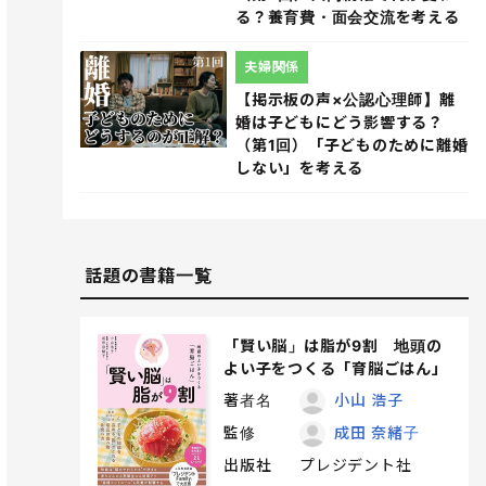
る？養育費・面会交流を考える
夫婦関係
【掲示板の声×公認心理師】離
婚は子どもにどう影響する？
（第1回）「子どものために離婚
しない」を考える
話題の書籍一覧
「賢い脳」は脂が9割 地頭の
よい子をつくる「育脳ごはん」
著者名
小山 浩子
監修
成田 奈緒子
出版社
プレジデント社