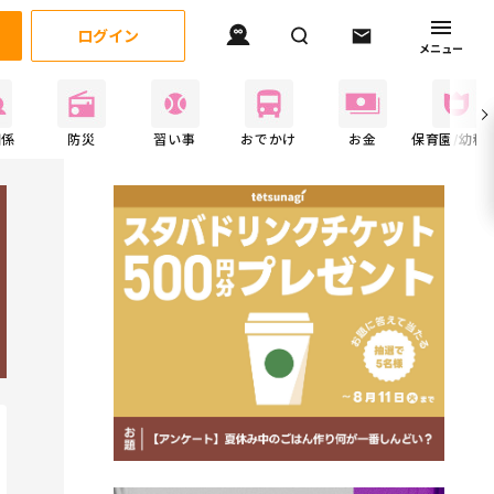
ログイン
メニュー
関係
防災
習い事
おでかけ
お金
保育園/幼稚