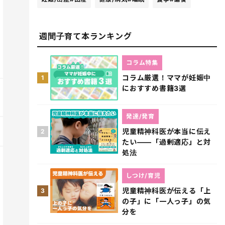
週間子育て本ランキング
コラム特集
コラム厳選！ママが妊娠中
1
におすすめ書籍3選
発達/発育
児童精神科医が本当に伝え
2
たい――「過剰適応」と対
処法
しつけ/育児
児童精神科医が伝える「上
3
の子」に「一人っ子」の気
分を