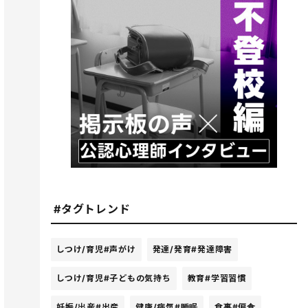
#タグトレンド
しつけ/育児
#声がけ
発達/発育
#発達障害
しつけ/育児
#子どもの気持ち
教育
#学習習慣
妊娠/出産
#出産
健康/病気
#睡眠
食事
#偏食