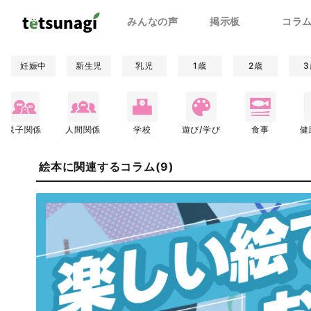
みんなの声
掲示板
コラ
妊娠中
新生児
乳児
1歳
2歳
3
親子関係
人間関係
学校
遊び/学び
食事
健
絵本に関連するコラム(9)