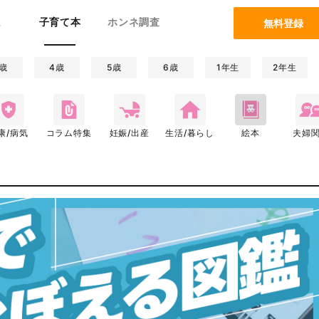
ム
子育て本
ホンネ調査
無料登録
歳
4歳
5歳
6歳
1年生
2年生
康/病気
コラム特集
妊娠/出産
生活/暮らし
絵本
夫婦