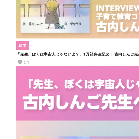
絵本
「先生、ぼくは宇宙人じゃないよ？」1万部突破記念！ 古内しんご先生
51