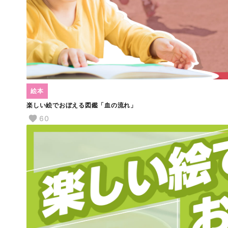
絵本
楽しい絵でおぼえる図鑑「血の流れ」
60