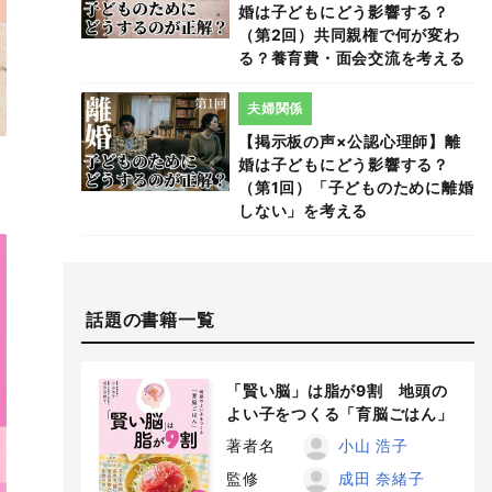
婚は子どもにどう影響する？
（第2回）共同親権で何が変わ
る？養育費・面会交流を考える
夫婦関係
【掲示板の声×公認心理師】離
婚は子どもにどう影響する？
（第1回）「子どものために離婚
しない」を考える
話題の書籍一覧
「賢い脳」は脂が9割 地頭の
よい子をつくる「育脳ごはん」
著者名
小山 浩子
監修
成田 奈緒子