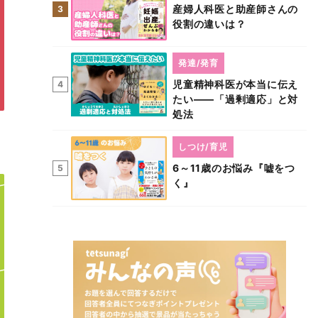
産婦人科医と助産師さんの
3
役割の違いは？
発達/発育
児童精神科医が本当に伝え
4
たい――「過剰適応」と対
処法
しつけ/育児
6～11歳のお悩み『嘘をつ
5
く』