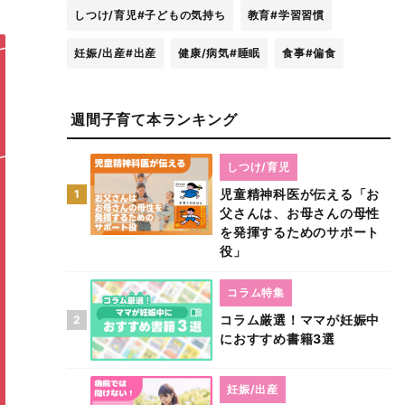
しつけ/育児
#子どもの気持ち
教育
#学習習慣
妊娠/出産
#出産
健康/病気
#睡眠
食事
#偏食
週間子育て本ランキング
しつけ/育児
児童精神科医が伝える「お
1
父さんは、お母さんの母性
を発揮するためのサポート
役」
コラム特集
コラム厳選！ママが妊娠中
2
におすすめ書籍3選
妊娠/出産