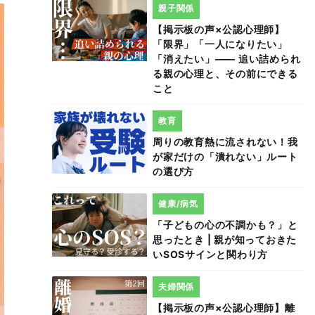
親子関係
【掲示板の声×公認心理師】
「限界」「一人になりたい」
「消えたい」―― 追い詰められ
る親の心理と、その前にできる
こと
教育
周りの教育熱に流されない！我
が家だけの「潰れない」ルート
の選び方
健康/病気
「子どもの心の不調かも？」と
思ったとき | 親が知っておきた
いSOSサインと関わり方
夫婦関係
【掲示板の声×公認心理師】離