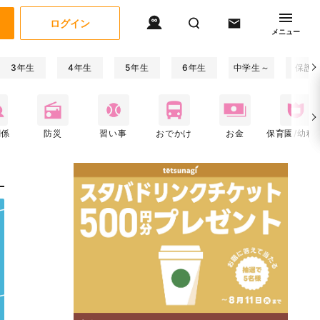
ログイン
メニュー
3年生
4年生
5年生
6年生
中学生～
保護
関係
防災
習い事
おでかけ
お金
保育園/幼稚