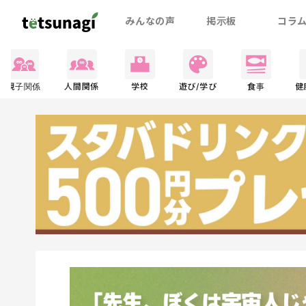
みんなの声
掲示板
コラ
親子関係
人間関係
学校
遊び/学び
食事
健