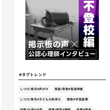
#タグトレンド
しつけ/育児
#声がけ
発達/発育
#発達障害
しつけ/育児
#子どもの気持ち
教育
#学習習慣
妊娠/出産
#出産
健康/病気
#睡眠
食事
#偏食