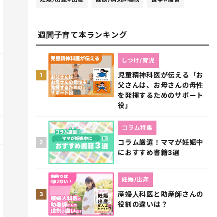
週間子育て本ランキング
しつけ/育児
児童精神科医が伝える「お
1
父さんは、お母さんの母性
を発揮するためのサポート
役」
コラム特集
コラム厳選！ママが妊娠中
2
におすすめ書籍3選
妊娠/出産
産婦人科医と助産師さんの
3
役割の違いは？