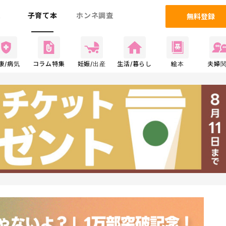
ム
子育て本
ホンネ調査
無料登録
康/病気
コラム特集
妊娠/出産
生活/暮らし
絵本
夫婦