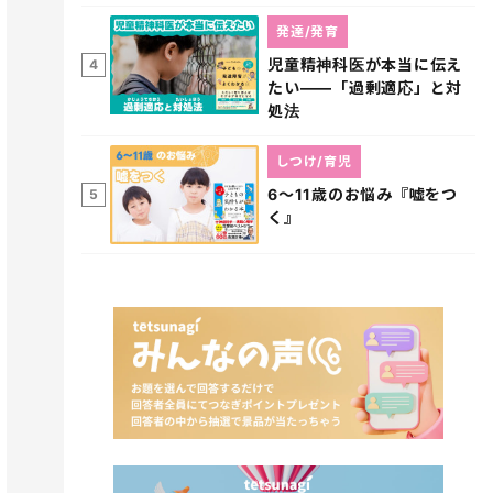
発達/発育
児童精神科医が本当に伝え
4
たい――「過剰適応」と対
処法
しつけ/育児
6～11歳のお悩み『嘘をつ
5
く』