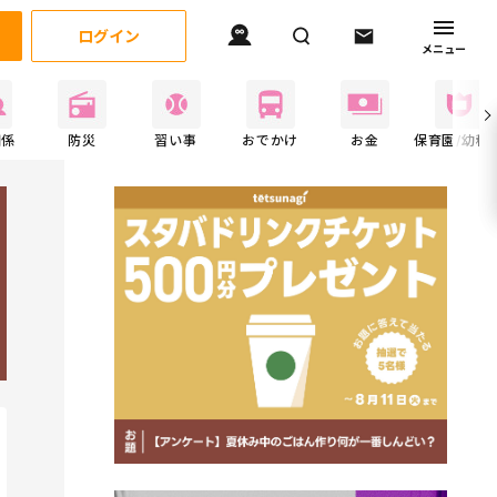
ログイン
メニュー
関係
防災
習い事
おでかけ
お金
保育園/幼稚