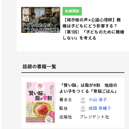
夫婦関係
【掲示板の声×公認心理師】離
婚は子どもにどう影響する？
（第1回）「子どものために離婚
しない」を考える
話題の書籍一覧
「賢い脳」は脂が9割 地頭の
よい子をつくる「育脳ごはん」
著者名
小山 浩子
監修
成田 奈緒子
出版社
プレジデント社