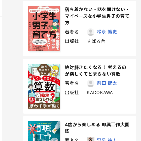
落ち着かない・話を聞けない・
マイペースな小学生男子の育て
方
著者名
松永 暢史
出版社
すばる舎
絶対解きたくなる！ 考えるの
が楽しくてとまらない算数
著者名
前田 健太
出版社
KADOKAWA
4歳から楽しめる 即興工作大図
鑑
著者名
野呂 祐人