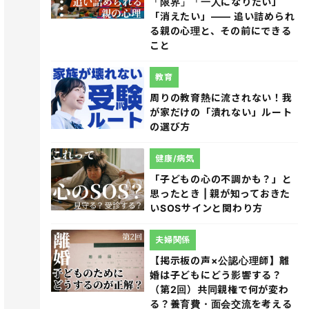
「限界」「一人になりたい」
「消えたい」―― 追い詰められ
る親の心理と、その前にできる
こと
教育
周りの教育熱に流されない！我
が家だけの「潰れない」ルート
の選び方
健康/病気
「子どもの心の不調かも？」と
思ったとき | 親が知っておきた
いSOSサインと関わり方
夫婦関係
【掲示板の声×公認心理師】離
婚は子どもにどう影響する？
（第2回）共同親権で何が変わ
る？養育費・面会交流を考える