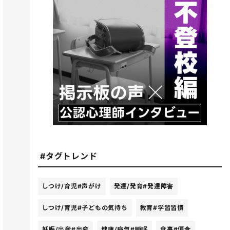
#タグトレンド
しつけ/育児
#声がけ
発達/発育
#発達障害
しつけ/育児
#子どもの気持ち
教育
#学習習慣
妊娠/出産
#出産
健康/病気
#睡眠
食事
#偏食