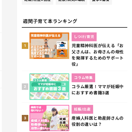
週間子育て本ランキング
しつけ/育児
児童精神科医が伝える「お
1
父さんは、お母さんの母性
を発揮するためのサポート
役」
コラム特集
コラム厳選！ママが妊娠中
2
におすすめ書籍3選
妊娠/出産
産婦人科医と助産師さんの
3
役割の違いは？