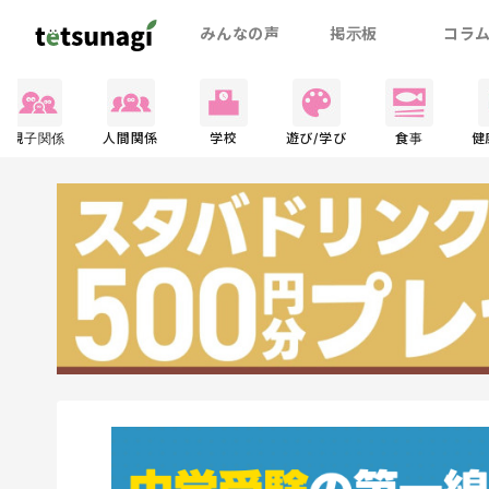
みんなの声
掲示板
コラ
親子関係
人間関係
学校
遊び/学び
食事
健