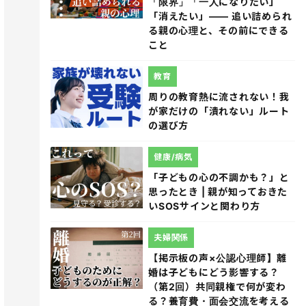
「限界」「一人になりたい」
「消えたい」―― 追い詰められ
る親の心理と、その前にできる
こと
教育
周りの教育熱に流されない！我
が家だけの「潰れない」ルート
の選び方
健康/病気
「子どもの心の不調かも？」と
思ったとき | 親が知っておきた
いSOSサインと関わり方
夫婦関係
【掲示板の声×公認心理師】離
婚は子どもにどう影響する？
（第2回）共同親権で何が変わ
る？養育費・面会交流を考える