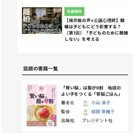
夫婦関係
【掲示板の声×公認心理師】離
婚は子どもにどう影響する？
（第1回）「子どものために離婚
しない」を考える
話題の書籍一覧
「賢い脳」は脂が9割 地頭の
よい子をつくる「育脳ごはん」
著者名
小山 浩子
監修
成田 奈緒子
出版社
プレジデント社