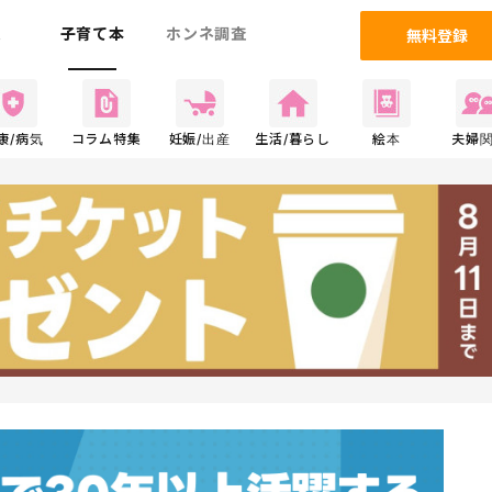
ム
子育て本
ホンネ調査
無料登録
康/病気
コラム特集
妊娠/出産
生活/暮らし
絵本
夫婦