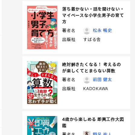
落ち着かない・話を聞けない・
マイペースな小学生男子の育て
方
著者名
松永 暢史
出版社
すばる舎
絶対解きたくなる！ 考えるの
が楽しくてとまらない算数
著者名
前田 健太
出版社
KADOKAWA
4歳から楽しめる 即興工作大図
鑑
著者名
野呂 祐人