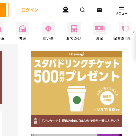
ログイン
メニュー
関係
防災
習い事
おでかけ
お金
保育園/幼稚