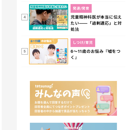
発達/発育
児童精神科医が本当に伝え
4
たい――「過剰適応」と対
処法
しつけ/育児
6～11歳のお悩み『嘘をつ
5
く』