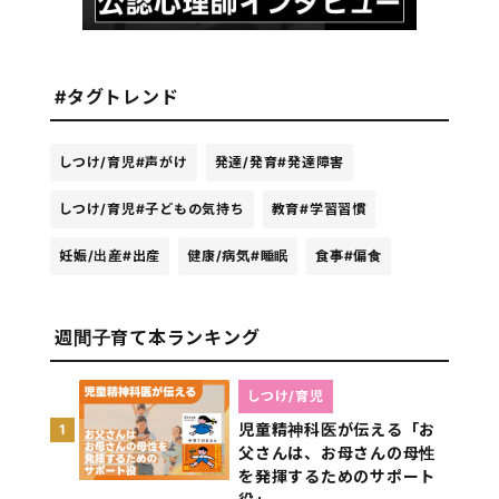
#タグトレンド
しつけ/育児
#声がけ
発達/発育
#発達障害
しつけ/育児
#子どもの気持ち
教育
#学習習慣
妊娠/出産
#出産
健康/病気
#睡眠
食事
#偏食
週間子育て本ランキング
しつけ/育児
児童精神科医が伝える「お
1
父さんは、お母さんの母性
を発揮するためのサポート