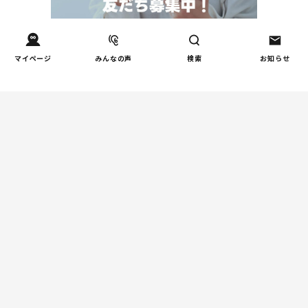
Tweets by tetsunagi_pj
マイページ
みんなの声
検索
お知らせ
あなたにおすすめのコラム
親子関係
【掲示板の声×公認心理師】
「限界」「一人になりたい」
「消えたい」―― 追い詰められ
る親の心理と、その前にできる
こと
教育
周りの教育熱に流されない！我
が家だけの「潰れない」ルート
の選び方