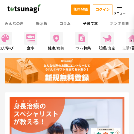
無料登録
ログイン
メニュー
みんなの声
掲示板
コラム
子育て本
ホンネ調査
遊び/学び
食事
健康/病気
コラム特集
妊娠/出産
生活/