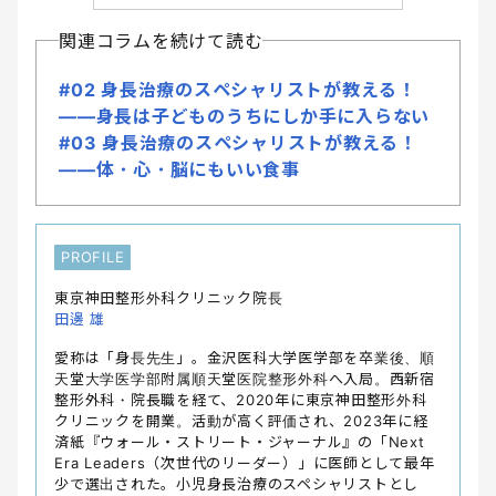
関連コラムを続けて読む
#02 身長治療のスペシャリストが教える！
――身長は子どものうちにしか手に入らない
#03 身長治療のスペシャリストが教える！
――体・心・脳にもいい食事
PROFILE
東京神田整形外科クリニック院長
田邊 雄
愛称は「身長先生」。金沢医科大学医学部を卒業後、順
天堂大学医学部附属順天堂医院整形外科へ入局。西新宿
整形外科・院長職を経て、2020年に東京神田整形外科
クリニックを開業。活動が高く評価され、2023年に経
済紙『ウォール・ストリート・ジャーナル』の「Next
Era Leaders（次世代のリーダー）」に医師として最年
少で選出された。小児身長治療のスペシャリストとし