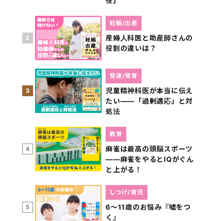
役」
妊娠/出産
産婦人科医と助産師さんの
2
役割の違いは？
発達/発育
児童精神科医が本当に伝え
3
たい――「過剰適応」と対
処法
教育
麻雀は最高の頭脳スポーツ
4
――麻雀をやるとIQがぐん
と上がる！
しつけ/育児
6～11歳のお悩み『嘘をつ
5
く』