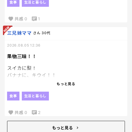
気がして、なんか太らない自信があったんだよね。
食事
生活と暮らし
笑
共感
0
1
夜食のために、いろんな種類の裂けるチーズ買っと
こ！笑
三兄妹ママ
さん
30代
2026.08.05 12:36
果物三昧！！
スイカに梨！
バナナに、キウイ！！
スーパーで果物が安くて鬼買い！！！
もっと見る
果物最高☺️☺️
食事
生活と暮らし
スイカ大好きな私と息子はスイカの水分でお腹タプ
タプ。笑
共感
0
2
果物がこんなにたんまり食べれるって幸せだねぇ
もっと見る