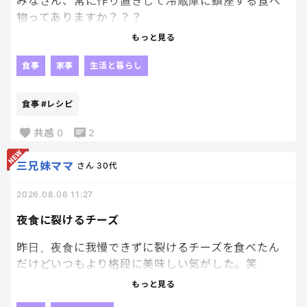
みなさん、常に作り置きして冷蔵庫に鎮座する食べ
物ってありますか？？？
もっと見る
朝ごはんや昼ごはんで、さくっと食べれる様に作り置
きしたいと思いつつも
食事
家事
生活と暮らし
何を作り置きしといたらいいのか分からず。笑
食事
#レシピ
特に、子供たちが好むものが冷蔵庫にあると助かる
んだけど、、、、
共感
0
2
何がいいのか、、。
三兄妹ママ
さん
30代
SNSで見る作り置きレシピって結構キラキラしてる
2026.08.06 11:27
ものが多い気がして。笑
普通の私には向いてないなーって思っちゃうからな
夜食に裂けるチーズ
かなか採用できず。笑
昨日、夜食に我慢できずに裂けるチーズを食べたん
だけどいつもより格段に美味しい気がした。笑
もっと見る
ほんまでっかで、夜食にはチーズって見たことあった