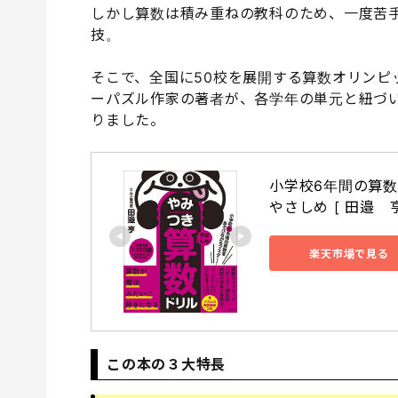
しかし算数は積み重ねの教科のため、一度苦
技。
そこで、全国に50校を展開する算数オリンピ
ーパズル作家の著者が、各学年の単元と紐づ
りました。
小学校6年間の算数
やさしめ [ 田邉　亨
楽天市場で見る
この本の３大特長