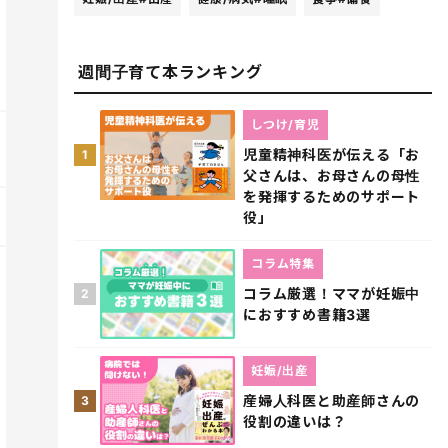
週間子育て本ランキング
しつけ/育児
児童精神科医が伝える「お
1
父さんは、お母さんの母性
を発揮するためのサポート
役」
コラム特集
コラム厳選！ママが妊娠中
2
におすすめ書籍3選
妊娠/出産
産婦人科医と助産師さんの
3
役割の違いは？