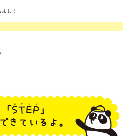
もよし！
き。