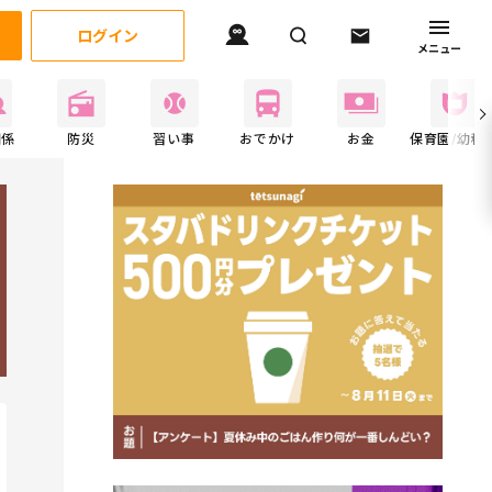
ログイン
メニュー
関係
防災
習い事
おでかけ
お金
保育園/幼稚