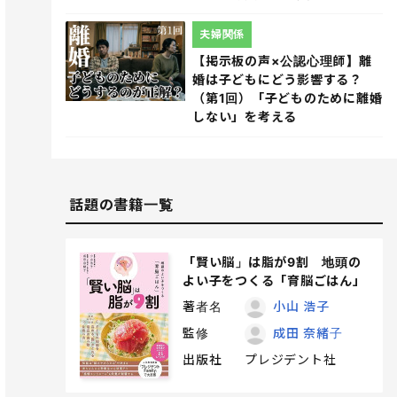
夫婦関係
【掲示板の声×公認心理師】離
婚は子どもにどう影響する？
（第1回）「子どものために離婚
しない」を考える
話題の書籍一覧
「賢い脳」は脂が9割 地頭の
よい子をつくる「育脳ごはん」
著者名
小山 浩子
監修
成田 奈緒子
出版社
プレジデント社