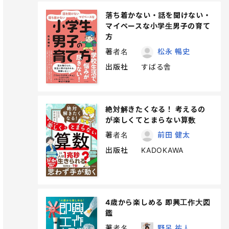
落ち着かない・話を聞けない・
マイペースな小学生男子の育て
方
著者名
松永 暢史
出版社
すばる舎
絶対解きたくなる！ 考えるの
が楽しくてとまらない算数
著者名
前田 健太
出版社
KADOKAWA
4歳から楽しめる 即興工作大図
鑑
著者名
野呂 祐人