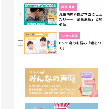
発達/発育
児童精神科医が本当に伝え
4
たい――「過剰適応」と対
処法
しつけ/育児
6～11歳のお悩み『嘘をつ
5
く』