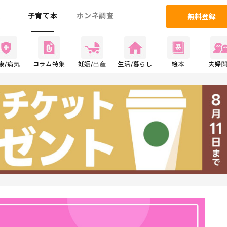
ム
子育て本
ホンネ調査
無料登録
康/病気
コラム特集
妊娠/出産
生活/暮らし
絵本
夫婦