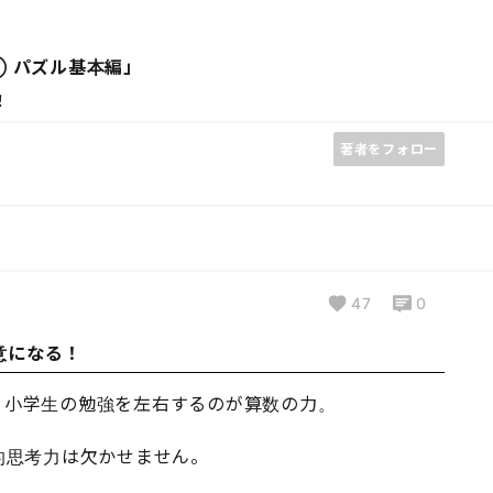
 パズル基本編」
！
著者をフォロー
47
0
意になる！
、小学生の勉強を左右するのが算数の力。
的思考力は欠かせません。