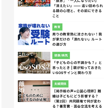
「限界」「一人になりたい」
「消えたい」―― 追い詰められ
る親の心理と、その前にできる
こと
教育
周りの教育熱に流されない！我
が家だけの「潰れない」ルート
の選び方
健康/病気
「子どもの心の不調かも？」と
思ったとき | 親が知っておきた
いSOSサインと関わり方
夫婦関係
【掲示板の声×公認心理師】離
婚は子どもにどう影響する？
（第2回）共同親権で何が変わ
る？養育費・面会交流を考える