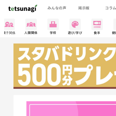
みんなの声
掲示板
コラ
親子関係
人間関係
学校
遊び/学び
食事
健