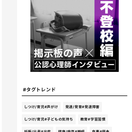
#タグトレンド
しつけ/育児
#声がけ
発達/発育
#発達障害
しつけ/育児
#子どもの気持ち
教育
#学習習慣
妊娠/出産
#出産
健康/病気
#睡眠
食事
#偏食