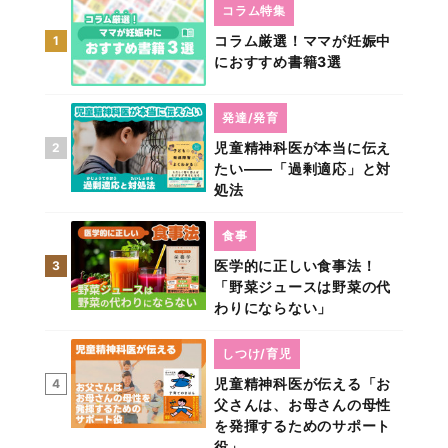
コラム特集
コラム厳選！ママが妊娠中
1
におすすめ書籍3選
発達/発育
児童精神科医が本当に伝え
2
たい――「過剰適応」と対
処法
食事
医学的に正しい食事法！
3
「野菜ジュースは野菜の代
わりにならない」
しつけ/育児
児童精神科医が伝える「お
4
父さんは、お母さんの母性
を発揮するためのサポート
役」