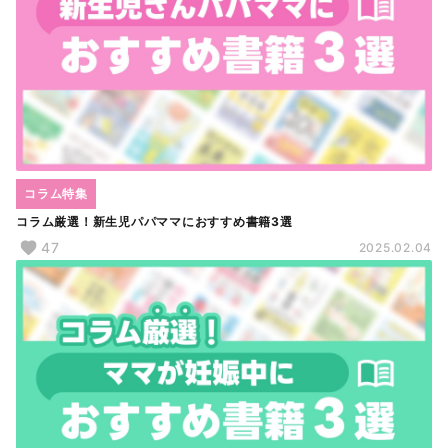
コラム特集
コラム厳選！新生児パパママにおすすめ書籍3選
47
2025.02.04