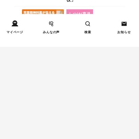
しつけ/育児
児童精神科医が伝える「上
5
の子」に「一人っ子」の気
マイページ
みんなの声
検索
お知らせ
分を