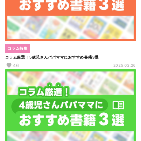
コラム特集
コラム厳選！5歳児さんパパママにおすすめ書籍3選
46
2025.02.26