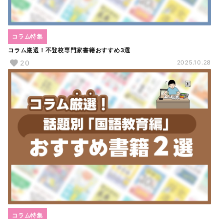
コラム特集
コラム厳選！不登校専門家書籍おすすめ3選
20
2025.10.28
コラム特集