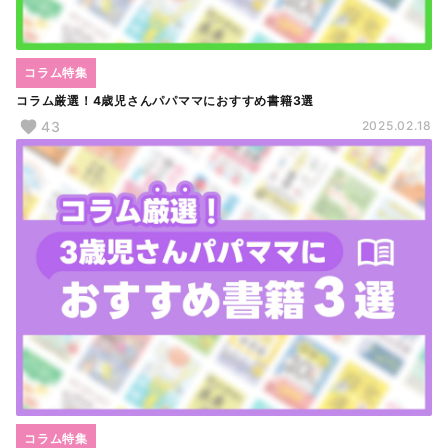
コラム特集
コラム厳選！4歳児さんパパママにおすすめ書籍3選
43
2025.02.18
コラム特集