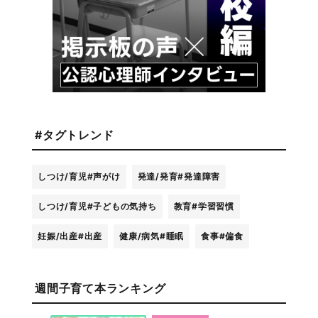
#タグトレンド
しつけ/育児
#声がけ
発達/発育
#発達障害
しつけ/育児
#子どもの気持ち
教育
#学習習慣
妊娠/出産
#出産
健康/病気
#睡眠
食事
#偏食
週間子育て本ランキング