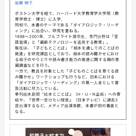
加藤 映子
ボストン大学を経て、ハーバード大学教育学大学院（教
育学修士・博士）に入学。
同校で、本書のテーマである「ダイアロジック・リーデ
ィング」に出合い、研究を重ねる。
1998～2001年、フルブライト奨学生。専門分野は「言
語習得」と「最新テクノロジーを活用する教育」。
現在は、「子どもとことば」「絵本を通してのことばの
発達」を研究課題としており、絵本の読み聞かせにおけ
る母子のやりとりや読み書き能力の発達に関する親の意
識調査などを行う。
一方で、教員を対象とした「子どものことばを育てる読
み聞かせ」ワークショップも行うなど、日本における
「ダイアロジック・リーディング」の第一人者として普
及活動に尽力している。
季刊絵本新聞『絵本とことば』（H・U・N企画）への寄
稿や、『世界一受けたい授業』（日本テレビ）に過去3
度出演するなど、メディア出演多数。本書が初の著書と
なる。