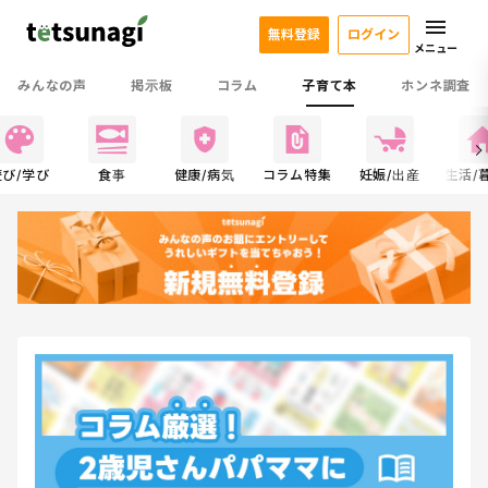
無料登録
ログイン
メニュー
みんなの声
掲示板
コラム
子育て本
ホンネ調査
遊び/学び
食事
健康/病気
コラム特集
妊娠/出産
生活/