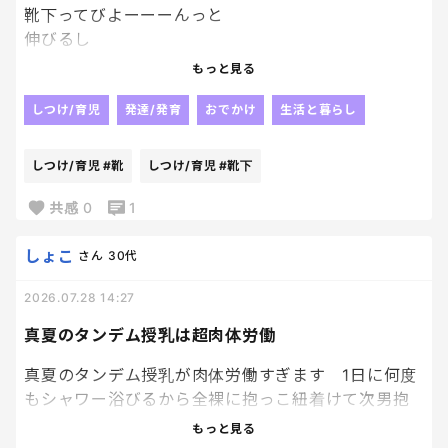
靴下ってびよーーーんっと
伸びるし
履かせるとき
もっと見る
伸ばして履かせるから
気づきにくいんだけど、
しつけ/育児
発達/発育
おでかけ
生活と暮らし
末子が履いている靴下の
かかとの位置が
しつけ/育児
#靴
しつけ/育児
#靴下
どう見てもおかしい。笑笑
末子お気に入りの靴下だったから
共感
0
1
当たり前ように
考えもせず
しょこ
さん
30代
毎日履かせてきてたけど
2026.07.28 14:27
足のサイズも大きくなってるに
決まってるーーーー笑
真夏のタンデム授乳は超肉体労働
今日でさよならだねぇ🥹
たっぷり汚せ！！笑
真夏のタンデム授乳が肉体労働すぎます 1日に何度
もシャワー浴びるから全裸に抱っこ紐着けて次男抱
いてその上からバスローブ一枚羽織って 次男は飲み
もっと見る
っぷりが凄くてまだ足りないよーと飲んでる口の中に