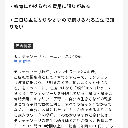
・教育にかけられる費用に限りがある
・三日坊主になりやすいので続けられる方法で知
りたい
著者情報
モンテッソーリ・ホームレッスン代表。
菅原 陵子
モンテッソーリ教師、カウンセラーで2児の母。
出版社の編集者として子育てをする中で、モンテッソー
リ教育に出合う。「知ることで、育児はぐっと楽にな
る」をモットーに、理屈ではなく「親が365日おうちで
使える」モンテッソーリを提唱している。講演・講座は
常時満席。キャリア・子育て、自分の生き方などの転換
期となる子育て世代に対し、すべての悩みを不安からで
なく、「自分が本当にしたいこと」からできるようにな
る講座やワークを提唱。そのわかりやすさと変化には、
モンテッソーリの先生も通うほど定評がある。趣味は学
ぶこと（年間200時間以上）、読書（年間1000冊）、も