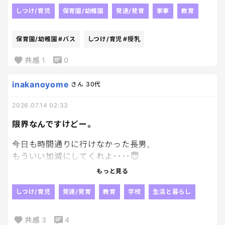
手を突っ込んで乳頭を突いて催促 同時に長男は乳
しつけ/育児
保育園/幼稚園
発達/発育
家事
教育
搾りみたいに次男の授乳を手伝う形で横からおっぱ
いをプルプル 優しいねーと思いながらも次男のヨ
保育園/幼稚園
#バス
しつけ/育児
#授乳
ダレでおっぱいヌルヌル 次男の授乳終わったら今
度は長男が鷲掴みしてプルンプルンさせて遊びま
共感
1
0
す すっごい刺激だけど全部受け入れてクッタクタに
なってぶっ倒れてます 喝を下さい！
inakanoyome
さん
30代
2026.07.14 02:33
限界なんですけどー。
今日も時間通りに行けなかった長男。
もういい加減にしてくれよ････😇
時間には間に合ってるのに、
もっと見る
集合場所に行かないってなによ。
集団登校が嫌なら嫌で良いって
しつけ/育児
発達/発育
教育
学校
生活と暮らし
言ってんのに
行くって言ってたのは君よね？？？
共感
3
4