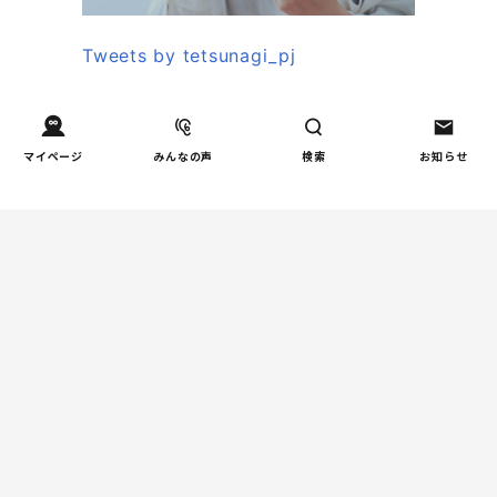
Tweets by tetsunagi_pj
あなたにおすすめのコラム
マイページ
みんなの声
検索
お知らせ
親子関係
【掲示板の声×公認心理師】
「限界」「一人になりたい」
「消えたい」―― 追い詰められ
る親の心理と、その前にできる
こと
教育
周りの教育熱に流されない！我
が家だけの「潰れない」ルート
の選び方