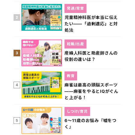
発達/発育
児童精神科医が本当に伝え
2
たい――「過剰適応」と対
処法
妊娠/出産
産婦人科医と助産師さんの
3
役割の違いは？
教育
麻雀は最高の頭脳スポーツ
4
――麻雀をやるとIQがぐん
と上がる！
しつけ/育児
6～11歳のお悩み『嘘をつ
5
く』