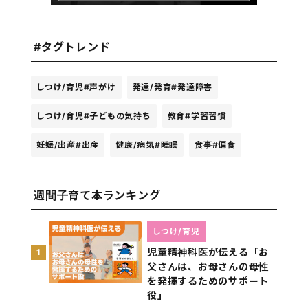
#タグトレンド
しつけ/育児
#声がけ
発達/発育
#発達障害
しつけ/育児
#子どもの気持ち
教育
#学習習慣
妊娠/出産
#出産
健康/病気
#睡眠
食事
#偏食
週間子育て本ランキング
しつけ/育児
児童精神科医が伝える「お
1
父さんは、お母さんの母性
を発揮するためのサポート
役」