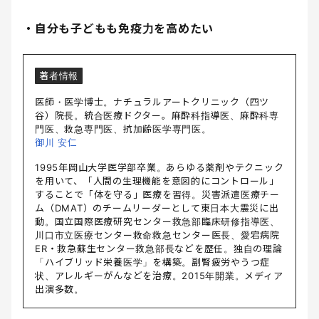
・自分も子どもも免疫力を高めたい
著者情報
医師・医学博士。ナチュラルアートクリニック（四ツ
谷）院長。統合医療ドクター。麻酔科指導医、麻酔科専
門医、救急専門医、抗加齢医学専門医。
御川 安仁
1995年岡山大学医学部卒業。あらゆる薬剤やテクニック
を用いて、「人間の生理機能を意図的にコントロール」
することで「体を守る」医療を習得。災害派遣医療チー
ム（DMAT）のチームリーダーとして東日本大震災に出
動。国立国際医療研究センター救急部臨床研修指導医、
川口市立医療センター救命救急センター医長、愛宕病院
ER・救急蘇生センター救急部長などを歴任。独自の理論
「ハイブリッド栄養医学」を構築。副腎疲労やうつ症
状、アレルギーがんなどを治療。2015年開業。メディア
出演多数。