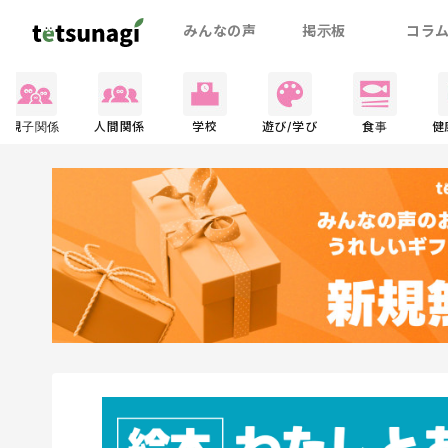
みんなの声
掲示板
コラ
親子関係
人間関係
学校
遊び/学び
食事
健