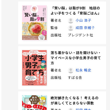
「賢い脳」は脂が9割 地頭の
よい子をつくる「育脳ごはん」
著者名
小山 浩子
監修
成田 奈緒子
出版社
プレジデント社
落ち着かない・話を聞けない・
マイペースな小学生男子の育て
方
著者名
松永 暢史
出版社
すばる舎
絶対解きたくなる！ 考えるの
が楽しくてとまらない算数