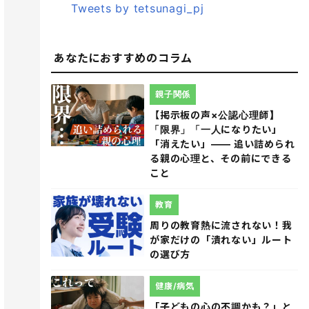
Tweets by tetsunagi_pj
あなたにおすすめのコラム
親子関係
【掲示板の声×公認心理師】
「限界」「一人になりたい」
「消えたい」―― 追い詰められ
る親の心理と、その前にできる
こと
教育
周りの教育熱に流されない！我
が家だけの「潰れない」ルート
の選び方
健康/病気
「子どもの心の不調かも？」と