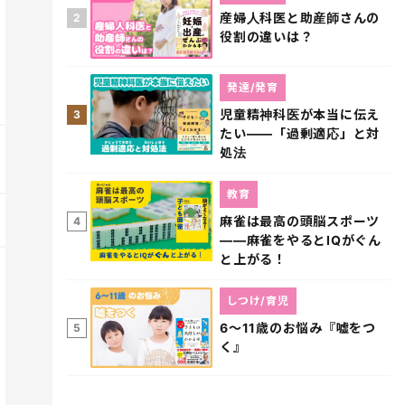
産婦人科医と助産師さんの
2
役割の違いは？
発達/発育
児童精神科医が本当に伝え
3
たい――「過剰適応」と対
処法
教育
麻雀は最高の頭脳スポーツ
4
――麻雀をやるとIQがぐん
と上がる！
しつけ/育児
6～11歳のお悩み『嘘をつ
5
く』