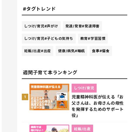
#タグトレンド
しつけ/育児
#声がけ
発達/発育
#発達障害
しつけ/育児
#子どもの気持ち
教育
#学習習慣
妊娠/出産
#出産
健康/病気
#睡眠
食事
#偏食
週間子育て本ランキング
しつけ/育児
児童精神科医が伝える「お
1
父さんは、お母さんの母性
を発揮するためのサポート
役」
妊娠/出産