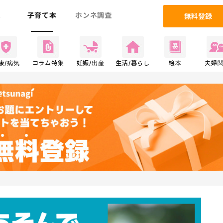
ム
子育て本
ホンネ調査
無料登録
康/病気
コラム特集
妊娠/出産
生活/暮らし
絵本
夫婦