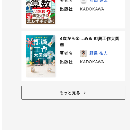
著者名
前田 健太
出版社
KADOKAWA
4歳から楽しめる 即興工作大図
鑑
著者名
野呂 祐人
出版社
KADOKAWA
もっと見る