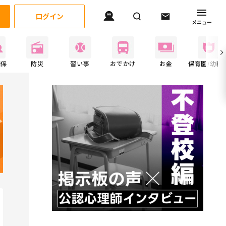
ログイン
メニュー
関係
防災
習い事
おでかけ
お金
保育園/幼稚