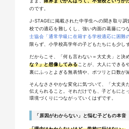
まま、
限界までがんばって、不登校というか
のです。
J-STAGEに掲載された中学生への聞き取り
校での適応を難しくし、強い内面の葛藤につ
士協会「通常学級に在籍する学校適応に困難
限らず、小学校高学年の子どもたちにも少し
だからこそ、「何も言わない＝大丈夫」と決
な？」と想像してみる
ことが、大人にできる
裏にふっとよぎる無表情や、ポツリと口数が
そんなささやかな変化に気づいて、「大丈夫
伝えられること。それだけでも、子どもにと
環境づくりにつながっていくはずです。
「原因がわからない」と悩む子どもの本音
「理由はわからないけど、学校に行けない」