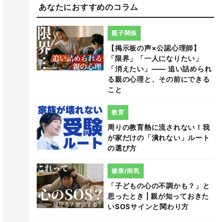
あなたにおすすめのコラム
親子関係
【掲示板の声×公認心理師】
「限界」「一人になりたい」
「消えたい」―― 追い詰められ
る親の心理と、その前にできる
こと
教育
周りの教育熱に流されない！我
が家だけの「潰れない」ルート
の選び方
健康/病気
「子どもの心の不調かも？」と
思ったとき | 親が知っておきた
いSOSサインと関わり方