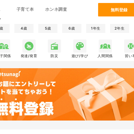
ム
子育て本
ホンネ調査
無料登録
歳
4歳
5歳
6歳
1年生
2年生
子関係
発達/発育
防災
遊び/学び
人間関係
習い