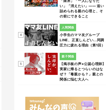
「限界」「一人になりた
い」「消えたい」―― 追い
詰められる親の心理と、そ
の前にできること
人間関係
小学生のママ友グループ
4
LINE、正直しんどい...同調
圧力に疲れる理由（第1回）
親子関係
【掲示板の声×公認心理師】
5
実家に帰るとつらいのはな
ぜ？「毒親かも？」親との
関係に悩む大人へ