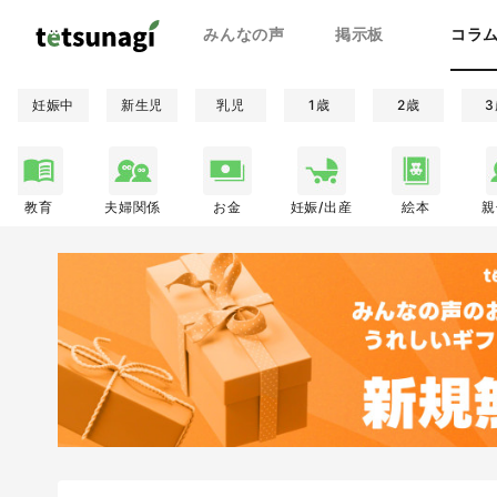
みんなの声
掲示板
コラ
妊娠中
新生児
乳児
1歳
2歳
3
教育
夫婦関係
お金
妊娠/出産
絵本
親