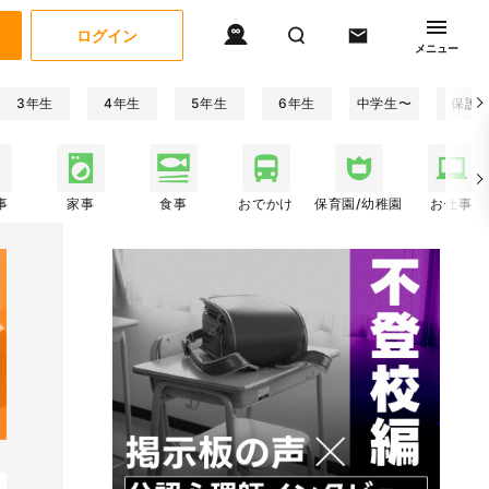
ログイン
メニュー
3年生
4年生
5年生
6年生
中学生〜
保護
事
家事
食事
おでかけ
保育園/幼稚園
お仕事