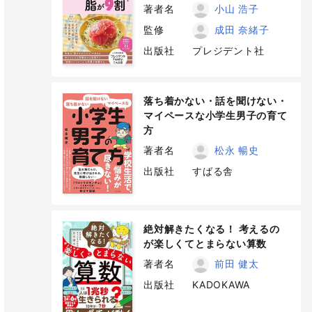
著者名
小山 浩子
監修
成田 奈緒子
出版社
プレジデント社
落ち着かない・話を聞けない・
マイペースな小学生男子の育て
方
著者名
松永 暢史
出版社
すばる舎
絶対解きたくなる！ 考えるの
が楽しくてとまらない算数
著者名
前田 健太
出版社
KADOKAWA