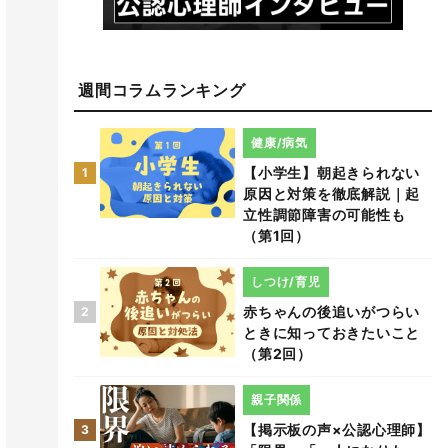
週間コラムランキング
健康/病気
【小学生】朝起きられない
1
原因と対策を徹底解説｜起
立性調節障害の可能性も
（第1回）
しつけ/育児
赤ちゃんの後追いがつらい
2
ときに知っておきたいこと
（第2回）
親子関係
【掲示板の声×公認心理師】
3