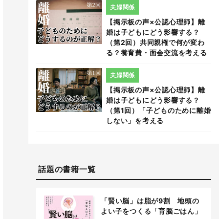
夫婦関係
【掲示板の声×公認心理師】離
婚は子どもにどう影響する？
（第2回）共同親権で何が変わ
る？養育費・面会交流を考える
夫婦関係
【掲示板の声×公認心理師】離
婚は子どもにどう影響する？
（第1回）「子どものために離婚
しない」を考える
話題の書籍一覧
「賢い脳」は脂が9割 地頭の
よい子をつくる「育脳ごはん」