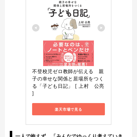
不登校児ゼロ教師が伝える　親
子の幸せな関係と居場所をつく
る「子ども日記」 [ 上村　公亮 
]
楽天市場で見る
一人で抱えず、「みんなでゆっくり考えていき