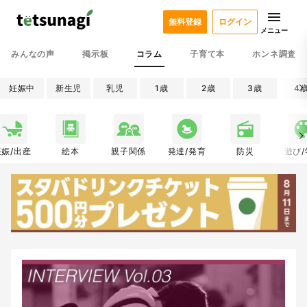
無料登録
ログイン
メニュー
みんなの声
掲示板
コラム
子育て本
ホンネ調査
妊娠中
新生児
乳児
1歳
2歳
3歳
4
妊娠/出産
絵本
親子関係
発達/発育
防災
遊び