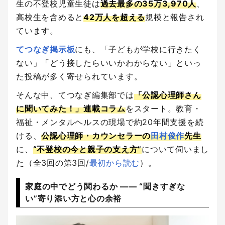
生の不登校児童生徒は
過去最多の35万3,970人
、
高校生を含めると
42万人を超える
規模と報告され
ています。
てつなぎ掲示板
にも、「子どもが学校に行きたく
ない」「どう接したらいいかわからない」といっ
た投稿が多く寄せられています。
そんな中、てつなぎ編集部では
「公認心理師さん
に聞いてみた！」連載コラム
をスタート。教育・
福祉・メンタルヘルスの現場で約20年間支援を続
ける、
公認心理師・カウンセラーの
田村俊作
先生
に、
“不登校の今と親子の支え方”
について伺いまし
た（全3回の第3回/
最初から読む
）。
家庭の中でどう関わるか ―― “聞きすぎな
い”寄り添い方と心の余裕