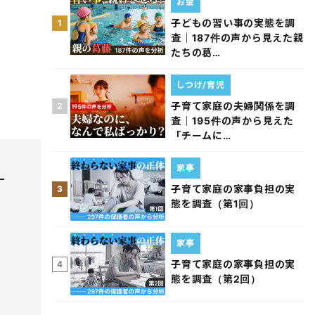
お金
子どもの習い事の実態を調
1
査｜187件の声から見えた親
たちの葛…
しつけ/育児
子育て家庭の夫婦関係を調
2
査｜195件の声から見えた
「チームに…
家事
子育て家庭の家事負担の実
3
態を調査（第1回）
家事
子育て家庭の家事負担の実
4
態を調査（第2回）