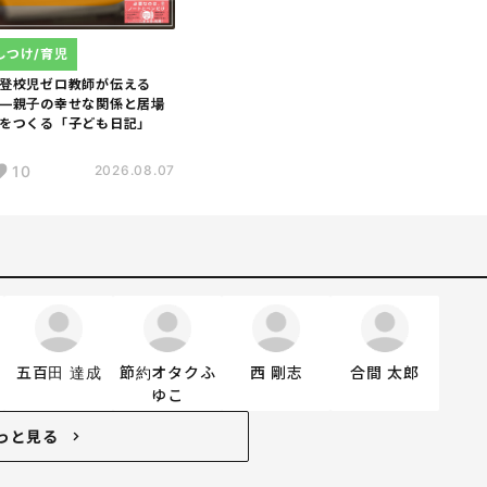
しつけ/育児
登校児ゼロ教師が伝える
―親子の幸せな関係と居場
をつくる「子ども日記」
10
2026.08.07
五百田 達成
節約オタクふ
西 剛志
合間 太郎
ゆこ
っと見る