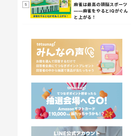
麻雀は最高の頭脳スポーツ
5
――麻雀をやるとIQがぐん
と上がる！