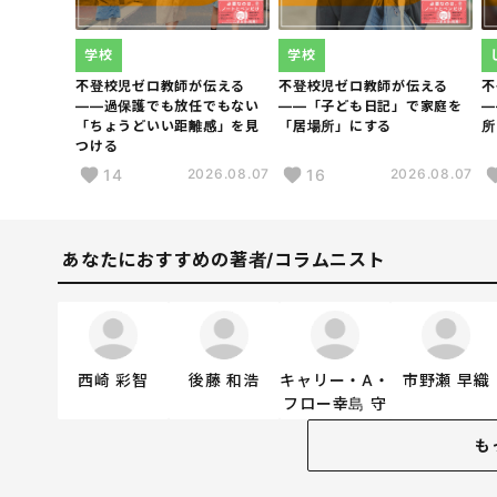
学校
学校
不登校児ゼロ教師が伝える
不登校児ゼロ教師が伝える
不
――過保護でも放任でもない
――「子ども日記」で家庭を
―
「ちょうどいい距離感」を見
「居場所」にする
所
つける
14
16
2026.08.07
2026.08.07
あなたにおすすめの著者/コラムニスト
西崎 彩智
後藤 和浩
キャリー・A・
市野瀬 早織
フロー幸島 守
も