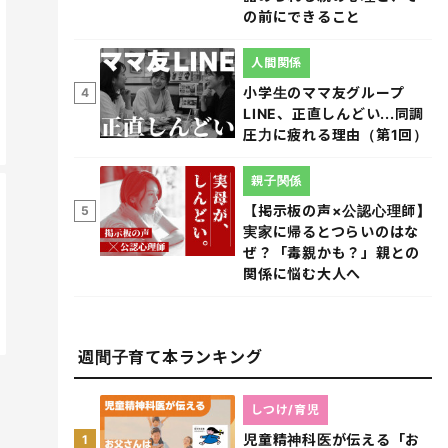
の前にできること
人間関係
小学生のママ友グループ
4
LINE、正直しんどい...同調
圧力に疲れる理由（第1回）
親子関係
【掲示板の声×公認心理師】
5
実家に帰るとつらいのはな
ぜ？「毒親かも？」親との
関係に悩む大人へ
週間子育て本ランキング
しつけ/育児
児童精神科医が伝える「お
1