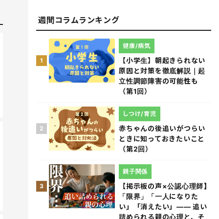
週間コラムランキング
健康/病気
【小学生】朝起きられない
1
原因と対策を徹底解説｜起
立性調節障害の可能性も
（第1回）
しつけ/育児
赤ちゃんの後追いがつらい
2
ときに知っておきたいこと
（第2回）
親子関係
【掲示板の声×公認心理師】
3
「限界」「一人になりた
い」「消えたい」―― 追い
詰められる親の心理と、そ