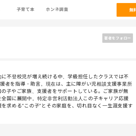
ム
子育て本
ホンネ調査
無
著者をフォロー
的に不登校児が増え続ける中、学級担任したクラスでは不
、支援者を指導・助言。現在は、主に障がい児相談支援事業所
凹の子やご家族、支援者をサポートしている。ご家族が無
を全国に展開中。特定非営利活動法人この子キャリア応援
を求める“この子”とその家庭を、切れ目なく一生涯支援す