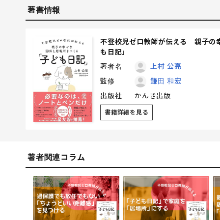
著書情報
不登校児ゼロ教師が伝える 親子の
も日記」
著者名
上村 公亮
監修
鎌田 和宏
出版社
かんき出版
書籍詳細を見る
著者関連コラム