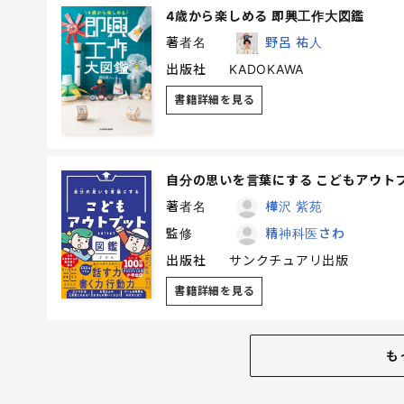
4歳から楽しめる 即興工作大図鑑
著者名
野呂 祐人
出版社
KADOKAWA
書籍詳細を見る
自分の思いを言葉にする こどもアウト
著者名
樺沢 紫苑
監修
精神科医さわ
出版社
サンクチュアリ出版
書籍詳細を見る
も