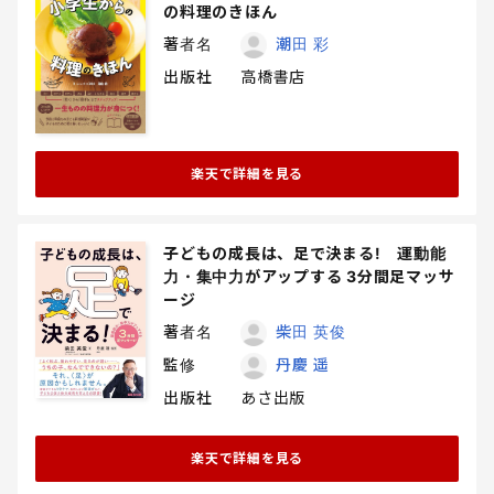
の料理のきほん
著者名
潮田 彩
出版社
高橋書店
楽天で詳細を見る
子どもの成長は、足で決まる! 運動能
力・集中力がアップする 3分間足マッサ
ージ
著者名
柴田 英俊
監修
丹慶 遥
出版社
あさ出版
楽天で詳細を見る