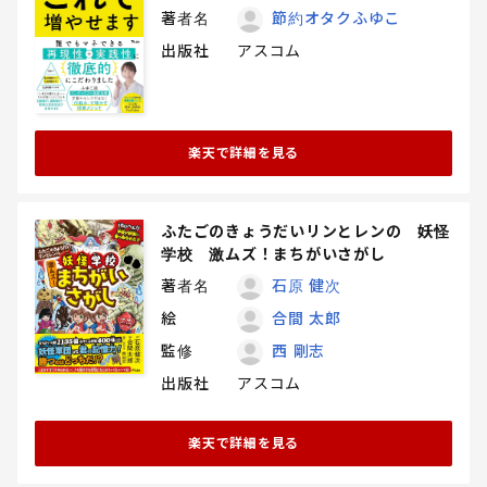
著者名
節約オタクふゆこ
出版社
アスコム
楽天で詳細を見る
ふたごのきょうだいリンとレンの 妖怪
学校 激ムズ！まちがいさがし
著者名
石原 健次
絵
合間 太郎
監修
西 剛志
出版社
アスコム
楽天で詳細を見る