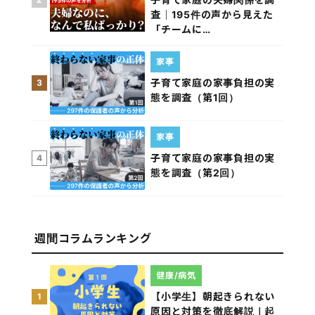
査｜195件の声から見えた
「チームに…
家事
子育て家庭の家事負担の実
3
態を調査（第1回）
家事
子育て家庭の家事負担の実
4
態を調査（第2回）
週間コラムランキング
健康/病気
【小学生】朝起きられない
1
原因と対策を徹底解説｜起