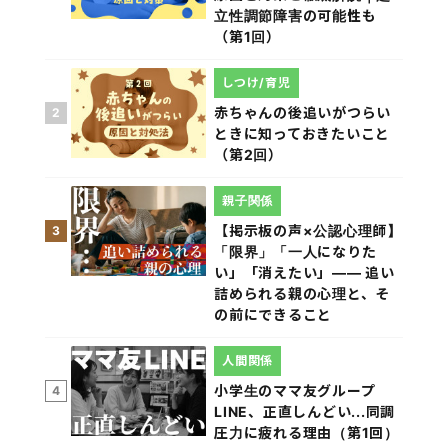
立性調節障害の可能性も
（第1回）
しつけ/育児
赤ちゃんの後追いがつらい
2
ときに知っておきたいこと
（第2回）
親子関係
【掲示板の声×公認心理師】
3
「限界」「一人になりた
い」「消えたい」―― 追い
詰められる親の心理と、そ
の前にできること
人間関係
小学生のママ友グループ
4
LINE、正直しんどい...同調
圧力に疲れる理由（第1回）