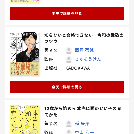
楽天で詳細を見る
知らないと合格できない 令和の受験の
フツウ
著者名
西岡 壱誠
監修
じゅそうけん
出版社
KADOKAWA
楽天で詳細を見る
12歳から始める 本当に頭のいい子の育
てかた
著者名
孫 辰洋
監修
中山 芳一