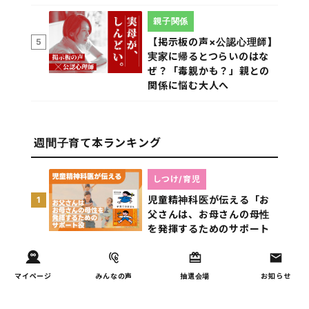
親子関係
【掲示板の声×公認心理師】
5
実家に帰るとつらいのはな
ぜ？「毒親かも？」親との
関係に悩む大人へ
週間子育て本ランキング
しつけ/育児
児童精神科医が伝える「お
1
父さんは、お母さんの母性
を発揮するためのサポート
役」
発達/発育
マイページ
みんなの声
抽選会場
お知らせ
児童精神科医が本当に伝え
2