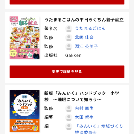
うたまるごはんの平日らくちん親子献立
著者名
うたまるごはん
監修
北嶋 佳奈
監修
淵江 公美子
出版社
Gakken
楽天で詳細を見る
新版「みんいく」ハンドブック 小学
校 ～睡眠について知ろう～
監修
内村 直尚
編著
木田 哲生
編
「みんいく」地域づくり
推進委員会