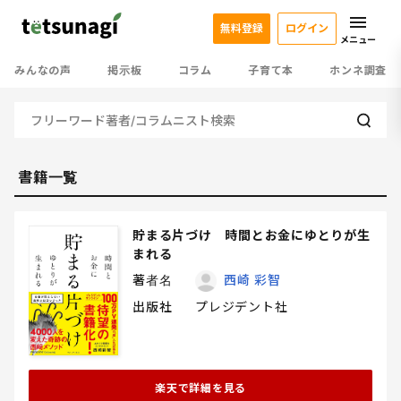
無料登録
ログイン
メニュー
みんなの声
掲示板
コラム
子育て本
ホンネ調査
書籍一覧
貯まる片づけ 時間とお金にゆとりが生
まれる
著者名
西崎 彩智
出版社
プレジデント社
楽天で詳細を見る