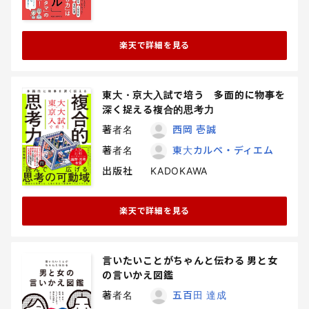
楽天で詳細を見る
東大・京大入試で培う 多面的に物事を
深く捉える複合的思考力
著者名
西岡 壱誠
著者名
東大カルペ・ディエム
出版社
KADOKAWA
楽天で詳細を見る
言いたいことがちゃんと伝わる 男と女
の言いかえ図鑑
著者名
五百田 達成