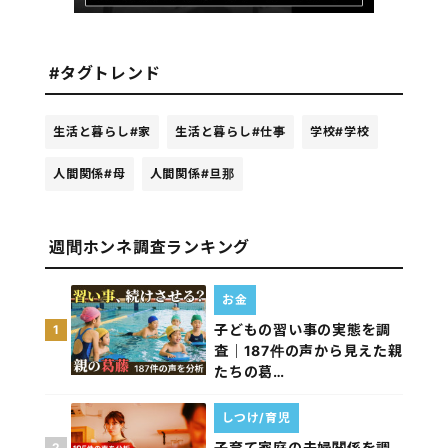
#タグトレンド
生活と暮らし
#家
生活と暮らし
#仕事
学校
#学校
人間関係
#母
人間関係
#旦那
週間ホンネ調査ランキング
お金
子どもの習い事の実態を調
1
査｜187件の声から見えた親
たちの葛…
しつけ/育児
子育て家庭の夫婦関係を調
2