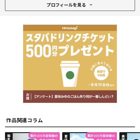
プロフィール
プロフィールを見る
1956年、長野県生まれ、栃木県育ち。1983年奈良女子大
学理学部物理学科卒。人工知能研究の立場から、脳を機能
分析してきたシステムエンジニア。脳のとっさの動きを把
握することで、人の気分を読み解くスペシャリスト（感性
アナリスト）である。コンピュータメーカーにてAI開発に
携わり、男女の感性の違いや、ことばの発音が脳にもたら
す効果に気づき、コミュニケーション・サイエンスの新領
域を拓く。2003年、株式会社感牲リサーチを設立、脳科
学の知見をマーケティングに活かすコンサルタン卜として
現在に至る
作品関連コラム