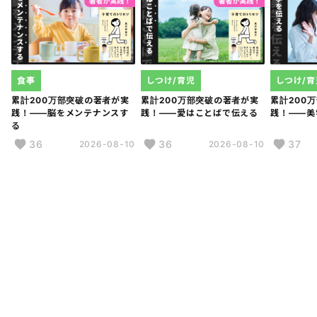
食事
しつけ/育児
しつけ/育
累計200万部突破の著者が実
累計200万部突破の著者が実
累計200
践！――脳をメンテナンスす
践！――愛はことばで伝える
践！――美
る
36
36
37
2026-08-10
2026-08-10