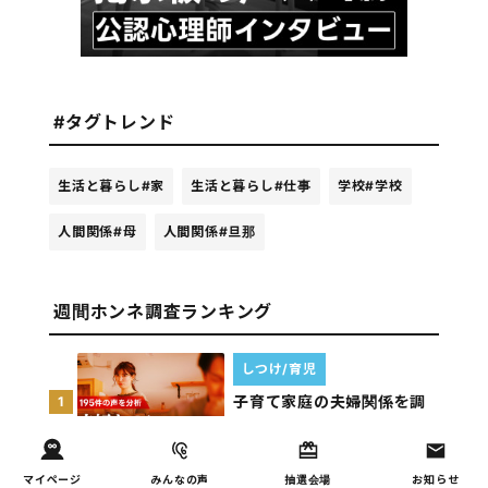
#タグトレンド
生活と暮らし
#家
生活と暮らし
#仕事
学校
#学校
人間関係
#母
人間関係
#旦那
週間ホンネ調査ランキング
しつけ/育児
子育て家庭の夫婦関係を調
1
査｜195件の声から見えた
「チームに…
マイページ
みんなの声
抽選会場
お知らせ