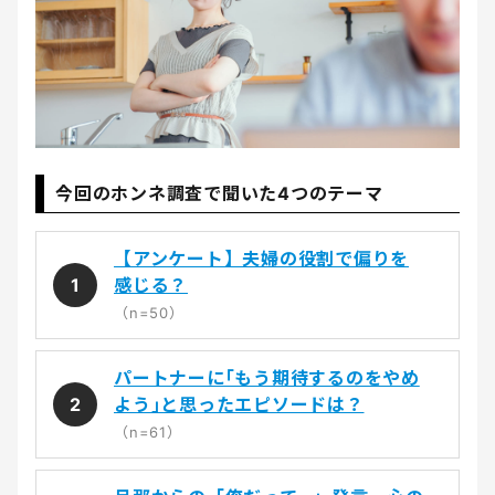
今回のホンネ調査で聞いた4つのテーマ
【アンケート】夫婦の役割で偏りを
1
感じる？
（n=50）
パートナーに｢もう期待するのをやめ
2
よう｣と思ったエピソードは？
（n=61）