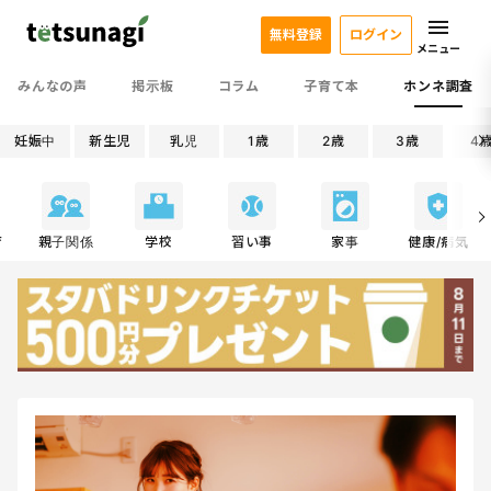
無料登録
ログイン
メニュー
みんなの声
掲示板
コラム
子育て本
ホンネ調査
妊娠中
新生児
乳児
1歳
2歳
3歳
4
育
親子関係
学校
習い事
家事
健康/病気