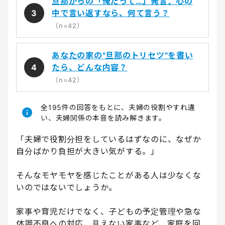
旦那からの「俺だって…」発言。心の
3
中で言い返すなら、何て言う？
（n=42）
あなたの家の"旦那のトリセツ"を書い
4
たら、どんな内容？
（n=42）
全195件の回答をもとに、夫婦の役割やすれ違
い、夫婦関係の本音を読み解きます。
「夫婦で役割分担をしているはずなのに、なぜか
自分ばかり負担が大きい気がする。」
そんなモヤモヤを感じたことがある人は少なくな
いのではないでしょうか。
家事や育児だけでなく、子どもの予定管理や急な
体調不良への対応、見えない家事など、家庭を回