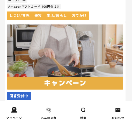
Amazonギフトカード 100円分 2名
しつけ/育児
美容
生活/暮らし
おでかけ
回答受付中
【アンケート】夏休み中のごはん作り何が一番しん
どい？
マイページ
みんなの声
検索
お知らせ
回答締切
2026.08.14 23:59
ポイント 30P