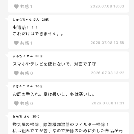
共感
1
2026.07.08 18:03
しゅなちゃん さん
20代
虫退治！！！
これだけはできません。。
共感
1
2026.07.08 13:58
まるもり さん
30代
スマホやテレビを使わないで、対面で子守
共感
0
2026.07.08 13:22
ゆきんこ さん
30代
お庭の手入れ。夏は暑いし、冬は寒いし。
共感
0
2026.07.08 11:31
おもち さん
30代
換気扇の掃除、除湿機加湿器のフィルター掃除！
私は組み立てが苦手なので掃除のために外した部品が元