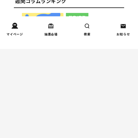
週間コラムランキング
健康/病気
【小学生】朝起きられない
1
原因と対策を徹底解説｜起
マイページ
抽選会場
検索
お知らせ
立性調節障害の可能性も
（第1回）
しつけ/育児
赤ちゃんの後追いがつらい
2
ときに知っておきたいこと
（第2回）
人間関係
小学生のママ友グループ
3
LINE、正直しんどい...同調
圧力に疲れる理由（第1回）
親子関係