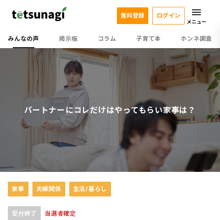
無料登録
ログイン
メニュー
みんなの声
掲示板
コラム
子育て本
ホンネ調査
パートナーにコレだけはやってもらい家事は？
家事
夫婦関係
生活/暮らし
受付終了
当選者確定