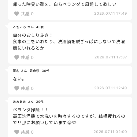
帰った時臭い靴を、自らベランダで風通して欲しい
共感
0
2026.07.11 17:49
ともこみ さん
40代
自分のおしりふき！
食事の皿をいれたり、洗濯物を脱ぎっぱにしないで洗濯
機にいれるとか
共感
0
2026.07.11 17:37
匿名 さん
青森県
30代
ない。
共感
0
2026.07.11 12:49
あみあみ さん
20代
ベランダ掃除！！
高圧洗浄機で水洗いを時々するのですが、結構疲れるの
で旦那にお願いしています😂🩷
共感
0
2026.07.11 02:00