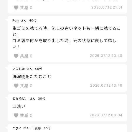
共感
0
2026.07.12 21:51
Pom さん
40代
生ゴミを捨てる時、流しの古いネットも一緒に捨てるこ
と。
ゴミ袋や何かを取り出した時、元の状態に戻して欲し
い！
共感
0
2026.07.12 20:48
いけした さん
40代
洗濯物をたたむこと
共感
0
2026.07.12 13:48
どなるど。 さん
30代
皿洗い
共感
0
2026.07.12 03:04
ごひく さん
千葉県
30代