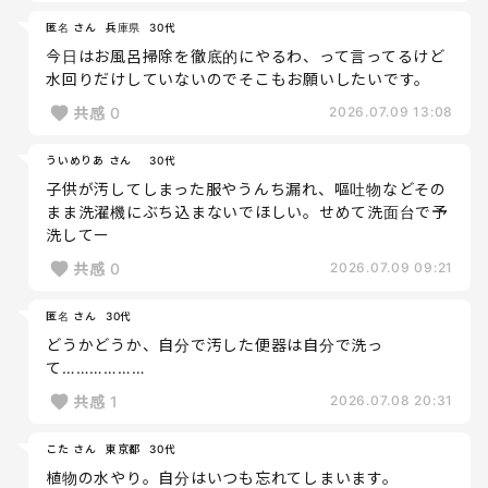
匿名 さん
兵庫県
30代
今日はお風呂掃除を徹底的にやるわ、って言ってるけど
水回りだけしていないのでそこもお願いしたいです。
共感
0
2026.07.09 13:08
ういめりあ さん
30代
子供が汚してしまった服やうんち漏れ、嘔吐物などその
まま洗濯機にぶち込まないでほしい。せめて洗面台で予
洗してー
共感
0
2026.07.09 09:21
匿名 さん
30代
どうかどうか、自分で汚した便器は自分で洗っ
て………………
共感
1
2026.07.08 20:31
こた さん
東京都
30代
植物の水やり。自分はいつも忘れてしまいます。