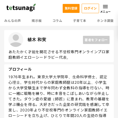
無料登録
ログイン
メニュー
みんなの声
掲示板
コラム
子育て本
ホンネ調査
植木 和実
著者をフォロー
あたたかく才能を開花させる不登校専門オンラインプロ家
庭教師イエローシードラビー代表。
プロフィール
1976年生まれ。東京大学大学院卒、生命科学修士。認定
心理士。学生時代からの家庭教師歴は20年以上、小学生
から大学受験生まで学年問わず全教科の指導を行ない、時
に一緒に戦略を練り、時に本音をこぼしあいながら伴走し
てきた。ダウン症の愛娘（師匠）に恵まれ、教育の基礎を
学ぶ機会を得る。大好きだった企業の研究職を感謝して卒
業し、2020年より不登校専門のオンライン家庭教師イエ
ローシードを立ち上げ、ひとりで年間20人の生徒の指導