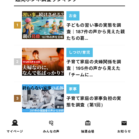
お金
子どもの習い事の実態を調
1
査｜187件の声から見えた親
たちの葛…
しつけ/育児
子育て家庭の夫婦関係を調
2
査｜195件の声から見えた
「チームに…
家事
子育て家庭の家事負担の実
3
態を調査（第1回）
家事
子育て家庭の家事負担の実
4
マイページ
みんなの声
抽選会場
お知らせ
態を調査（第2回）