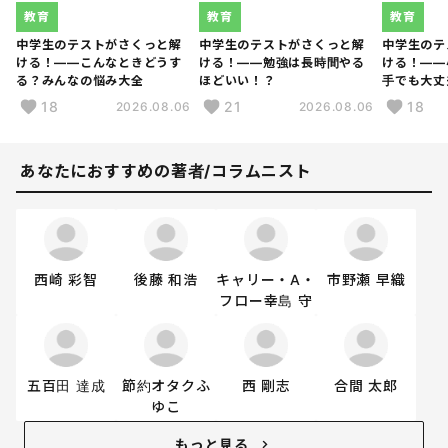
教育
教育
教育
中学生のテストがさくっと解
中学生のテストがさくっと解
中学生のテ
ける！――こんなときどうす
ける！――勉強は長時間やる
ける！――
る？みんなの悩み大全
ほどいい！？
手でも大丈
18
21
18
2026.08.06
2026.08.06
あなたにおすすめの著者/コラムニスト
西崎 彩智
後藤 和浩
キャリー・A・
市野瀬 早織
フロー幸島 守
五百田 達成
節約オタクふ
西 剛志
合間 太郎
ゆこ
もっと見る