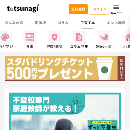
無料登録
ログイン
メニュー
みんなの声
掲示板
コラム
子育て本
ホンネ調査
遊び/学び
食事
健康/病気
コラム特集
妊娠/出産
生活/