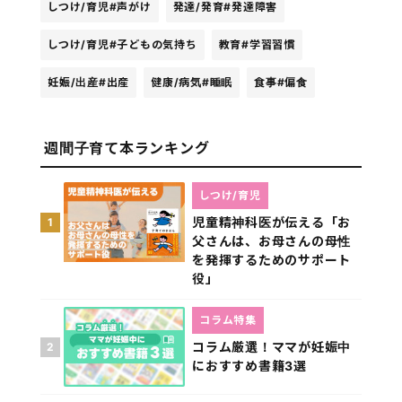
しつけ/育児
#声がけ
発達/発育
#発達障害
しつけ/育児
#子どもの気持ち
教育
#学習習慣
妊娠/出産
#出産
健康/病気
#睡眠
食事
#偏食
週間子育て本ランキング
しつけ/育児
児童精神科医が伝える「お
1
父さんは、お母さんの母性
を発揮するためのサポート
役」
コラム特集
コラム厳選！ママが妊娠中
2
におすすめ書籍3選