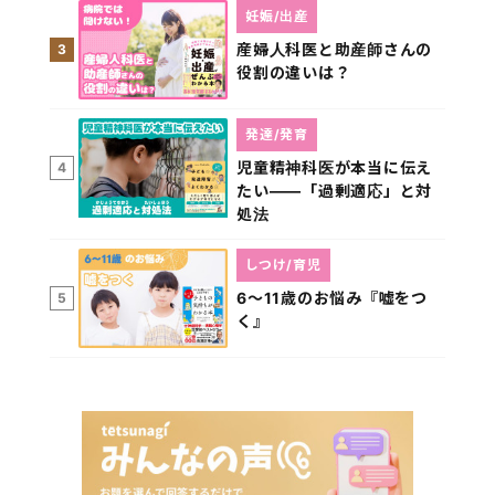
妊娠/出産
産婦人科医と助産師さんの
3
役割の違いは？
発達/発育
児童精神科医が本当に伝え
4
たい――「過剰適応」と対
処法
しつけ/育児
6～11歳のお悩み『嘘をつ
5
く』