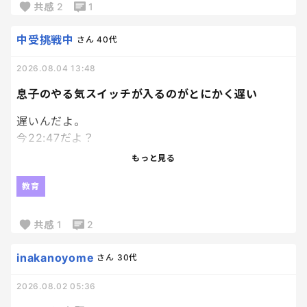
ちょっと想定外にちゃんとした本届いてびっくり。
共感
2
1
笑
ていうか普通の本！
中受挑戦中
さん
40代
それなりに種類もあるなかで選べて、
2026.08.04 13:48
Ｗ抽選付のものだったんだけど、
あまりにちゃんとした本届いたから、
息子のやる気スイッチが入るのがとにかく遅い
もうそっちの抽選外れても満足。笑
遅いんだよ。
今22:47だよ？
エンジンかかり始めたのが22時過ぎってなんなん。
もっと見る
模試の解き直ししてるのはえらいよ！
教育
私が何回も日頃から言って、やっとやってくれたか！
って嬉しいよ！？
共感
1
2
でもね、時間見て？
inakanoyome
さん
30代
パワプロやってる場合ちゃうかったよね？
2026.08.02 05:36
私のゴールデンタイムが削られていくーー泣