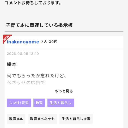
コメントお待ちしております。
子育て本に関連している掲示板
inakanoyome
さん
30代
2026.08.05 13:10
絵本
何でもらったか忘れたけど、
ベネッセの広告で
絵本を応募者家族
もっと見る
子供一人につき１冊プレゼントっていうのがあって、
どうせぺらっぺらの本が届くんだろうな、
しつけ/育児
教育
生活と暮らし
とも思いつつ、
絵本大好き人間の長男にと、
教育
#本
教育
#ベネッセ
生活と暮らし
#家
兄妹分の計３冊申し込んでおいたんだけど、