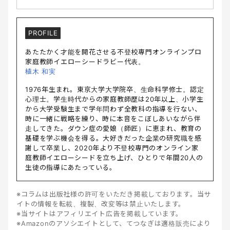
PROFILE
あたたかく才能を開花させる不登校専門オンラインプロ
家庭教師イエローシードラビー代表。
植木 和実
1976年生まれ。東京大学大学院卒、生命科学修士。認定
心理士。学生時代からの家庭教師歴は20年以上、小学生
から大学受験生まで学年問わず全教科の指導を行ない、
時に一緒に戦略を練り、時に本音をこぼしあいながら伴
走してきた。ダウン症の愛娘（師匠）に恵まれ、教育の
基礎を学ぶ機会を得る。大好きだった企業の研究職を感
謝して卒業し、2020年より不登校専門のオンライン家
庭教師イエローシードを立ち上げ、ひとりで年間20人の
生徒の指導にあたっている。
※コラムは出版社様の許可をいただき掲載しております。当サ
イトの情報を転載、複製、改変等は禁止いたします。
※当サイトはアフィリエイト広告を掲載しています。
※Amazonのアソシエイトとして、てつなぎは適格販売により