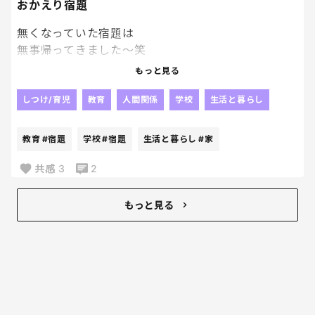
おかえり宿題
無くなっていた宿題は
無事帰ってきました～笑
やっぱり人の「見た」とか
もっと見る
そういうのって当てにならないよね😂
じゃないかなぁ～って思っていた通り、
しつけ/育児
教育
人間関係
学校
生活と暮らし
他の子が持ち帰っていて、
2日後に
教育
#宿題
学校
#宿題
生活と暮らし
#家
なんか入ってた。って持ってきたらしい。
毎日荷物開けないパターンね！？笑
共感
3
2
戻ってきたことが何よりだから
良いんだけどね！！
もっと見る
我が家ってましたようーーーー。笑
なんでも再確認は大事！！