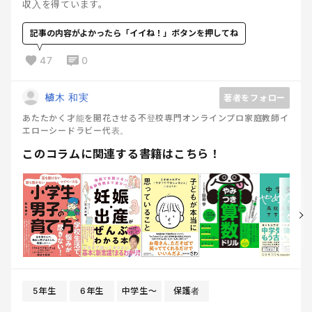
収入を得ています。
記事の内容がよかったら「イイね！」ボタンを押してね
47
0
植木 和実
著者をフォロー
あたたかく才能を開花させる不登校専門オンラインプロ家庭教師イ
エローシードラビー代表。
このコラムに関連する書籍はこちら！
5年生
6年生
中学生〜
保護者