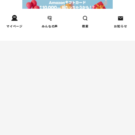
マイページ
みんなの声
検索
お知らせ
Tweets by tetsunagi_pj
あなたにおすすめのコラム
親子関係
【掲示板の声×公認心理師】
「限界」「一人になりたい」
「消えたい」―― 追い詰められ
る親の心理と、その前にできる