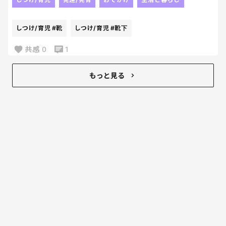
気づきにくいんだけど、
今日のご飯は一段と美味しかった✨😂✨
末子が履いている靴下の
そして今日の長男の日記は
かかとの位置が
しつけ/育児
#靴
しつけ/育児
#靴下
私とおでかけしたことを書いてくれて。
どう見てもおかしい。笑笑
それがまた何よりものご褒美。
末子お気に入りの靴下だったから
共感
0
1
当たり前ように
考えもせず
もっと見る
毎日履かせてきてたけど
足のサイズも大きくなってるに
決まってるーーーー笑
今日でさよならだねぇ🥹
たっぷり汚せ！！笑