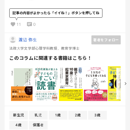
記事の内容がよかったら「イイね！」ボタンを押してね
11
0
渡辺 弥生
著者をフォロー
法政大学文学部心理学科教授。教育学博士
このコラムに関連する書籍はこちら！
新生児
乳児
1歳
2歳
3歳
4歳
保護者