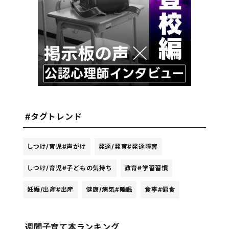
#タグトレンド
しつけ/育児
#声がけ
発達/発育
#発達障害
しつけ/育児
#子どもの気持ち
教育
#学習習慣
妊娠/出産
#出産
健康/病気
#睡眠
食事
#偏食
週間子育て本ランキング