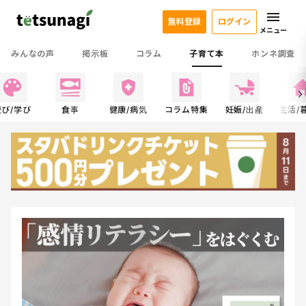
無料登録
ログイン
メニュー
みんなの声
掲示板
コラム
子育て本
ホンネ調査
遊び/学び
食事
健康/病気
コラム特集
妊娠/出産
生活/