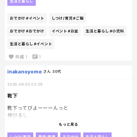
生活と暮らし
済ませたいことは全部済ませられて
めっちゃスッキリ。
おでかけ
#イベント
しつけ/育児
#ご飯
あとは盆中に
子供たちが想定外の熱を出しませんように!!
おでかけ
#おでかけ
イベント
#お盆
生活と暮らし
#小児科
今日済ませてきたのは
全部長男関連だったから
生活と暮らし
#イベント
朝からずーーーっと２人。
午後に入れていた予定も長男とのイベント参加。
共感
1
1
なんかめっちゃ久しぶりに
こんなに２人で過ごしたけど
inakanoyome
さん
30代
驚くくらい甘えてきて
2026.08.05 03:29
なんか、、、、、なんとも言えない気持ちになった
🥹
靴下
ほんと、普段の反抗が
甘えたいだけなのかなって思うと
靴下ってびよーーーんっと
嬉しさ爆誕と同じくらい
伸びるし
あの時間をむなしく感じて。
履かせるとき
もっと見る
でも、楽しかったね‼‼って
伸ばして履かせるから
一度もぶつかることなく今日を終えられて
しつけ/育児
発達/発育
おでかけ
生活と暮らし