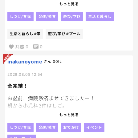
もっと見る
末っ子。
水に顔をつけるくらいで精一杯だったのに、いつの
しつけ/育児
発達/発育
遊び/学び
生活と暮らし
まにか頭まで入れる様になって、今はばた足して泳げ
るようになった。笑
生活と暮らし
#家
遊び/学び
#プール
水泳習ってるわけでもないのに、私が簡単に教えた
共感
0
0
事をすぐ習得してるのすごい！笑
inakanoyome
さん
30代
でかいプール購入の件で旦那ともめたけど、結果よ
2026.08.08 12:54
かったかもなぁ。笑
全完結！
お盆前、病院系済ませてきましたー！
朝から小児科3件はしご。
一つは想定外。
もっと見る
既に盆休み。笑
なんか工事も兼ねて長期の休みになってた‥
しつけ/育児
発達/発育
おでかけ
イベント
とまぁガクッもあったけど