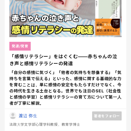
発達/発育
「感情リテラシー」をはぐくむ――赤ちゃんの泣
き声と感情リテラシーの発達
「自分の感情に気づく」「他者の気持ちを想像する」「気
持ちを言葉で伝える」といった、感情に関する基礎的な力
を育むことは、単に感情の安定をもたらすだけでなく、今
の時代を生きる土台となる。世界でも注目のSEL（社会性
と感情の学習）と感情リテラシーの育て方について第一人
者が丁寧に解説。
渡辺 弥生
著者をフォロー
法政大学文学部心理学科教授。教育学博士