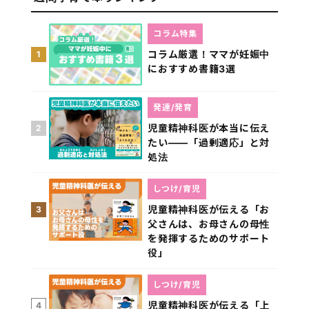
コラム特集
コラム厳選！ママが妊娠中
1
におすすめ書籍3選
発達/発育
児童精神科医が本当に伝え
2
たい――「過剰適応」と対
処法
しつけ/育児
児童精神科医が伝える「お
3
父さんは、お母さんの母性
を発揮するためのサポート
役」
しつけ/育児
児童精神科医が伝える「上
4