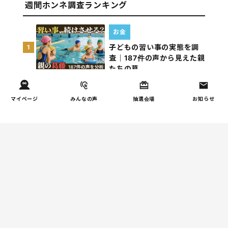
週間ホンネ調査ランキング
お金
子どもの習い事の実態を調
1
査｜187件の声から見えた親
たちの葛…
しつけ/育児
マイページ
みんなの声
抽選会場
お知らせ
子育て家庭の夫婦関係を調
2
査｜195件の声から見えた
「チームに…
家事
子育て家庭の家事負担の実
3
態を調査（第1回）
家事
子育て家庭の家事負担の実
4