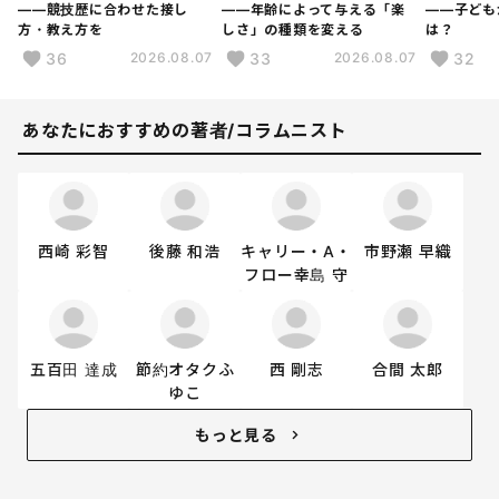
――競技歴に合わせた接し
――年齢によって与える「楽
――子ども
方・教え方を
しさ」の種類を変える
は？
36
33
32
2026.08.07
2026.08.07
あなたにおすすめの著者/コラムニスト
西崎 彩智
後藤 和浩
キャリー・A・
市野瀬 早織
フロー幸島 守
五百田 達成
節約オタクふ
西 剛志
合間 太郎
ゆこ
もっと見る