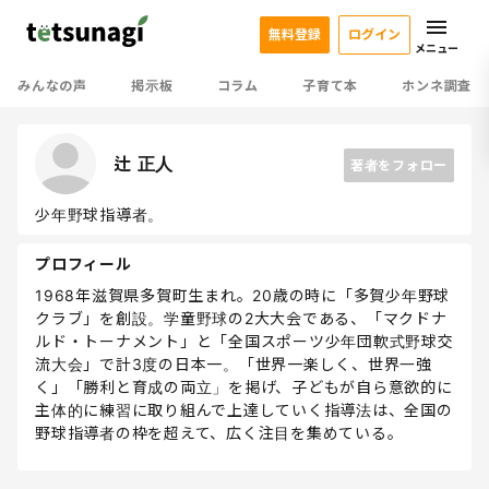
無料登録
ログイン
メニュー
みんなの声
掲示板
コラム
子育て本
ホンネ調査
辻 正人
著者をフォロー
少年野球指導者。
プロフィール
1968年滋賀県多賀町生まれ。20歳の時に「多賀少年野球
クラブ」を創設。学童野球の2大大会である、「マクドナ
ルド・トーナメント」と「全国スポーツ少年団軟式野球交
流大会」で計3度の日本一。「世界一楽しく、世界一強
く」「勝利と育成の両立」を掲げ、子どもが自ら意欲的に
主体的に練習に取り組んで上達していく指導法は、全国の
野球指導者の枠を超えて、広く注目を集めている。