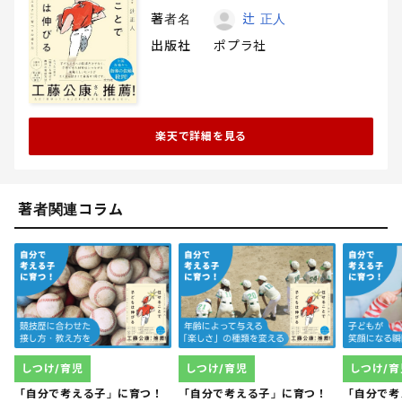
著者名
辻 正人
出版社
ポプラ社
楽天で詳細を見る
著者関連コラム
しつけ/育児
しつけ/育児
しつけ/育
「自分で考える子」に育つ！
「自分で考える子」に育つ！
「自分で考