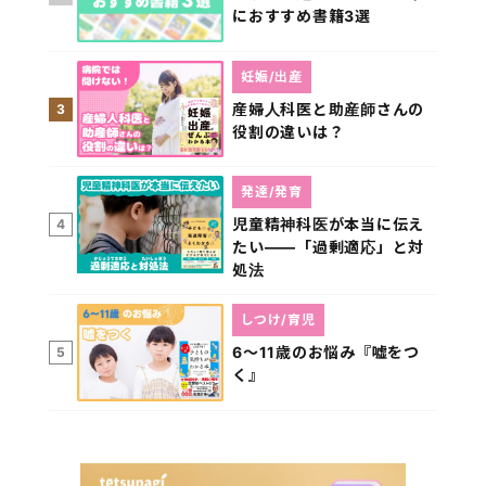
におすすめ書籍3選
妊娠/出産
産婦人科医と助産師さんの
3
役割の違いは？
発達/発育
児童精神科医が本当に伝え
4
たい――「過剰適応」と対
処法
しつけ/育児
6～11歳のお悩み『嘘をつ
5
く』