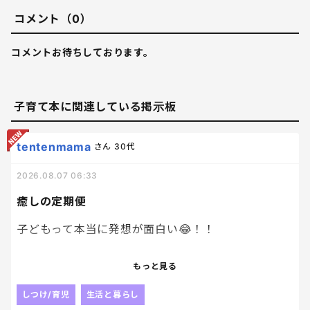
コメント（0）
コメントお待ちしております。
子育て本に関連している掲示板
tentenmama
さん
30代
2026.08.07 06:33
癒しの定期便
子どもって本当に発想が面白い😂！！
大人じゃ思いつかないことを急に言うから、
もっと見る
思わず笑っちゃうよねぇ。笑
しつけ/育児
生活と暮らし