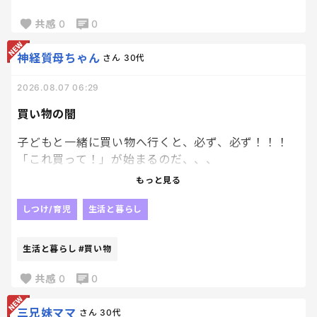
毎日一緒にいると大変なことも多いけど、
こういう瞬間があるから頑張れる！
共感
0
0
定期的に、癒しをありがとう！笑
神経質母ちゃん
さん
30代
2026.08.07 06:29
買い物の闇
子どもと一緒に買い物へ行くと、必ず、必ず！！！
「これ買って！」が始まるのだ、、、
もっと見る
最初はダメって言うんだけど、最後には一つだけねっ
てなっちゃうのよねぇ
しつけ/育児
生活と暮らし
毎回同じ流れなのに学習しない私。笑
生活と暮らし
#買い物
ごねられるよりは、平和におわる選択をしてしま
う。笑
共感
0
0
三兄妹ママ
さん
30代