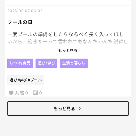
2026.08.07 06:02
プールの日
一度プールの準備をしたらなるべく長く入ってほし
いから、飽きたーって言われてもなんだかんだ説得し
て長く入ってもらう。笑
もっと見る
一度休憩はさんでおやつ食べて、また入ってって続け
しつけ/育児
遊び/学び
生活と暮らし
て体力消耗してもらって。笑
遊び/学び
#プール
そんで、夜は早めにバタンキューしてもらう。笑
これが私のプールをやる日の目標。笑
共感
0
0
もっと見る