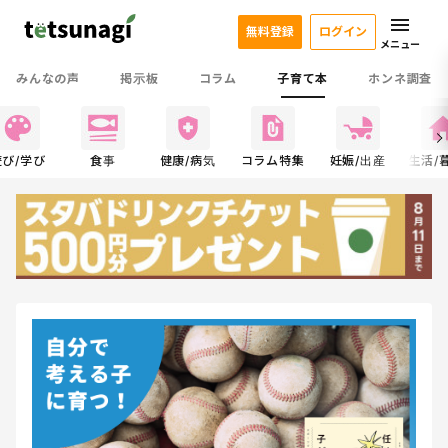
無料登録
ログイン
メニュー
みんなの声
掲示板
コラム
子育て本
ホンネ調査
遊び/学び
食事
健康/病気
コラム特集
妊娠/出産
生活/