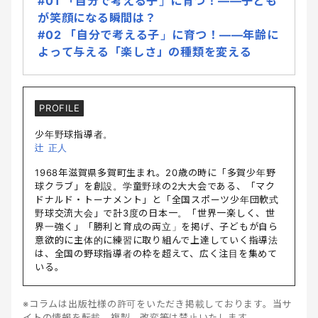
#01 「自分で考える子」に育つ！――子ども
が笑顔になる瞬間は？
#02 「自分で考える子」に育つ！――年齢に
よって与える「楽しさ」の種類を変える
PROFILE
少年野球指導者。
辻 正人
1968年滋賀県多賀町生まれ。20歳の時に「多賀少年野
球クラブ」を創設。学童野球の2大大会である、「マク
ドナルド・トーナメント」と「全国スポーツ少年団軟式
野球交流大会」で計3度の日本一。「世界一楽しく、世
界一強く」「勝利と育成の両立」を掲げ、子どもが自ら
意欲的に主体的に練習に取り組んで上達していく指導法
は、全国の野球指導者の枠を超えて、広く注目を集めて
いる。
※コラムは出版社様の許可をいただき掲載しております。当サ
イトの情報を転載、複製、改変等は禁止いたします。