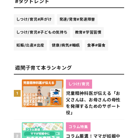
#タグトレンド
しつけ/育児
#声がけ
発達/発育
#発達障害
しつけ/育児
#子どもの気持ち
教育
#学習習慣
妊娠/出産
#出産
健康/病気
#睡眠
食事
#偏食
週間子育て本ランキング
しつけ/育児
児童精神科医が伝える「お
1
父さんは、お母さんの母性
を発揮するためのサポート
役」
コラム特集
コラム厳選！ママが妊娠中
2