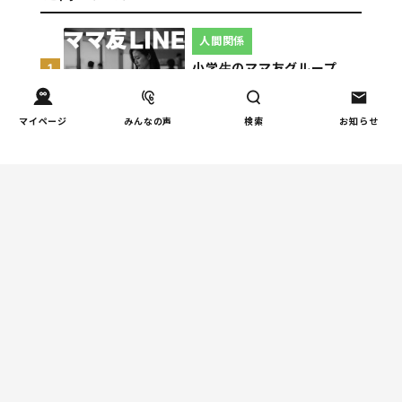
人間関係
小学生のママ友グループ
1
LINEが疲れた…角を立てな
い断り方と通知設定（第2
マイページ
みんなの声
検索
お知らせ
回）
学校
小学生が休み時間に一人で
2
いるのは問題？親が知って
おきたい見方（第2回）
しつけ/育児
親の過干渉がストレス！過
3
干渉が子どもに与える影響
とその対処方法とは？
親子関係