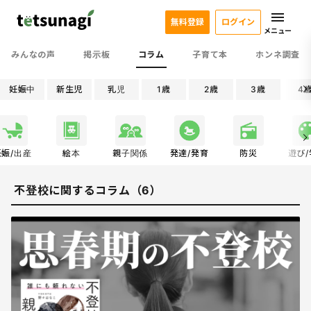
無料登録
ログイン
メニュー
みんなの声
掲示板
コラム
子育て本
ホンネ調査
妊娠中
新生児
乳児
1歳
2歳
3歳
4
妊娠/出産
絵本
親子関係
発達/発育
防災
遊び
不登校に関するコラム（6）