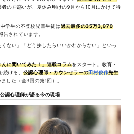
護者の戸惑いが、夏休み明けの9月から10月にかけて特
小中学生の不登校児童生徒は
過去最多の35万3,970
報告されています。
たくない」「どう接したらいいかわからない」といっ
さんに聞いてみた！」連載コラム
をスタート。教育・
を続ける、
公認心理師・カウンセラーの
田村俊作
先生
ました（全3回の第1回）。
 公認心理師が語る今の現場