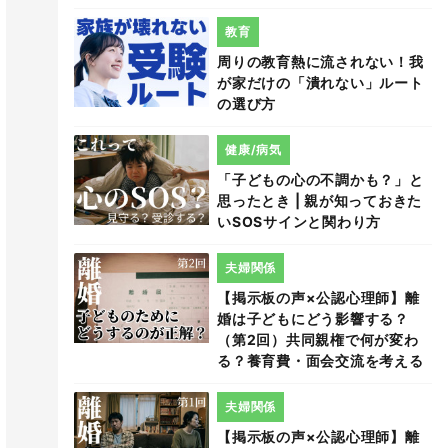
教育
周りの教育熱に流されない！我
が家だけの「潰れない」ルート
の選び方
健康/病気
「子どもの心の不調かも？」と
思ったとき | 親が知っておきた
いSOSサインと関わり方
夫婦関係
【掲示板の声×公認心理師】離
婚は子どもにどう影響する？
（第2回）共同親権で何が変わ
る？養育費・面会交流を考える
夫婦関係
【掲示板の声×公認心理師】離