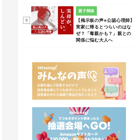
親子関係
【掲示板の声×公認心理師】
5
実家に帰るとつらいのはな
ぜ？「毒親かも？」親との
関係に悩む大人へ