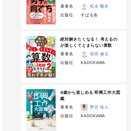
著者名
松永 暢史
出版社
すばる舎
絶対解きたくなる！ 考えるの
が楽しくてとまらない算数
著者名
前田 健太
出版社
KADOKAWA
4歳から楽しめる 即興工作大図
鑑
著者名
野呂 祐人
出版社
KADOKAWA