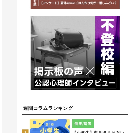
週間コラムランキング
健康/病気
【小学生】朝起きられない
1