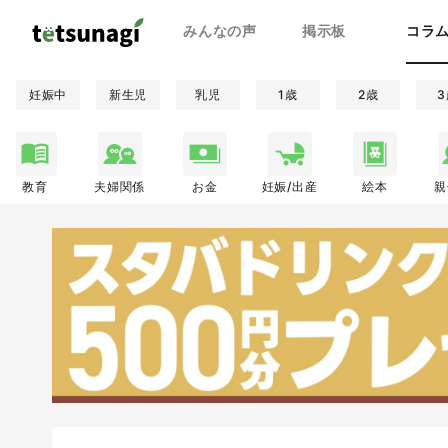
みんなの声
掲示板
コラ
妊娠中
新生児
乳児
1歳
2歳
3
教育
夫婦関係
お金
妊娠/出産
絵本
親