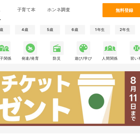
ム
子育て本
ホンネ調査
無料登録
歳
4歳
5歳
6歳
1年生
2年生
子関係
発達/発育
防災
遊び/学び
人間関係
習い