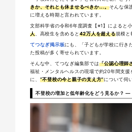
きか、それとも休ませるべきか...。
そんな保
に増える時期と言われています。
文部科学省の令和6年度調査【※1】によると
人
、高校生を含めると
42万人を超える
規模と
てつなぎ掲示板
にも、「子どもが学校に行き
た投稿が多く寄せられています。
そんな中、てつなぎ編集部では
「公認心理師
福祉・メンタルヘルスの現場で約20年間支援
に、
“不登校の今と親子の支え方”
について伺い
不登校の増加と低年齢化をどう見るか？ ―