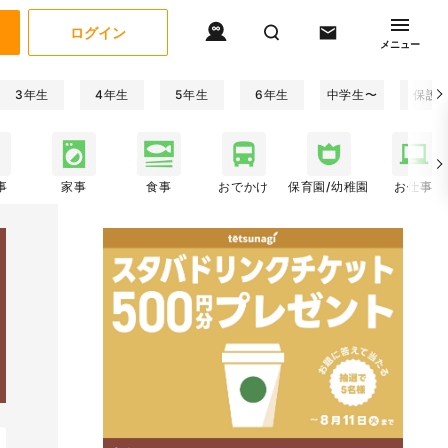
ログイン
メニュー
3年生
4年生
5年生
6年生
中学生〜
保護
事
家事
食事
おでかけ
保育園/幼稚園
お仕事