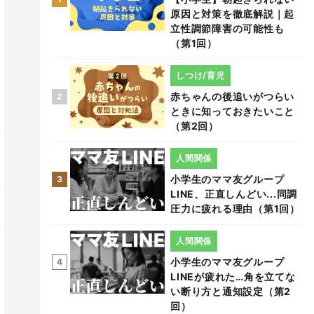
原因と対策を徹底解説｜起
立性調節障害の可能性も
（第1回）
しつけ/育児
赤ちゃんの後追いがつらい
2
ときに知っておきたいこと
（第2回）
人間関係
小学生のママ友グループ
3
LINE、正直しんどい...同調
圧力に疲れる理由（第1回）
人間関係
小学生のママ友グループ
4
LINEが疲れた…角を立てな
い断り方と通知設定（第2
回）