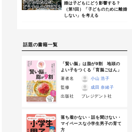
婚は子どもにどう影響する？
（第1回）「子どものために離婚
しない」を考える
話題の書籍一覧
「賢い脳」は脂が9割 地頭の
よい子をつくる「育脳ごはん」
著者名
小山 浩子
監修
成田 奈緒子
出版社
プレジデント社
落ち着かない・話を聞けない・
マイペースな小学生男子の育て
方