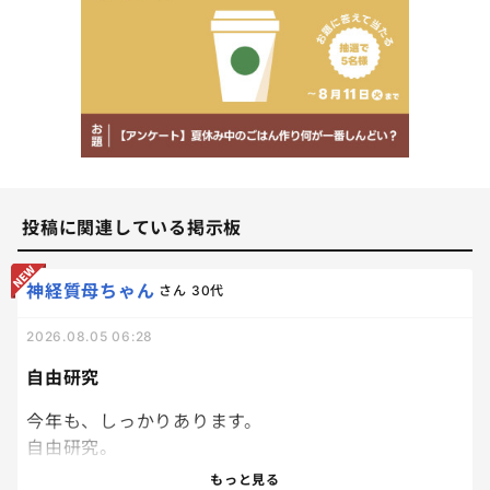
投稿に関連している掲示板
神経質母ちゃん
さん
30代
2026.08.05 06:28
自由研究
今年も、しっかりあります。
自由研究。
去年は、兄弟揃ってアリの巣がどのように作られる
もっと見る