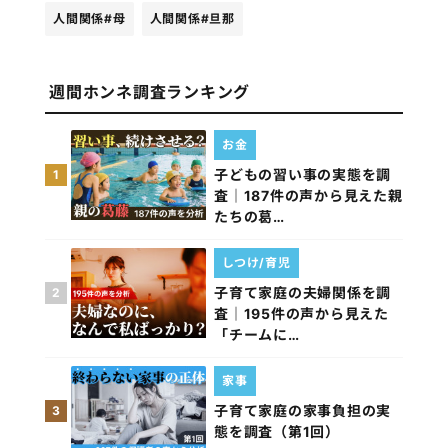
人間関係
#母
人間関係
#旦那
週間ホンネ調査ランキング
お金
子どもの習い事の実態を調
1
査｜187件の声から見えた親
たちの葛…
しつけ/育児
子育て家庭の夫婦関係を調
2
査｜195件の声から見えた
「チームに…
家事
子育て家庭の家事負担の実
3
態を調査（第1回）