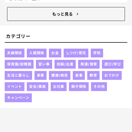
んだけど😂
みんなのお子さんはコツコツやるタイプ？
もっと見る
それとも最後に追い込むタイプ？
一緒に人が多かったら安心だわ。笑
カテゴリー
夫婦関係
人間関係
お金
しつけ/育児
学校
保育園/幼稚園
習い事
妊娠/出産
発達/発育
遊び/学び
生活と暮らし
家事
健康/病気
食事
教育
おでかけ
イベント
安全/事故
お仕事
親子関係
その他
キャンペーン