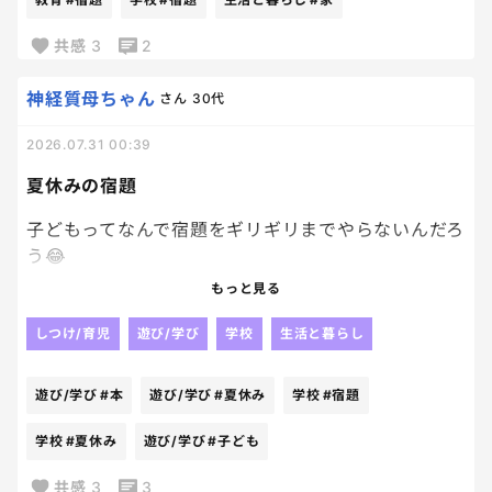
なんか入ってた。って持ってきたらしい。
毎日荷物開けないパターンね！？笑
共感
3
2
戻ってきたことが何よりだから
良いんだけどね！！
神経質母ちゃん
さん
30代
我が家ってましたようーーーー。笑
2026.07.31 00:39
なんでも再確認は大事！！
夏休みの宿題
子どもってなんで宿題をギリギリまでやらないんだろ
う😂
もっと見る
もっと早く終わらせれば遊ぶ時間も増えるのにって
思うんだけど、
しつけ/育児
遊び/学び
学校
生活と暮らし
本人はまだ大丈夫って余裕そうだしね。
遊び/学び
#本
遊び/学び
#夏休み
学校
#宿題
結局最後は私まで一緒に焦る🥹
学校
#夏休み
遊び/学び
#子ども
何回同じことを繰り返しても学ばないのが不思議な
共感
3
3