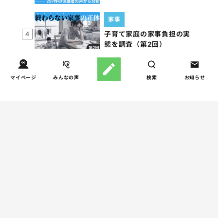
家事
子育て家庭の家事負担の実
4
態を調査（第2回）
マイページ
みんなの声
検索
お知らせ
週間コラムランキング
健康/病気
【小学生】朝起きられない
1
原因と対策を徹底解説｜起
立性調節障害の可能性も
（第1回）
しつけ/育児
赤ちゃんの後追いがつらい
2
ときに知っておきたいこと
（第2回）