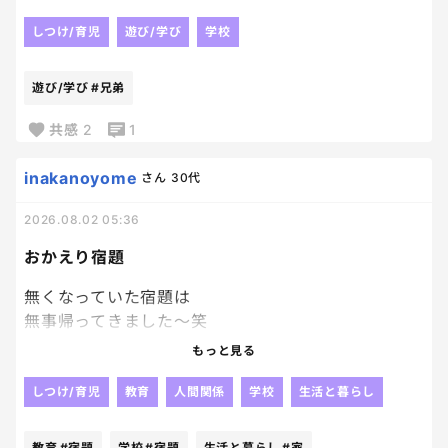
か。アリの生態について調べました！！
しつけ/育児
遊び/学び
学校
今年はどうしようか、、、
遊び/学び
#兄弟
皆さんのお子さんは、自由研究ありますか？？🥹
共感
2
1
もうすでに何をやるか決まっている方は教えてくださ
い🥹🥹
inakanoyome
さん
30代
2026.08.02 05:36
おかえり宿題
無くなっていた宿題は
無事帰ってきました～笑
やっぱり人の「見た」とか
もっと見る
そういうのって当てにならないよね😂
じゃないかなぁ～って思っていた通り、
しつけ/育児
教育
人間関係
学校
生活と暮らし
他の子が持ち帰っていて、
2日後に
教育
#宿題
学校
#宿題
生活と暮らし
#家