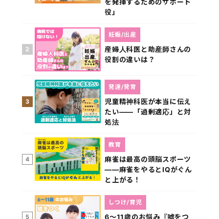
を発揮するためのサポート
役」
妊娠/出産
産婦人科医と助産師さんの
2
役割の違いは？
発達/発育
児童精神科医が本当に伝え
3
たい――「過剰適応」と対
処法
教育
麻雀は最高の頭脳スポーツ
4
――麻雀をやるとIQがぐん
と上がる！
しつけ/育児
6～11歳のお悩み『嘘をつ
5