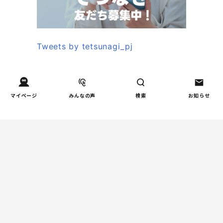
Tweets by tetsunagi_pj
あなたにおすすめのコラム
マイページ
みんなの声
検索
お知らせ
親子関係
【掲示板の声×公認心理師】
「限界」「一人になりたい」
「消えたい」―― 追い詰められ
る親の心理と、その前にできる
こと
教育
周りの教育熱に流されない！我
が家だけの「潰れない」ルート