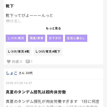
靴下
靴下ってびよーーーんっと
伸びるし
履かせるとき
もっと見る
伸ばして履かせるから
気づきにくいんだけど、
しつけ/育児
発達/発育
おでかけ
生活と暮らし
末子が履いている靴下の
かかとの位置が
しつけ/育児
#靴
しつけ/育児
#靴下
どう見てもおかしい。笑笑
末子お気に入りの靴下だったから
共感
0
1
当たり前ように
考えもせず
しょこ
さん
30代
毎日履かせてきてたけど
2026.07.28 14:27
足のサイズも大きくなってるに
決まってるーーーー笑
真夏のタンデム授乳は超肉体労働
今日でさよならだねぇ🥹
たっぷり汚せ！！笑
真夏のタンデム授乳が肉体労働すぎます 1日に何度