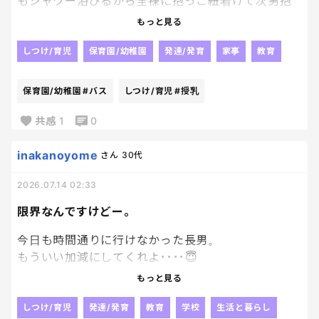
もシャワー浴びるから全裸に抱っこ紐着けて次男抱
いてその上からバスローブ一枚羽織って 次男は飲み
もっと見る
っぷりが凄くてまだ足りないよーと飲んでる口の中に
手を突っ込んで乳頭を突いて催促 同時に長男は乳
しつけ/育児
保育園/幼稚園
発達/発育
家事
教育
搾りみたいに次男の授乳を手伝う形で横からおっぱ
いをプルプル 優しいねーと思いながらも次男のヨ
保育園/幼稚園
#バス
しつけ/育児
#授乳
ダレでおっぱいヌルヌル 次男の授乳終わったら今
度は長男が鷲掴みしてプルンプルンさせて遊びま
共感
1
0
す すっごい刺激だけど全部受け入れてクッタクタに
なってぶっ倒れてます 喝を下さい！
inakanoyome
さん
30代
2026.07.14 02:33
限界なんですけどー。
今日も時間通りに行けなかった長男。
もういい加減にしてくれよ････😇
時間には間に合ってるのに、
もっと見る
集合場所に行かないってなによ。
集団登校が嫌なら嫌で良いって
しつけ/育児
発達/発育
教育
学校
生活と暮らし