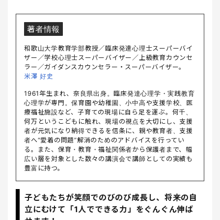
著者情報
和歌山大学教育学部教授／臨床発達心理士スーパーバイ
ザー／学校心理士スーパーバイザー／上級教育カウンセ
ラー／ガイダンスカウンセラー・スーパーバイザー。
米澤 好史
1961年生まれ、奈良県出身。臨床発達心理学・実践教育
心理学が専門。保育園や幼稚園、小中高や支援学校、医
療福祉施設など、子育ての現場に自ら足を運ぶ。何千、
何万というこどもに触れ、現場の視点を大切にし、支援
者が元気になり納得できるを信条に、親や教育者、支援
者へ“愛着の問題”解消のためのアドバイスを行ってい
る。また、保育・教育・福祉関係者から保護者まで、幅
広い層を対象とした数々の講演会で講師としての実績も
豊富に持つ。
子どもたちが笑顔でのびのび成長し、将来の自
立にむけて「1人でできる力」をぐんぐん伸ば