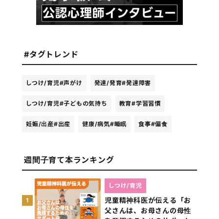
#タグトレンド
しつけ/育児
#声がけ
発達/発育
#発達障害
しつけ/育児
#子どもの気持ち
教育
#学習習慣
妊娠/出産
#出産
健康/病気
#睡眠
食事
#偏食
週間子育て本ランキング
しつけ/育児
児童精神科医が伝える「お
1
父さんは、お母さんの母性