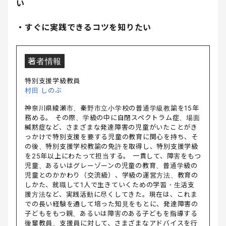
い
・すぐに実践できるコツを知りたい
著者情報
特別支援学級教員
村田 しのぶ
神奈川県綾瀬市、秦野市立小学校の普通学級教諭を15年
務める。 その際、学級の中に自閉スペクトラム症、場面
緘黙症など、さまざまな発達障害の児童がいたことがき
っかけで特別支援を要する児童の教育に関心を持ち、そ
の後、特別支援学校教諭の免許を取得し、特別支援学級
を25年以上にわたって担当する。 一貫して、障害をもつ
児童、あるいはグレーゾーンの児童の教育、普通学級の
児童とのかかわり（交流級）、学級の運営方法、教育の
しかた、就職して1人で生きていくための学習・生活支
援方法など、実践活動に尽くしてきた。現在は、これま
での長い経験を通して培った知見をもとに、発達障害の
子どもをもつ親、あるいは障害のある子どもを指導する
後輩教員、支援員に対して、さまざまなアドバイスを行