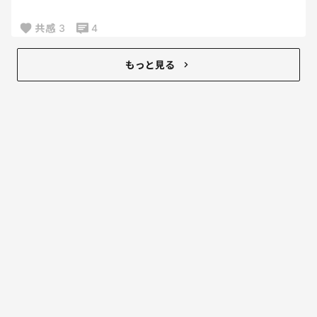
言ってんのに
行くって言ってたのは君よね？？？
共感
3
4
時間に間に合うように必死になる
こっちの身にもなれや。
もっと見る
何十回と同じ話をして、
何十回と信じて頑張ろう！ってしてきたのに
これ。
取りあえず集団登校からは
外してもらおう。
もうさ、どう接するのが正解かわかんないよね
同じこと繰り返されすぎて
頑張ったね！偉いね！
かわいいね！とかそんなん言ってらんないんですけ
ど。笑
前に横澤なっちゃんが
愛せないときもあるって言ってたけど
ほんとそう。まさに今そう。
助けてください😂😂
帰ってきたときどんな顔してりゃいいんだ。笑