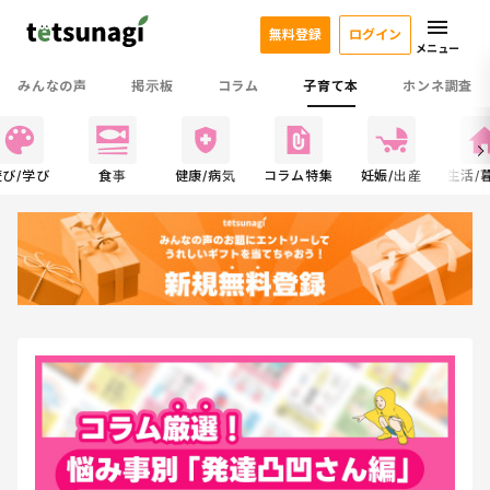
無料登録
ログイン
メニュー
みんなの声
掲示板
コラム
子育て本
ホンネ調査
遊び/学び
食事
健康/病気
コラム特集
妊娠/出産
生活/