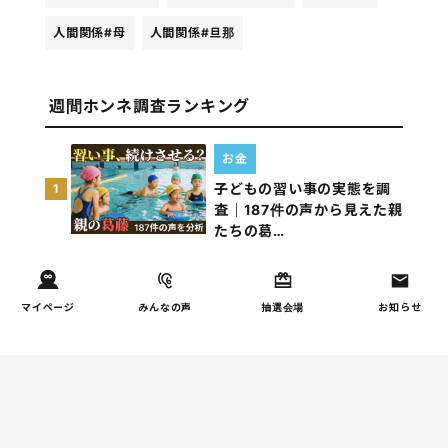
人間関係
#母
人間関係
#旦那
週間ホンネ調査ランキング
お金
子どもの習い事の実態を調
1
査｜187件の声から見えた親
たちの葛…
しつけ/育児
子育て家庭の夫婦関係を調
2
マイページ
みんなの声
抽選会場
お知らせ
査｜195件の声から見えた
「チームに…
家事
子育て家庭の家事負担の実
3
態を調査（第1回）