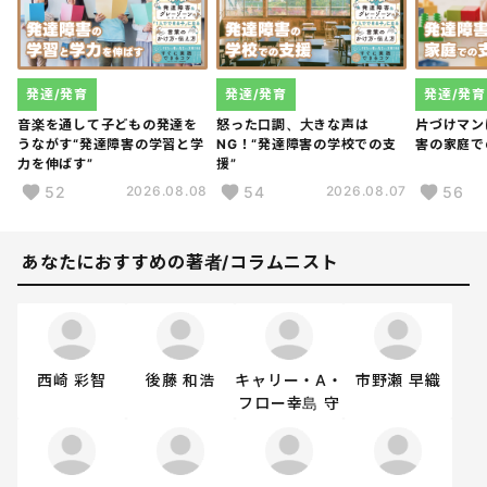
発達/発育
発達/発育
発達/発育
音楽を通して子どもの発達を
怒った口調、大きな声は
片づけマン
うながす“発達障害の学習と学
NG！“発達障害の学校での支
害の家庭で
力を伸ばす”
援”
52
54
56
2026.08.08
2026.08.07
あなたにおすすめの著者/コラムニスト
西崎 彩智
後藤 和浩
キャリー・A・
市野瀬 早織
フロー幸島 守