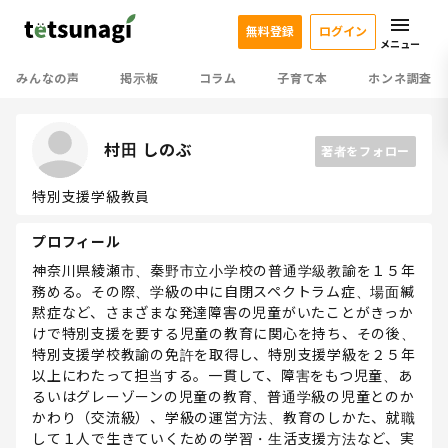
無料登録
ログイン
メニュー
みんなの声
掲示板
コラム
子育て本
ホンネ調査
村田 しのぶ
著者をフォロー
特別支援学級教員
プロフィール
神奈川県綾瀬市、秦野市立小学校の普通学級教諭を１５年
務める。その際、学級の中に自閉スペクトラム症、場面緘
黙症など、さまざまな発達障害の児童がいたことがきっか
けで特別支援を要する児童の教育に関心を持ち、その後、
特別支援学校教諭の免許を取得し、特別支援学級を２５年
以上にわたって担当する。一貫して、障害をもつ児童、あ
るいはグレーゾーンの児童の教育、普通学級の児童とのか
かわり（交流級）、学級の運営方法、教育のしかた、就職
して１人で生きていくための学習・生活支援方法など、実