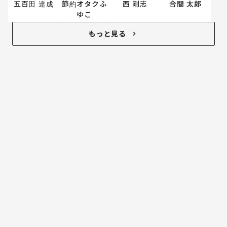
五百田 達成
節約オタクふ
西 剛志
合間 太郎
ゆこ
もっと見る