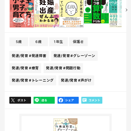
5歳
6歳
1年生
保護者
発達/発育
#発達障害
発達/発育
#グレーゾーン
発達/発育
#療育
発達/発育
#問題行動
発達/発育
#トレーニング
発達/発育
#声がけ