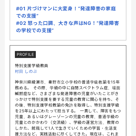
#01 片づけマンに大変身！“発達障害の家庭
での支援”
#02 怒った口調、大きな声はNG！“発達障害
の学校での支援”
PROFILE
特別支援学級教員
村田 しのぶ
神奈川県綾瀬市、秦野市立小学校の普通学級教諭を15年
務める。 その際、学級の中に自閉スペクトラム症、場面
緘黙症など、さまざまな発達障害の児童がいたことがき
っかけで特別支援を要する児童の教育に関心を持ち、そ
の後、特別支援学校教諭の免許を取得し、特別支援学級
を25年以上にわたって担当する。 一貫して、障害をもつ
児童、あるいはグレーゾーンの児童の教育、普通学級の
児童とのかかわり（交流級）、学級の運営方法、教育の
しかた、就職して1人で生きていくための学習・生活支
援方法など、実践活動に尽くしてきた。現在は、これま