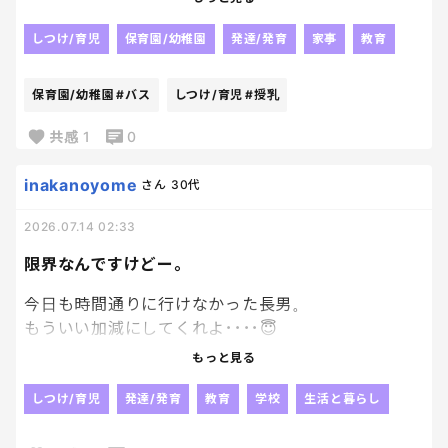
っぷりが凄くてまだ足りないよーと飲んでる口の中に
手を突っ込んで乳頭を突いて催促 同時に長男は乳
しつけ/育児
保育園/幼稚園
発達/発育
家事
教育
搾りみたいに次男の授乳を手伝う形で横からおっぱ
いをプルプル 優しいねーと思いながらも次男のヨ
保育園/幼稚園
#バス
しつけ/育児
#授乳
ダレでおっぱいヌルヌル 次男の授乳終わったら今
度は長男が鷲掴みしてプルンプルンさせて遊びま
共感
1
0
す すっごい刺激だけど全部受け入れてクッタクタに
なってぶっ倒れてます 喝を下さい！
inakanoyome
さん
30代
2026.07.14 02:33
限界なんですけどー。
今日も時間通りに行けなかった長男。
もういい加減にしてくれよ････😇
時間には間に合ってるのに、
もっと見る
集合場所に行かないってなによ。
集団登校が嫌なら嫌で良いって
しつけ/育児
発達/発育
教育
学校
生活と暮らし
言ってんのに
行くって言ってたのは君よね？？？