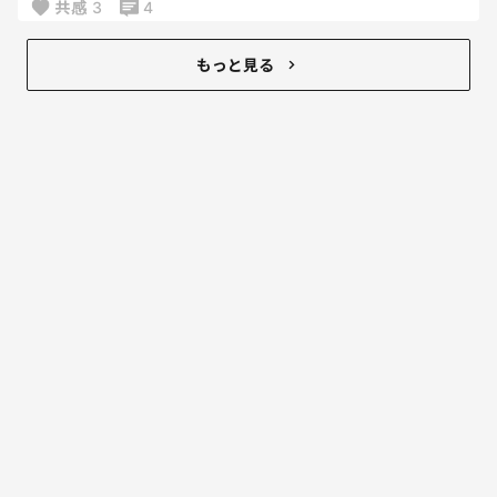
共感
3
4
時間に間に合うように必死になる
こっちの身にもなれや。
もっと見る
何十回と同じ話をして、
何十回と信じて頑張ろう！ってしてきたのに
これ。
取りあえず集団登校からは
外してもらおう。
もうさ、どう接するのが正解かわかんないよね
同じこと繰り返されすぎて
頑張ったね！偉いね！
かわいいね！とかそんなん言ってらんないんですけ
ど。笑
前に横澤なっちゃんが
愛せないときもあるって言ってたけど
ほんとそう。まさに今そう。
助けてください😂😂
帰ってきたときどんな顔してりゃいいんだ。笑