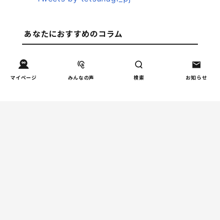
あなたにおすすめのコラム
親子関係
【掲示板の声×公認心理師】
マイページ
みんなの声
検索
お知らせ
「限界」「一人になりたい」
「消えたい」―― 追い詰められ
る親の心理と、その前にできる
こと
教育
周りの教育熱に流されない！我
が家だけの「潰れない」ルート
の選び方
健康/病気
「子どもの心の不調かも？」と