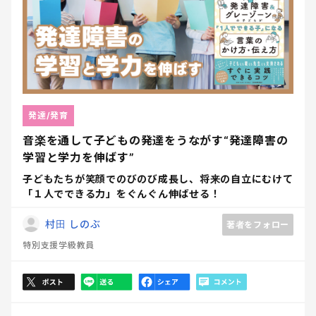
発達/発育
音楽を通して子どもの発達をうながす“発達障害の
学習と学力を伸ばす”
子どもたちが笑顔でのびのび成長し、将来の自立にむけて
「１人でできる力」をぐんぐん伸ばせる！
村田 しのぶ
著者をフォロー
特別支援学級教員