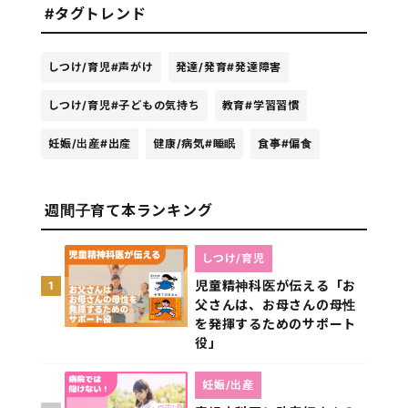
#タグトレンド
しつけ/育児
#声がけ
発達/発育
#発達障害
しつけ/育児
#子どもの気持ち
教育
#学習習慣
妊娠/出産
#出産
健康/病気
#睡眠
食事
#偏食
週間子育て本ランキング
しつけ/育児
児童精神科医が伝える「お
1
父さんは、お母さんの母性
を発揮するためのサポート
役」
妊娠/出産