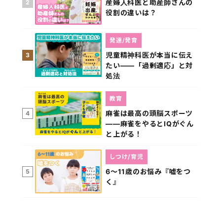
産婦人科医と助産師さんの
2
役割の違いは？
発達/発育
児童精神科医が本当に伝え
3
たい――「過剰適応」と対
処法
教育
麻雀は最高の頭脳スポーツ
4
――麻雀をやるとIQがぐん
と上がる！
しつけ/育児
6～11歳のお悩み『嘘をつ
5
く』