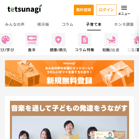
無料登録
ログイン
メニュー
みんなの声
掲示板
コラム
子育て本
ホンネ調査
遊び/学び
食事
健康/病気
コラム特集
妊娠/出産
生活/