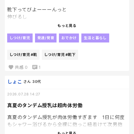
靴下ってびよーーーんっと
伸びるし
履かせるとき
もっと見る
伸ばして履かせるから
気づきにくいんだけど、
しつけ/育児
発達/発育
おでかけ
生活と暮らし
末子が履いている靴下の
かかとの位置が
しつけ/育児
#靴
しつけ/育児
#靴下
どう見てもおかしい。笑笑
末子お気に入りの靴下だったから
共感
0
1
当たり前ように
考えもせず
しょこ
さん
30代
毎日履かせてきてたけど
2026.07.28 14:27
足のサイズも大きくなってるに
決まってるーーーー笑
真夏のタンデム授乳は超肉体労働
今日でさよならだねぇ🥹
たっぷり汚せ！！笑
真夏のタンデム授乳が肉体労働すぎます 1日に何度
もシャワー浴びるから全裸に抱っこ紐着けて次男抱
いてその上からバスローブ一枚羽織って 次男は飲み
もっと見る