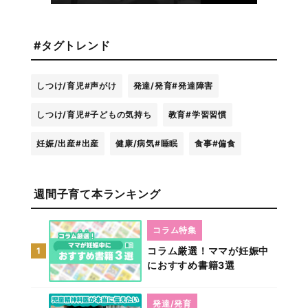
#タグトレンド
しつけ/育児
#声がけ
発達/発育
#発達障害
しつけ/育児
#子どもの気持ち
教育
#学習習慣
妊娠/出産
#出産
健康/病気
#睡眠
食事
#偏食
週間子育て本ランキング
コラム特集
コラム厳選！ママが妊娠中
1
におすすめ書籍3選
発達/発育