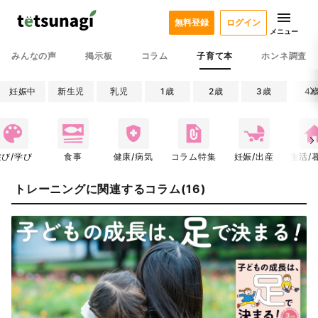
無料登録
ログイン
メニュー
みんなの声
掲示板
コラム
子育て本
ホンネ調査
妊娠中
新生児
乳児
1歳
2歳
3歳
4
遊び/学び
食事
健康/病気
コラム特集
妊娠/出産
生活/
トレーニングに関連するコラム(16)