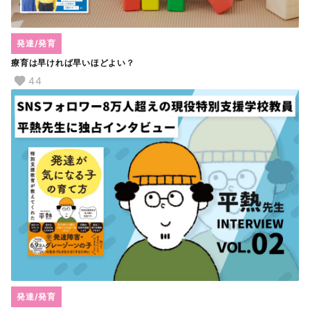
発達/発育
療育は早ければ早いほどよい？
44
発達/発育