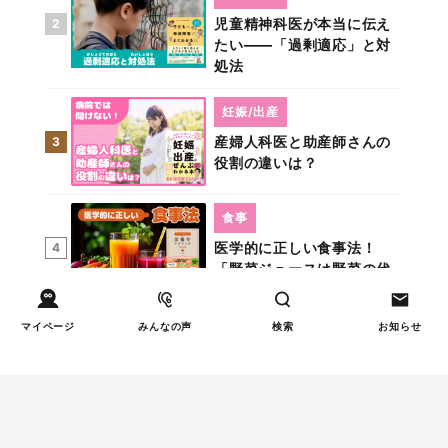
児童精神科医が本当に伝え
2
たい――「過剰適応」と対
処法
妊娠/出産
産婦人科医と助産師さんの
3
役割の違いは？
食事
医学的に正しい食事法！
4
「野菜ジュースは野菜の代
わりにならない」
マイページ
みんなの声
検索
お知らせ
しつけ/育児
児童精神科医が伝える「お
5
父さんは、お母さんの母性
を発揮するためのサポート
役」