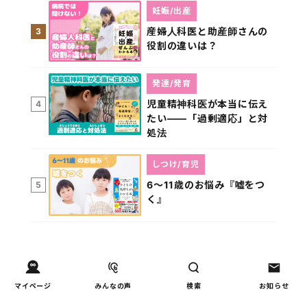
妊娠/出産
産婦人科医と助産師さんの
3
役割の違いは？
発達/発育
児童精神科医が本当に伝え
4
たい――「過剰適応」と対
処法
しつけ/育児
6～11歳のお悩み『嘘をつ
5
く』
マイページ
みんなの声
検索
お知らせ