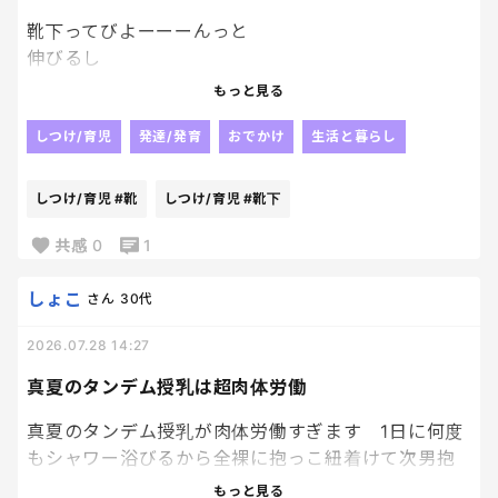
靴下ってびよーーーんっと
伸びるし
履かせるとき
もっと見る
伸ばして履かせるから
気づきにくいんだけど、
しつけ/育児
発達/発育
おでかけ
生活と暮らし
末子が履いている靴下の
かかとの位置が
しつけ/育児
#靴
しつけ/育児
#靴下
どう見てもおかしい。笑笑
末子お気に入りの靴下だったから
共感
0
1
当たり前ように
考えもせず
しょこ
さん
30代
毎日履かせてきてたけど
2026.07.28 14:27
足のサイズも大きくなってるに
決まってるーーーー笑
真夏のタンデム授乳は超肉体労働
今日でさよならだねぇ🥹
たっぷり汚せ！！笑
真夏のタンデム授乳が肉体労働すぎます 1日に何度
もシャワー浴びるから全裸に抱っこ紐着けて次男抱
いてその上からバスローブ一枚羽織って 次男は飲み
もっと見る