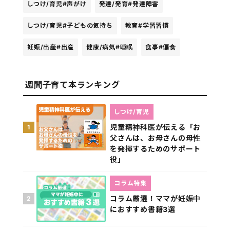
しつけ/育児
#声がけ
発達/発育
#発達障害
しつけ/育児
#子どもの気持ち
教育
#学習習慣
妊娠/出産
#出産
健康/病気
#睡眠
食事
#偏食
週間子育て本ランキング
しつけ/育児
児童精神科医が伝える「お
1
父さんは、お母さんの母性
を発揮するためのサポート
役」
コラム特集
コラム厳選！ママが妊娠中
2
におすすめ書籍3選