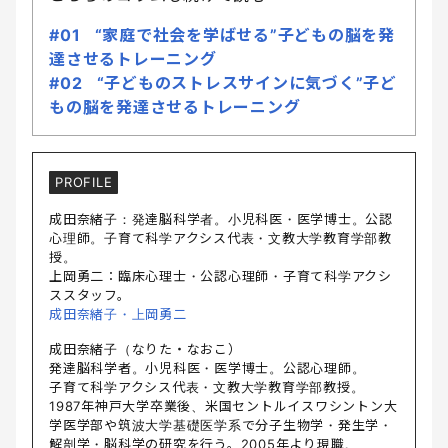
#01 “家庭で社会を学ばせる”子どもの脳を発
達させるトレーニング
#02 “子どものストレスサインに気づく”子ど
もの脳を発達させるトレーニング
PROFILE
成田奈緒子：発達脳科学者。小児科医・医学博士。公認
心理師。子育て科学アクシス代表・文教大学教育学部教
授。
上岡勇二：臨床心理士・公認心理師・子育て科学アクシ
ススタッフ。
成田奈緒子・上岡勇二
成田奈緒子（なりた・なおこ）
発達脳科学者。小児科医・医学博士。公認心理師。
子育て科学アクシス代表・文教大学教育学部教授。
1987年神戸大学卒業後、米国セントルイスワシントン大
学医学部や筑波大学基礎医学系で分子生物学・発生学・
解剖学・脳科学の研究を行う。2005年より現職。