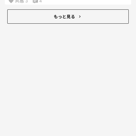
共感
3
4
時間に間に合うように必死になる
こっちの身にもなれや。
もっと見る
何十回と同じ話をして、
何十回と信じて頑張ろう！ってしてきたのに
これ。
取りあえず集団登校からは
外してもらおう。
もうさ、どう接するのが正解かわかんないよね
同じこと繰り返されすぎて
頑張ったね！偉いね！
かわいいね！とかそんなん言ってらんないんですけ
ど。笑
前に横澤なっちゃんが
愛せないときもあるって言ってたけど
ほんとそう。まさに今そう。
助けてください😂😂
帰ってきたときどんな顔してりゃいいんだ。笑