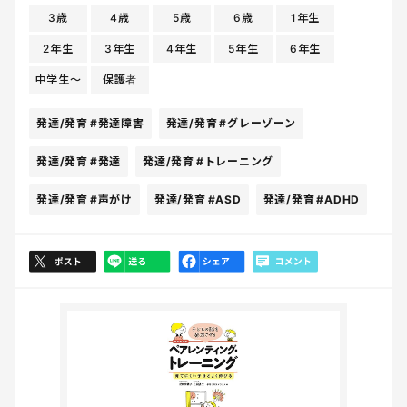
3歳
4歳
5歳
6歳
1年生
2年生
3年生
4年生
5年生
6年生
中学生〜
保護者
発達/発育
#発達障害
発達/発育
#グレーゾーン
発達/発育
#発達
発達/発育
#トレーニング
発達/発育
#声がけ
発達/発育
#ASD
発達/発育
#ADHD