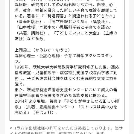
臨床医、研究者としての活動も続けながら、医療、心
理、教育、福祉を融合した新しい子育て理論を展開して
いる。著書に『「発達障害」と間違われる子どもたち』
（青春出版社）、『高学歴親という病』（講談社）、
『山中教授、同級生の小児脳科学者と子育てを語る』
（共著、講談社）、『子どもにいいこと大全』（主婦の
友社）など多数。
上岡勇二（かみおか・ゆうじ）
臨床心理士・公認心理師・子育て科学アクシススタッ
フ。
1999年、茨城大学大学院教育学研究科修了した後、適応
指導教室・児童相談所・病弱特別支援学校院内学級に勤
務し、子ども達の社会性をはぐくむ実践的な支援に力を
注ぐ。
また、茨城県発達障害者支援センターにおいて成人の発
達障害当事者や保護者を含めた家族支援に携わる。
2014年より現職。著書は『子どもが幸せになる正しい睡
眠』（共著、産業編集センター）『ストレスは集中力を
高める』（芽ばえ社）。
※コラムは出版社様の許可をいただき掲載しております。当サ
イトの情報を転載、複製、改変等は禁止いたします。