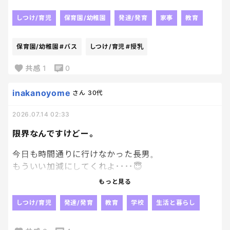
っぷりが凄くてまだ足りないよーと飲んでる口の中に
手を突っ込んで乳頭を突いて催促 同時に長男は乳
しつけ/育児
保育園/幼稚園
発達/発育
家事
教育
搾りみたいに次男の授乳を手伝う形で横からおっぱ
いをプルプル 優しいねーと思いながらも次男のヨ
保育園/幼稚園
#バス
しつけ/育児
#授乳
ダレでおっぱいヌルヌル 次男の授乳終わったら今
度は長男が鷲掴みしてプルンプルンさせて遊びま
共感
1
0
す すっごい刺激だけど全部受け入れてクッタクタに
なってぶっ倒れてます 喝を下さい！
inakanoyome
さん
30代
2026.07.14 02:33
限界なんですけどー。
今日も時間通りに行けなかった長男。
もういい加減にしてくれよ････😇
時間には間に合ってるのに、
もっと見る
集合場所に行かないってなによ。
集団登校が嫌なら嫌で良いって
しつけ/育児
発達/発育
教育
学校
生活と暮らし
言ってんのに
行くって言ってたのは君よね？？？