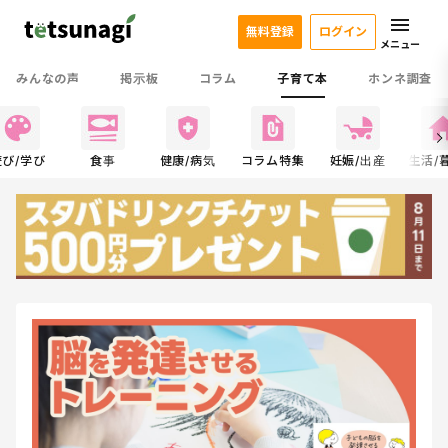
無料登録
ログイン
メニュー
みんなの声
掲示板
コラム
子育て本
ホンネ調査
遊び/学び
食事
健康/病気
コラム特集
妊娠/出産
生活/