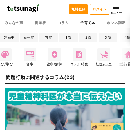
無料登録
ログイン
メニュー
みんなの声
掲示板
コラム
子育て本
ホンネ調査
妊娠中
新生児
乳児
1歳
2歳
3歳
4
遊び/学び
食事
健康/病気
コラム特集
妊娠/出産
生活/
問題行動に関連するコラム(23)