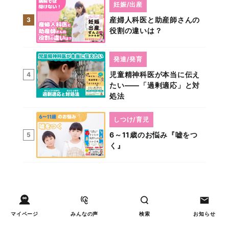
妊娠/出産
産婦人科医と助産師さんの
3
役割の違いは？
発達/発育
児童精神科医が本当に伝え
4
たい――「過剰適応」と対
処法
しつけ/育児
6～11歳のお悩み『嘘をつ
5
く』
マイページ
みんなの声
検索
お知らせ