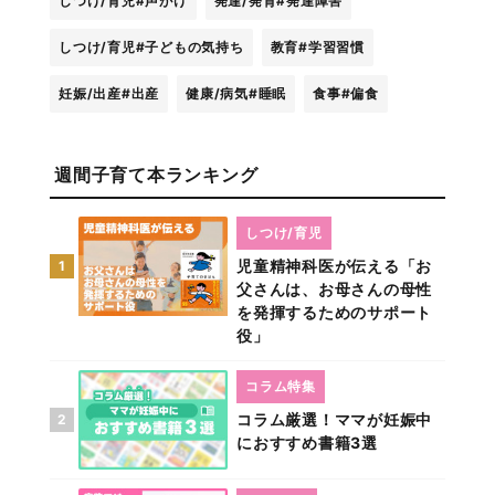
しつけ/育児
#声がけ
発達/発育
#発達障害
しつけ/育児
#子どもの気持ち
教育
#学習習慣
妊娠/出産
#出産
健康/病気
#睡眠
食事
#偏食
週間子育て本ランキング
しつけ/育児
児童精神科医が伝える「お
1
父さんは、お母さんの母性
を発揮するためのサポート
役」
コラム特集
コラム厳選！ママが妊娠中
2
におすすめ書籍3選