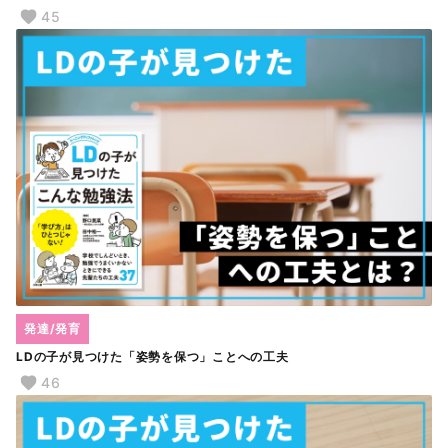
45
発達/発育
LDの子が見つけた「姿勢を保つ」ことへの工夫
46