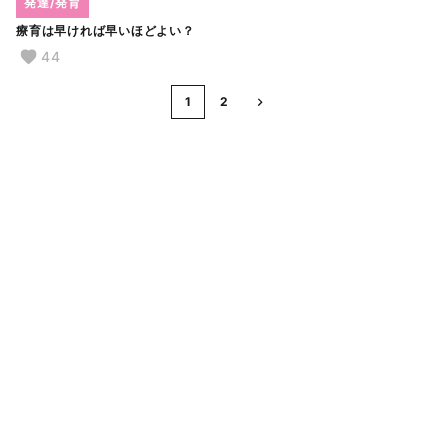
発達/発育
療育は早ければ早いほどよい？
44
1
2