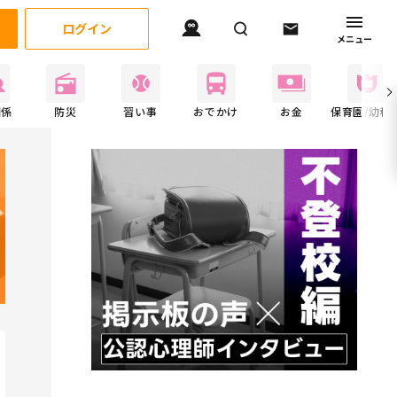
ログイン
メニュー
関係
防災
習い事
おでかけ
お金
保育園/幼稚