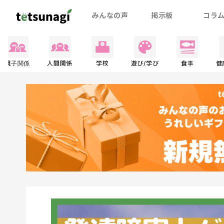
みんなの声
掲示板
コラ
親子関係
人間関係
学校
遊び/学び
食事
健