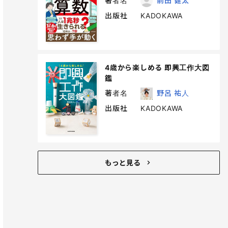
著者名
前田 健太
出版社
KADOKAWA
4歳から楽しめる 即興工作大図
鑑
著者名
野呂 祐人
出版社
KADOKAWA
もっと見る