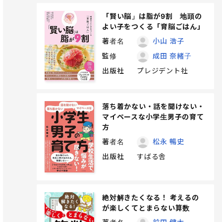
「賢い脳」は脂が9割 地頭の
よい子をつくる「育脳ごはん」
著者名
小山 浩子
監修
成田 奈緒子
出版社
プレジデント社
落ち着かない・話を聞けない・
マイペースな小学生男子の育て
方
著者名
松永 暢史
出版社
すばる舎
絶対解きたくなる！ 考えるの
が楽しくてとまらない算数