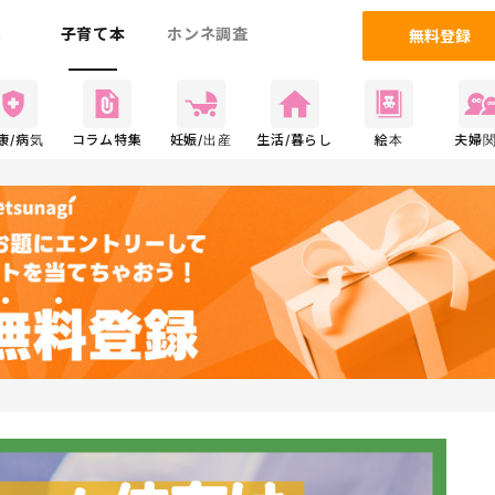
ム
子育て本
ホンネ調査
無料登録
康/病気
コラム特集
妊娠/出産
生活/暮らし
絵本
夫婦