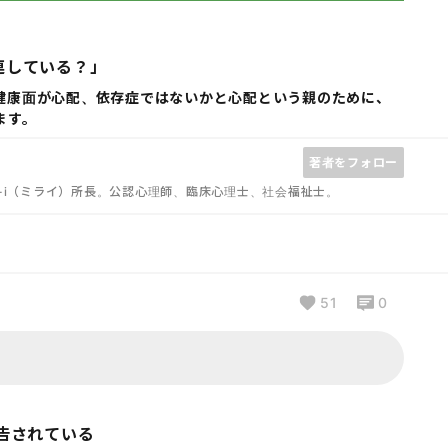
連している？」
健康面が心配、依存症ではないかと心配という親のために、
ます。
著者をフォロー
I-i（ミライ）所長。公認心理師、臨床心理士、社会福祉士。
51
0
報告されている