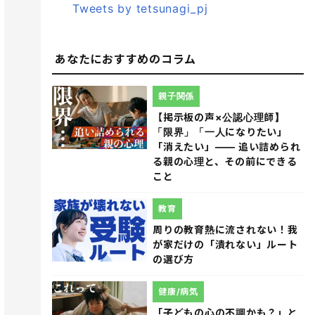
Tweets by tetsunagi_pj
あなたにおすすめのコラム
親子関係
【掲示板の声×公認心理師】
「限界」「一人になりたい」
「消えたい」―― 追い詰められ
る親の心理と、その前にできる
こと
教育
周りの教育熱に流されない！我
が家だけの「潰れない」ルート
の選び方
健康/病気
「子どもの心の不調かも？」と