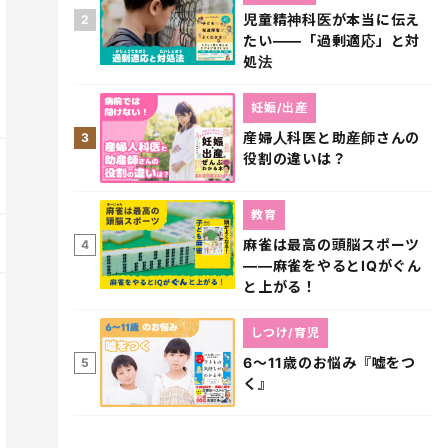
児童精神科医が本当に伝え
2
たい――「過剰適応」と対
処法
妊娠/出産
産婦人科医と助産師さんの
3
役割の違いは？
教育
麻雀は最高の頭脳スポーツ
4
――麻雀をやるとIQがぐん
と上がる！
しつけ/育児
6～11歳のお悩み『嘘をつ
5
く』