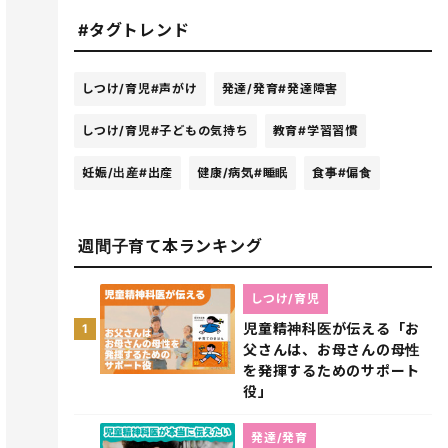
#タグトレンド
しつけ/育児
#声がけ
発達/発育
#発達障害
しつけ/育児
#子どもの気持ち
教育
#学習習慣
妊娠/出産
#出産
健康/病気
#睡眠
食事
#偏食
週間子育て本ランキング
しつけ/育児
児童精神科医が伝える「お
1
父さんは、お母さんの母性
を発揮するためのサポート
役」
発達/発育