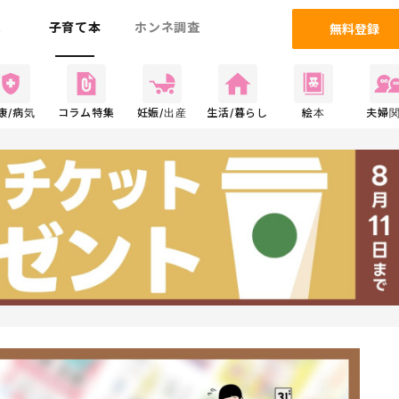
ム
子育て本
ホンネ調査
無料登録
康/病気
コラム特集
妊娠/出産
生活/暮らし
絵本
夫婦