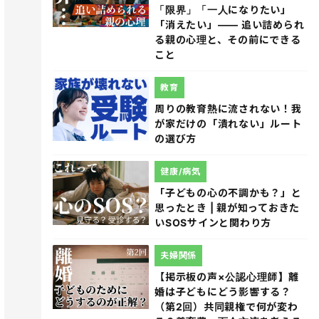
「限界」「一人になりたい」
「消えたい」―― 追い詰められ
る親の心理と、その前にできる
こと
教育
周りの教育熱に流されない！我
が家だけの「潰れない」ルート
の選び方
健康/病気
「子どもの心の不調かも？」と
思ったとき | 親が知っておきた
いSOSサインと関わり方
夫婦関係
【掲示板の声×公認心理師】離
婚は子どもにどう影響する？
（第2回）共同親権で何が変わ