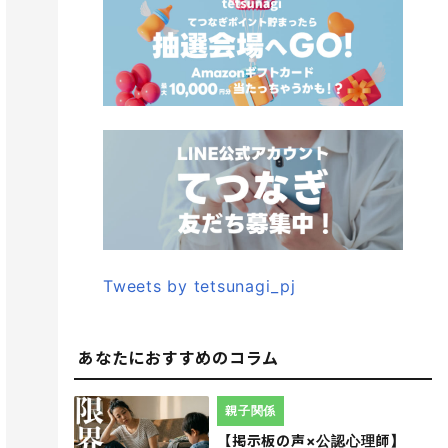
Tweets by tetsunagi_pj
あなたにおすすめのコラム
親子関係
【掲示板の声×公認心理師】