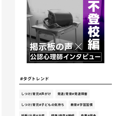
#タグトレンド
しつけ/育児
#声がけ
発達/発育
#発達障害
しつけ/育児
#子どもの気持ち
教育
#学習習慣
妊娠/出産
#出産
健康/病気
#睡眠
食事
#偏食