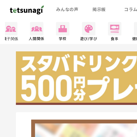
みんなの声
掲示板
コラ
親子関係
人間関係
学校
遊び/学び
食事
健