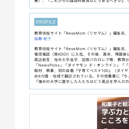
房）、『これからの国語科教育はどうあるべきか』
PROFILE
教育情報サイト「ReseMom（リセマム）」編集長。
加藤 紀子
教育情報サイト「ReseMom（リセマム）」編集長。1
電信電話（現KDDI）に入社。その後、渡米。帰国後
英語教育、海外大学進学、国際バカロレア等、教育分野を
「NewsPicks」「ダイヤモン ド・オンライン
取材、執筆。初の自著『子育てベスト100』（ダイ
め6カ国・地域で翻訳されている。その他著書に『ち
『海外の大学に進学した人たちはどう英語を学んだ