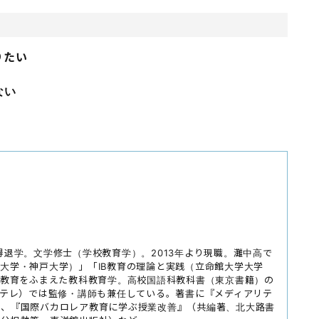
りたい
ない
得退学。文学修士（学校教育学）。2013年より現職。灘中高で
大学・神戸大学）」「IB教育の理論と実践（立命館大学大学
）教育をふまえた教科教育学。高校国語科教科書（東京書籍）の
Eテレ）では監修・講師も兼任している。著書に『メディアリテ
）、『国際バカロレア教育に学ぶ授業改善』（共編著、北大路書