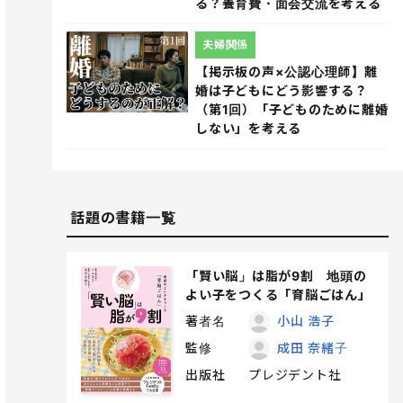
る？養育費・面会交流を考える
夫婦関係
【掲示板の声×公認心理師】離
婚は子どもにどう影響する？
（第1回）「子どものために離婚
しない」を考える
話題の書籍一覧
「賢い脳」は脂が9割 地頭の
よい子をつくる「育脳ごはん」
著者名
小山 浩子
監修
成田 奈緒子
出版社
プレジデント社