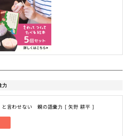
彙力
と言わせない　親の語彙力 [ 矢野 耕平 ]