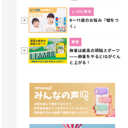
しつけ/育児
6～11歳のお悩み『嘘をつ
4
く』
教育
麻雀は最高の頭脳スポーツ
5
――麻雀をやるとIQがぐん
と上がる！