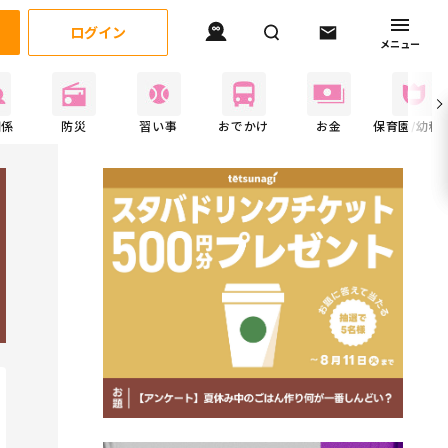
ログイン
メニュー
関係
防災
習い事
おでかけ
お金
保育園/幼稚