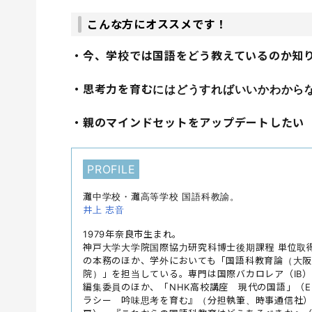
こんな方にオススメです！
・今、学校では国語をどう教えているのか知
・思考力を育むにはどうすればいいかわから
・親のマインドセットをアップデートしたい
PROFILE
灘中学校・灘高等学校 国語科教諭。
井上 志音
1979年奈良市生まれ。
神戸大学大学院国際協力研究科博士後期課程 単位取
の本務のほか、学外においても「国語科教育論（大阪
院）」を担当している。専門は国際バカロレア（IB
編集委員のほか、「NHK高校講座 現代の国語」（
ラシー 吟味思考を育む』（分担執筆、時事通信社