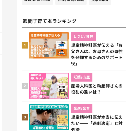
週間子育て本ランキング
しつけ/育児
児童精神科医が伝える「お
1
父さんは、お母さんの母性
を発揮するためのサポート
役」
妊娠/出産
産婦人科医と助産師さんの
2
役割の違いは？
発達/発育
児童精神科医が本当に伝え
3
たい――「過剰適応」と対
処法