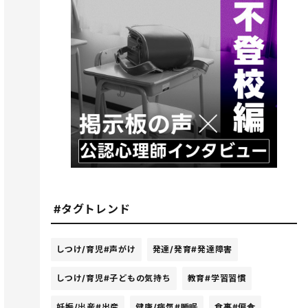
#タグトレンド
しつけ/育児
#声がけ
発達/発育
#発達障害
しつけ/育児
#子どもの気持ち
教育
#学習習慣
妊娠/出産
#出産
健康/病気
#睡眠
食事
#偏食