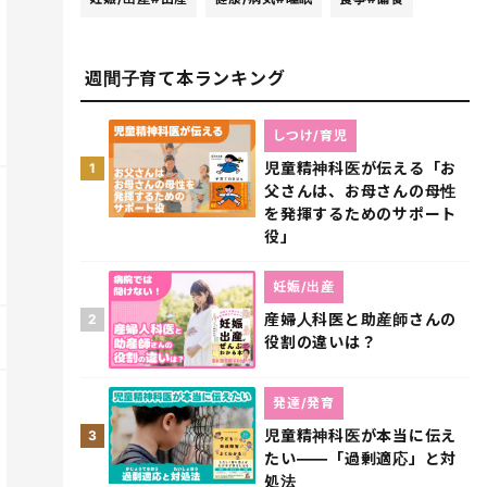
週間子育て本ランキング
しつけ/育児
児童精神科医が伝える「お
1
父さんは、お母さんの母性
を発揮するためのサポート
役」
妊娠/出産
産婦人科医と助産師さんの
2
役割の違いは？
発達/発育
児童精神科医が本当に伝え
3
たい――「過剰適応」と対
処法