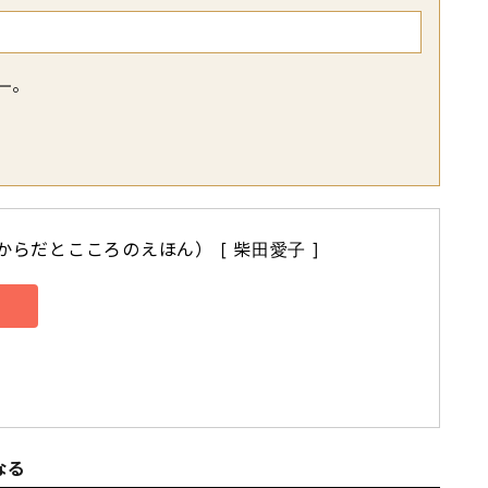
―。
からだとこころのえほん） [ 柴田愛子 ]
なる