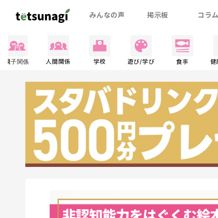
みんなの声
掲示板
コラ
親子関係
人間関係
学校
遊び/学び
食事
健