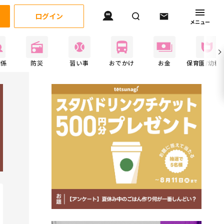
ログイン
メニュー
関係
防災
習い事
おでかけ
お金
保育園/幼稚