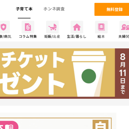
ム
子育て本
ホンネ調査
無料登録
康/病気
コラム特集
妊娠/出産
生活/暮らし
絵本
夫婦