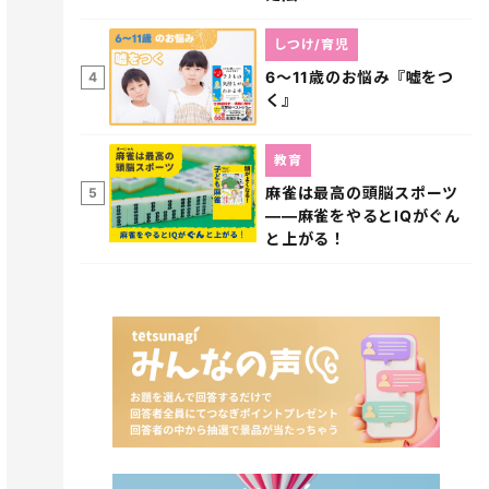
しつけ/育児
6～11歳のお悩み『嘘をつ
4
く』
教育
麻雀は最高の頭脳スポーツ
5
――麻雀をやるとIQがぐん
と上がる！