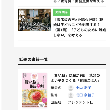
る？養育費・面会交流を考える
夫婦関係
【掲示板の声×公認心理師】離
婚は子どもにどう影響する？
（第1回）「子どものために離婚
しない」を考える
話題の書籍一覧
「賢い脳」は脂が9割 地頭の
よい子をつくる「育脳ごはん」
著者名
小山 浩子
監修
成田 奈緒子
出版社
プレジデント社