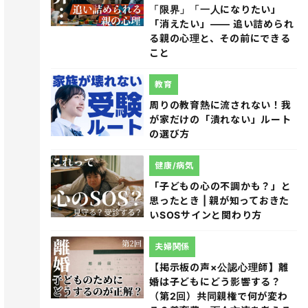
「限界」「一人になりたい」
「消えたい」―― 追い詰められ
る親の心理と、その前にできる
こと
教育
周りの教育熱に流されない！我
が家だけの「潰れない」ルート
の選び方
健康/病気
「子どもの心の不調かも？」と
思ったとき | 親が知っておきた
いSOSサインと関わり方
夫婦関係
【掲示板の声×公認心理師】離
婚は子どもにどう影響する？
（第2回）共同親権で何が変わ