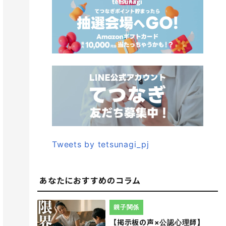
Tweets by tetsunagi_pj
あなたにおすすめのコラム
親子関係
【掲示板の声×公認心理師】