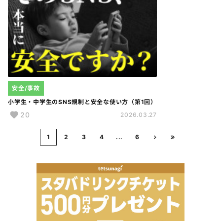
安全/事故
小学生・中学生のSNS規制と安全な使い方（第1回）
20
2026.03.27
1
2
3
4
...
6