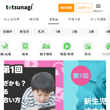
無料登録
ログイン
メニュー
みんなの声
掲示板
コラム
子育て本
ホンネ調査
妊娠中
新生児
乳児
1歳
2歳
3歳
4
妊娠/出産
絵本
親子関係
発達/発育
防災
遊び