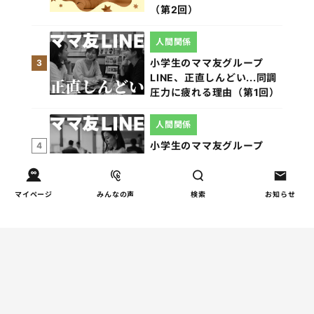
（第2回）
人間関係
小学生のママ友グループ
3
LINE、正直しんどい...同調
圧力に疲れる理由（第1回）
人間関係
小学生のママ友グループ
4
LINEが疲れた…角を立てな
い断り方と通知設定（第2
回）
マイページ
みんなの声
検索
お知らせ
親子関係
【掲示板の声×公認心理師】
5
「限界」「一人になりた
い」「消えたい」―― 追い
詰められる親の心理と、そ
の前にできること